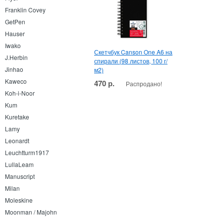
Franklin Covey
GetPen
Hauser
Iwako
Скетчбук Canson One A6 на
J.Herbin
спирали (98 листов, 100 г/
Jinhao
м2)
Kaweco
470 р.
Распродано!
Koh-i-Noor
Kum
Kuretake
Lamy
Leonardt
Leuchtturm1917
LullaLeam
Manuscript
Milan
Moleskine
Moonman / Majohn