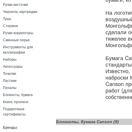
Ручки-кисточки
На логоти
Чернила, картриджи
воздушный
Тушь
Монгольфь
Стержни
сделали о
Ручки-корректоры
тяжелее в
Сменные перья
Монгольф
Инструменты для
каллиграфии
Бумага Ca
Наборы
стандарты
Аксессуары
Известно,
Точилки
наброски 
Ластики
Canson пр
Пеналы
работ (дл
Блокноты, бумага
собственн
Книги, прописи
Подарочные
сертификаты
Блокноты, бумага Canson (9)
Бренды