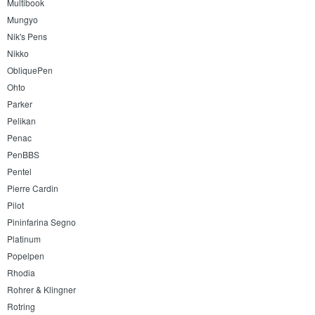
Multibook
Mungyo
Nik's Pens
Nikko
ObliquePen
Ohto
Parker
Pelikan
Penac
PenBBS
Pentel
Pierre Cardin
Pilot
Pininfarina Segno
Platinum
Popelpen
Rhodia
Rohrer & Klingner
Rotring