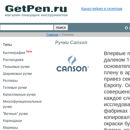
Канал getpen в телеграм
О 
Главная
»
Canson
Ручки Canson
Типы
Впервые п
New
Каллиграфия
далеком 1
Распродажа
основател
Перьевые ручки
плену в а
Шариковые ручки
привез се
Роллеры
Европу. О
Гелевые ручки
совершенс
Капиллярные ручки
каждое сл
Многофункциональные
исследова
ручки
фабриках 
"Вечные" ручки
копировал
Карандаши
окраски б
Маркеры
бумаги, к