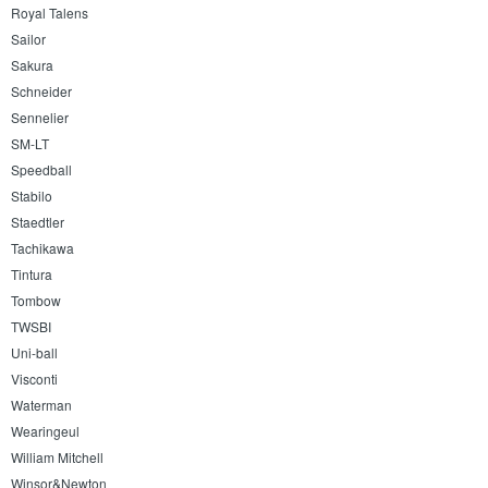
Royal Talens
Sailor
Sakura
Schneider
Sennelier
SM-LT
Speedball
Stabilo
Staedtler
Tachikawa
Tintura
Tombow
TWSBI
Uni-ball
Visconti
Waterman
Wearingeul
William Mitchell
Winsor&Newton