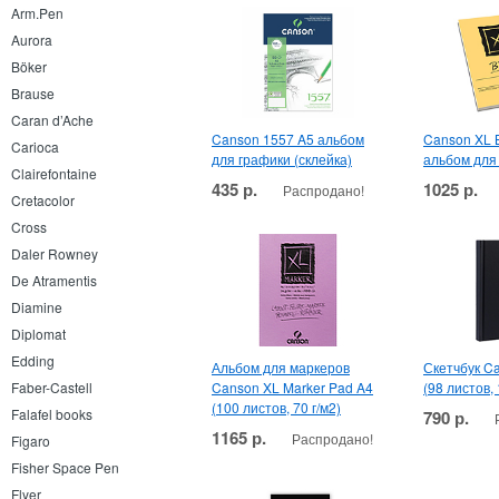
Arm.Pen
Aurora
Böker
Brause
Caran d’Ache
Canson 1557 A5 альбом
Canson XL B
Carioca
для графики (склейка)
альбом для
Clairefontaine
435 р.
1025 р.
Распродано!
Cretacolor
Cross
Daler Rowney
De Atramentis
Diamine
Diplomat
Edding
Альбом для маркеров
Скетчбук C
Canson XL Marker Pad A4
(98 листов, 
Faber-Castell
(100 листов, 70 г/м2)
Falafel books
790 р.
1165 р.
Распродано!
Figaro
Fisher Space Pen
Flyer