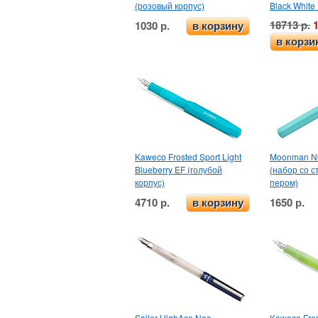
(розовый корпус)
Black White
18713 р.
1030 р.
в корзину
в корзи
Kaweco Frosted Sport Light
Moonman N6
Blueberry EF (голубой
(набор со 
корпус)
пером)
4710 р.
1650 р.
в корзину
Sailor HighAce Neo
Kaweco Fros