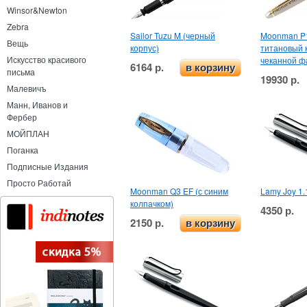
Winsor&Newton
Zebra
Sailor Tuzu M (черный
Moonman P1
Вещь
корпус)
титановый 
Искусство красивого
чеканной ф
6164 р.
в корзину
письма
19930 р.
Малевичъ
Манн, Иванов и
Фербер
МОЙПЛАН
Поганка
Подписные Издания
Просто Работай
Moonman Q3 EF (с синим
Lamy Joy 1.
колпачком)
4350 р.
2150 р.
в корзину