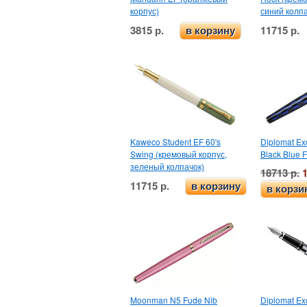
корпус)
синий колпа
3815 р.
11715 р.
в корзину
Kaweco Student EF 60's
Diplomat Ex
Swing (кремовый корпус,
Black Blue F
зеленый колпачок)
18713 р.
11715 р.
в корзину
в корзи
Moonman N5 Fude Nib
Diplomat Ex