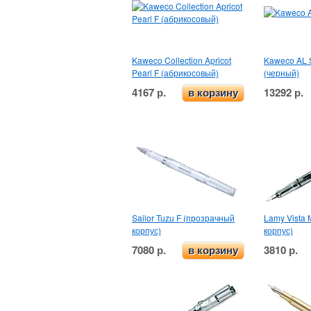
Kaweco Collection Apricot
Kaweco AL 
Pearl F (абрикосовый)
(черный)
4167 р.
13292 р.
в корзину
Sailor Tuzu F (прозрачный
Lamy Vista
корпус)
корпус)
7080 р.
3810 р.
в корзину