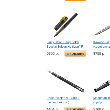
Lamy Safari Harry Potter
Kaweco Lilip
Special Edition Hufflepuff F
(серебрист
5300 р.
9755 р.
в корзину
Parker Vector XL Black F
Moonman T5
(черный корпус)
корпус)
4454 р.
2700 р.
в корзину