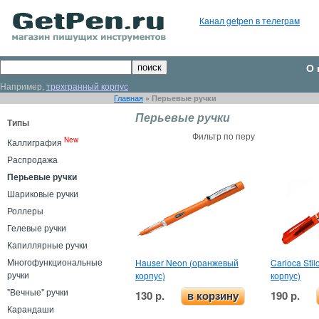
Канал getpen в телеграм
О 
Например,
трехгранный корпус
Главная
»
Перьевые ручки
Перьевые ручки
Типы
Фильтр по перу
New
Каллиграфия
Распродажа
Перьевые ручки
Шариковые ручки
Роллеры
Гелевые ручки
Капиллярные ручки
Многофункциональные
Hauser Neon (оранжевый
Carioca Sti
ручки
корпус)
корпус)
"Вечные" ручки
130 р.
190 р.
в корзину
Карандаши