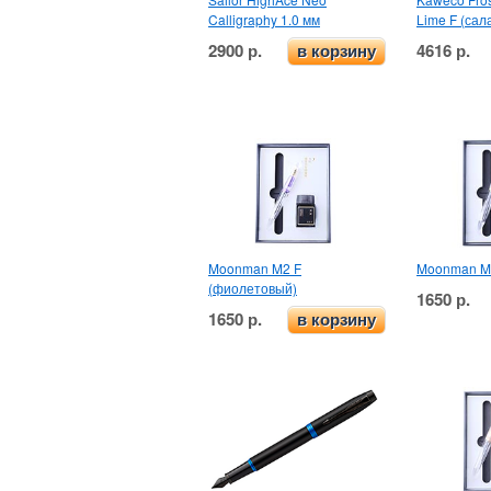
Calligraphy 1.0 мм
Lime F (сал
2900 р.
4616 р.
в корзину
Moonman M2 F
Moonman M2
(фиолетовый)
1650 р.
1650 р.
в корзину