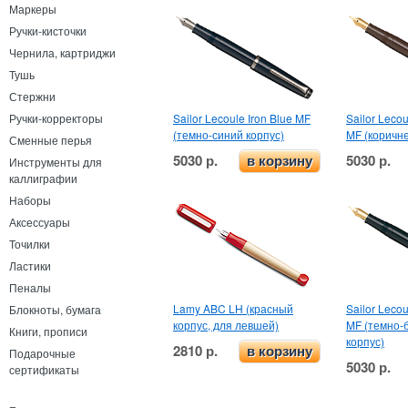
Маркеры
Ручки-кисточки
Чернила, картриджи
Тушь
Стержни
Ручки-корректоры
Sailor Lecoule Iron Blue MF
Sailor Leco
(темно-синий корпус)
MF (коричн
Сменные перья
5030 р.
5030 р.
в корзину
Инструменты для
каллиграфии
Наборы
Аксессуары
Точилки
Ластики
Пеналы
Lamy ABC LH (красный
Sailor Leco
Блокноты, бумага
корпус, для левшей)
MF (темно-
Книги, прописи
корпус)
2810 р.
в корзину
Подарочные
5030 р.
сертификаты