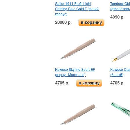
Sailor 1911 Profit Light
Tombow Obj
Shining Blue Gold F (синий
(фиолетовы
корпус)
4090 р.
20000 р.
в корзину
Kaweco Skyline Sport EF
Kaweco Clas
(корпус Macchiato)
(белый)
4705 р.
4705 р.
в корзину