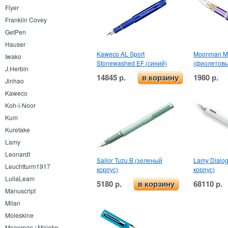
Flyer
Franklin Covey
GetPen
Hauser
Kaweco AL Sport
Moonman M2
Iwako
Stonewashed EF (синий)
(фиолетовы
J.Herbin
14845 р.
1980 р.
в корзину
Jinhao
Kaweco
Koh-i-Noor
Kum
Kuretake
Lamy
Leonardt
Sailor Tuzu B (зеленый
Lamy Dialog
Leuchtturm1917
корпус)
корпус)
LullaLeam
5180 р.
68110 р.
в корзину
Manuscript
Milan
Moleskine
Moonman / Majohn