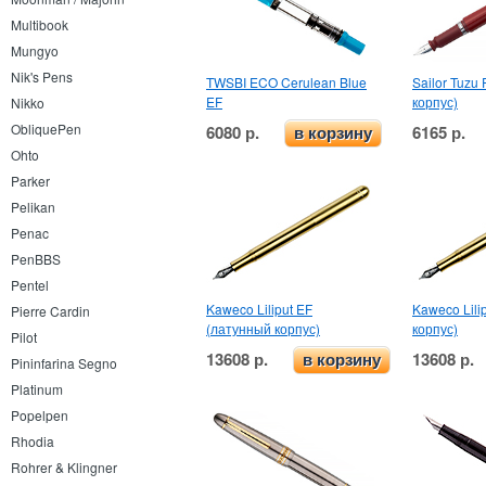
Multibook
Mungyo
Nik's Pens
TWSBI ECO Cerulean Blue
Sailor Tuzu
EF
корпус)
Nikko
ObliquePen
6080 р.
6165 р.
в корзину
Ohto
Parker
Pelikan
Penac
PenBBS
Pentel
Kaweco Liliput EF
Kaweco Lili
Pierre Cardin
(латунный корпус)
корпус)
Pilot
13608 р.
13608 р.
в корзину
Pininfarina Segno
Platinum
Popelpen
Rhodia
Rohrer & Klingner