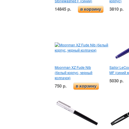
Stonewashed F (синий)
корпус)
14845 р.
3810 р.
в корзину
Moonman XZ Fude Nib
Sailor LeCou
(белый корпус, черный
MF (синий к
колпачок)
5030 р.
750 р.
в корзину