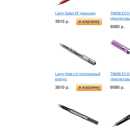
Lamy Safari EF (красная)
TWSBI ECO 
(фиолетовы
3810 р.
в корзину
6080 р.
Lamy Vista LH (прозрачный
TWSBI ECO 
корпус)
(фиолетовы
3810 р.
6080 р.
в корзину