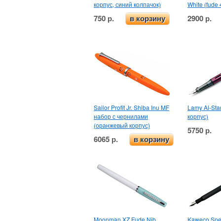
корпус, синий колпачок)
White (fude 
750 р.
2900 р.
в корзину
Sailor Profit Jr. Shiba Inu MF
Lamy Al-Sta
набор с чернилами
корпус)
(оранжевый корпус)
5750 р.
6065 р.
в корзину
Moonman XZ Fude Nib
Kaweco Spe