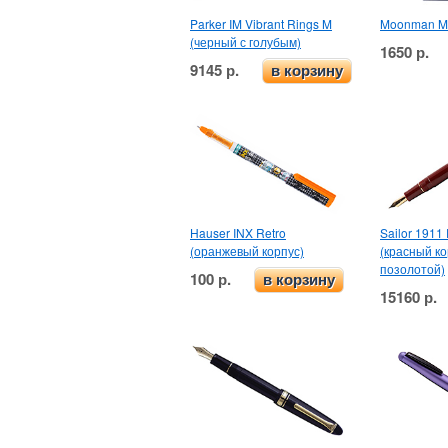
Parker IM Vibrant Rings M
Moonman M2
(черный с голубым)
1650 р.
9145 р.
в корзину
Hauser INX Retro
Sailor 1911 
(оранжевый корпус)
(красный ко
позолотой)
100 р.
в корзину
15160 р.