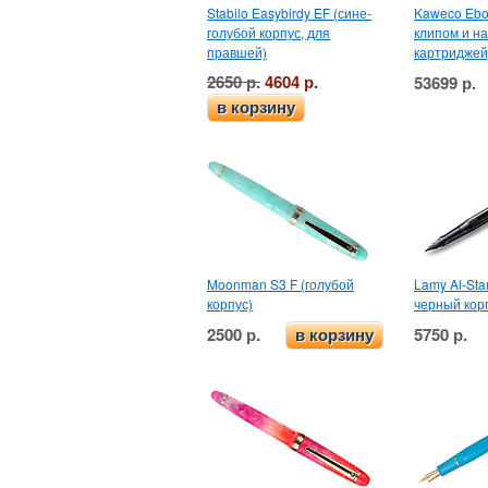
Stabilo Easybirdy EF (сине-
Kaweco Ebon
голубой корпус, для
клипом и н
правшей)
картриджей
2650 р.
4604 р.
53699 р.
в корзину
Moonman S3 F (голубой
Lamy Al-Sta
корпус)
черный кор
2500 р.
5750 р.
в корзину