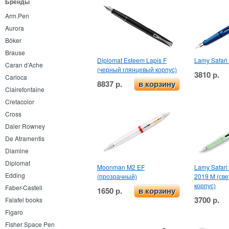
Бренды
Arm.Pen
Aurora
Böker
Brause
Diplomat Esteem Lapis F
Lamy Safari
Caran d’Ache
(черный глянцевый корпус)
3810 р.
Carioca
8837 р.
в корзину
Clairefontaine
Cretacolor
Cross
Daler Rowney
De Atramentis
Diamine
Diplomat
Moonman M2 EF
Lamy Safari 
Edding
(прозрачный)
2019 M (св
корпус)
Faber-Castell
1650 р.
в корзину
3700 р.
Falafel books
Figaro
Fisher Space Pen