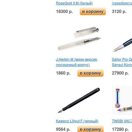
RoseGold II M (белый)
(серебрист
18300 р.
3120 р.
в корзину
J.Herbin M (мини-версия,
Sailor Pro G
прозрачный корпус)
Sansui Kom
1860 р.
27900 р.
в корзину
Kaweco Liliput F (черный)
TWSBI VAC7
9564 р.
17280 р.
в корзину