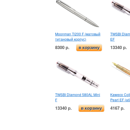
Moonman Ti200 F (матовый
TWSBI Diam
титановый корпус)
EF
8300 р.
13340 р.
в корзину
TWSBI Diamond 580AL Mini
Kaweco Coll
F
Pearl EF (а
13340 р.
4167 р.
в корзину