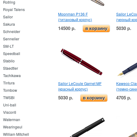
Rotring
Royal Talens
Moonman P136 F
Sailor LeCo
Sailor
(титановый корпус)
(черный кор
Sakura
14500 р.
5030 р.
в корзину
Schneider
Sennelier
SM-LT
Speedball
Stabilo
Staedtler
Tachikawa
Tintura
Sailor LeCoule Garnet MF
Kaweco Clas
(красный корпус)
(темно-син
Tombow
5030 р.
4705 р.
TWSBI
в корзину
Uni-ball
Visconti
Waterman
Wearingeul
William Mitchell