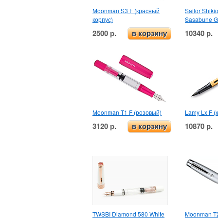
Moonman S3 F (красный
Sailor Shiki
корпус)
Sasabune G
2500 р.
10340 р.
в корзину
Moonman T1 F (розовый)
Lamy Lx F (
3120 р.
10870 р.
в корзину
TWSBI Diamond 580 White
Moonman T