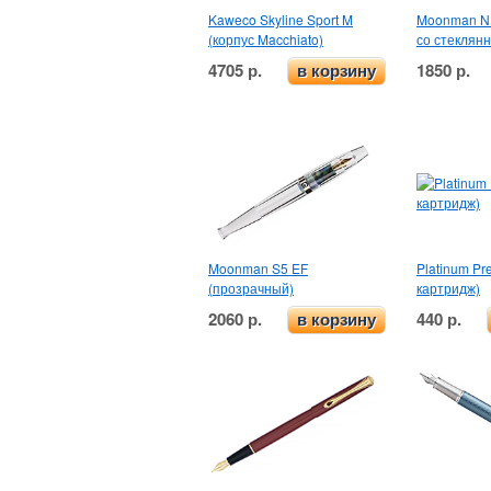
Kaweco Skyline Sport M
Moonman N1
(корпус Macchiato)
со стеклян
4705 р.
1850 р.
в корзину
Moonman S5 EF
Platinum Pr
(прозрачный)
картридж)
2060 р.
440 р.
в корзину