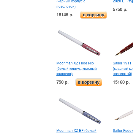
(черный корпус с
2020 EF (т
позолотой)
5750 р.
18145 р.
в корзину
Moonman XZ Fude Nib
Sailor 1911 
(белый корпус, красный
(красный ко
колпачок)
позолотой)
750 р.
15160 р.
в корзину
Moonman XZ EF (белый
Sailor Fude