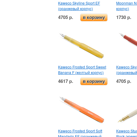
Kaweco Skyline Sport EF
Moonman N1
(оранжевый корпус)
корпус)
4705 р.
1730 р.
в корзину
Kaweco Frosted Sport Sweet
Kaweco Skyl
Banana F (желтый корпус)
(оранжевый
4617 р.
4705 р.
в корзину
Kaweco Frosted Sport Soft
Kaweco Stud
Mandarin EF (оранжевый
Rock (кремо