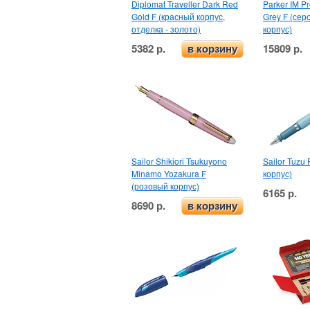
Diplomat Traveller Dark Red
Parker IM P
Gold F (красный корпус,
Grey F (сер
отделка - золото)
корпус)
5382 р.
15809 р.
в корзину
Sailor Shikiori Tsukuyono
Sailor Tuzu 
Minamo Yozakura F
корпус)
(розовый корпус)
6165 р.
8690 р.
в корзину