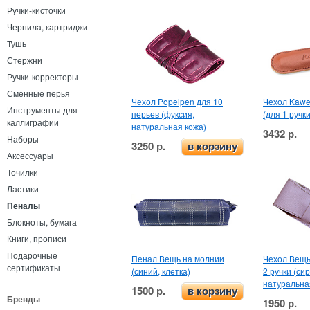
Ручки-кисточки
Чернила, картриджи
Тушь
Стержни
Ручки-корректоры
Сменные перья
Чехол Popelpen для 10
Чехол Kawe
Инструменты для
перьев (фуксия,
(для 1 ручки
каллиграфии
натуральная кожа)
3432 р.
Наборы
3250 р.
в корзину
Аксессуары
Точилки
Ластики
Пеналы
Блокноты, бумага
Книги, прописи
Подарочные
Пенал Вещь на молнии
Чехол Вещь
сертификаты
(синий, клетка)
2 ручки (си
натуральна
1500 р.
в корзину
Бренды
1950 р.