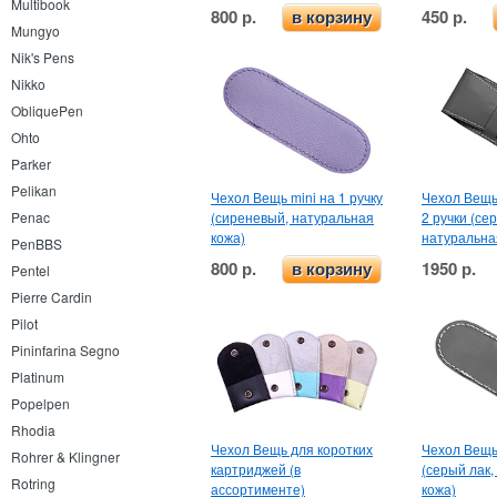
Multibook
800 р.
450 р.
в корзину
Mungyo
Nik's Pens
Nikko
ObliquePen
Ohto
Parker
Pelikan
Чехол Вещь mini на 1 ручку
Чехол Вещь
Penac
(сиреневый, натуральная
2 ручки (се
кожа)
натуральна
PenBBS
800 р.
1950 р.
в корзину
Pentel
Pierre Cardin
Pilot
Pininfarina Segno
Platinum
Popelpen
Rhodia
Чехол Вещь для коротких
Чехол Вещь 
Rohrer & Klingner
картриджей (в
(серый лак,
Rotring
ассортименте)
кожа)