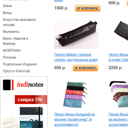
600 р.
Zebra
1500 р.
в корзину
Вещь
Искусство красивого
письма
Малевичъ
Манн, Иванов и
Фербер
МОЙПЛАН
Пенал Getpen (черный
Чехол Вещь
Поганка
глянец, натуральная кожа)
2 ручки (те
Подписные Издания
600 р.
2250 р.
в корзину
Просто Работай
Пенал Вещь большой на
Пенал Вещь
молнии "косметичка" (в
на молнии (
ассортименте)
ассортимен