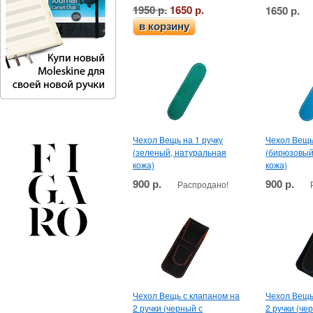
1950 р.
1650 р.
1650 р.
в корзину
Чехол Вещь на 1 ручку
Чехол Вещь 
(зеленый, натуральная
(бирюзовый
кожа)
кожа)
900 р.
900 р.
Распродано!
Чехол Вещь с клапаном на
Чехол Вещь
2 ручки (черный с
2 ручки (че