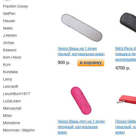
Franklin Covey
GetPen
Hauser
Iwako
J.Herbin
Jinhao
Чехол Вещь на 1 ручку
Nik's Pens 
Kaweco
(белый, натуральная кожа)
перьев и д
Koh-i-Noor
каллиграф
900 р.
в корзину
Kum
4700 р.
Kuretake
Lamy
Leonardt
Leuchtturm1917
LullaLeam
Manuscript
Milan
Чехол Вещь mini на 1 ручку
Пенал Getp
Moleskine
(ягодный, натуральная
(красный, 
Moonman / Majohn
кожа)
кожа)