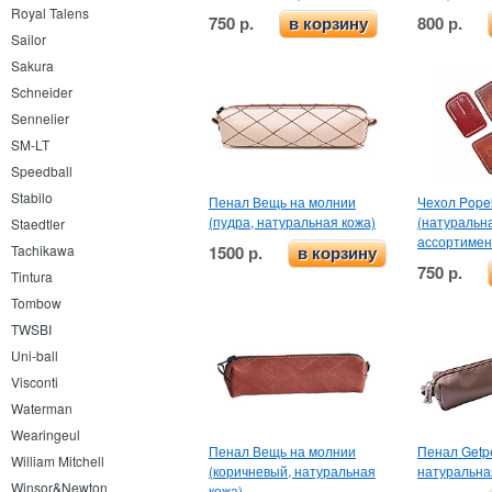
Royal Talens
750 р.
800 р.
в корзину
Sailor
Sakura
Schneider
Sennelier
SM-LT
Speedball
Stabilo
Пенал Вещь на молнии
Чехол Pope
(пудра, натуральная кожа)
(натуральна
Staedtler
ассортимен
Tachikawa
1500 р.
в корзину
750 р.
Tintura
Tombow
TWSBI
Uni-ball
Visconti
Waterman
Wearingeul
Пенал Вещь на молнии
Пенал Getp
William Mitchell
(коричневый, натуральная
натуральна
Winsor&Newton
кожа)