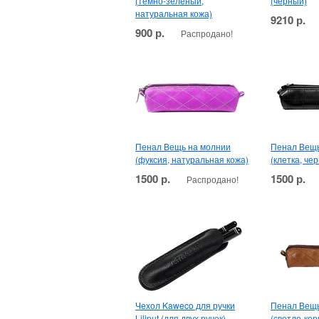
(темно-зеленый,
(черный)
натуральная кожа)
9210 р.
900 р.
Распродано!
Пенал Вещь на молнии
Пенал Вещь
(фуксия, натуральная кожа)
(клетка, че
1500 р.
1500 р.
Распродано!
Чехол Kaweco для ручки
Пенал Вещь
Liliput (для двух ручек)
(светло-ко