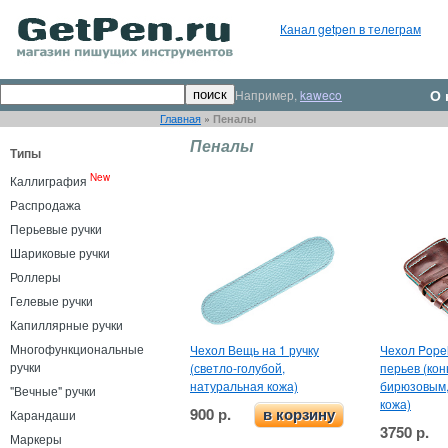
Канал getpen в телеграм
О 
Например,
kaweco
Главная
»
Пеналы
Пеналы
Типы
New
Каллиграфия
Распродажа
Перьевые ручки
Шариковые ручки
Роллеры
Гелевые ручки
Капиллярные ручки
Многофункциональные
Чехол Вещь на 1 ручку
Чехол Pope
ручки
(светло-голубой,
перьев (кон
натуральная кожа)
бирюзовым,
"Вечные" ручки
кожа)
900 р.
Карандаши
в корзину
3750 р.
Маркеры