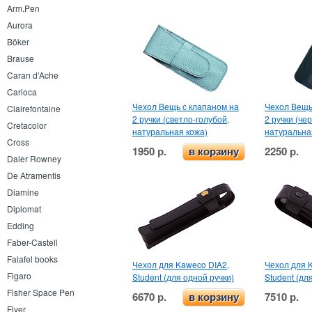
Arm.Pen
Aurora
Böker
Brause
Caran d’Ache
Carioca
Чехол Вещь с клапаном на
Чехол Вещь
Clairefontaine
2 ручки (светло-голубой,
2 ручки (че
Cretacolor
натуральная кожа)
натуральна
Cross
1950 р.
2250 р.
в корзину
Daler Rowney
De Atramentis
Diamine
Diplomat
Edding
Faber-Castell
Falafel books
Чехол для Kaweco DIA2,
Чехол для 
Figaro
Student (для одной ручки)
Student (для
Fisher Space Pen
6670 р.
7510 р.
в корзину
Flyer