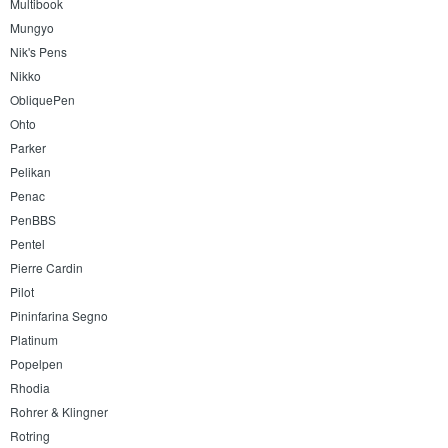
Multibook
Mungyo
Nik's Pens
Nikko
ObliquePen
Ohto
Parker
Pelikan
Penac
PenBBS
Pentel
Pierre Cardin
Pilot
Pininfarina Segno
Platinum
Popelpen
Rhodia
Rohrer & Klingner
Rotring