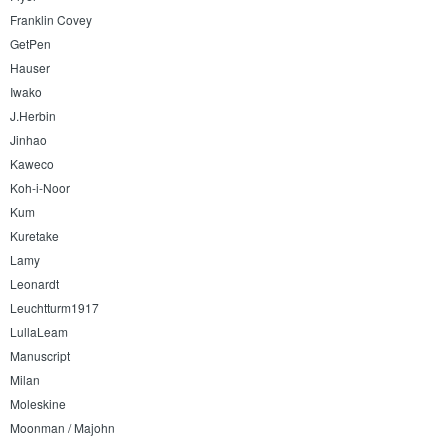
Franklin Covey
GetPen
Hauser
Iwako
J.Herbin
Jinhao
Kaweco
Koh-i-Noor
Kum
Kuretake
Lamy
Leonardt
Leuchtturm1917
LullaLeam
Manuscript
Milan
Moleskine
Moonman / Majohn