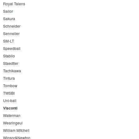
Royal Talens
Sailor
Sakura
Schneider
Sennelier
SM-LT
Speedball
Stabilo
Staedtler
Tachikawa
Tintura
Tombow
TWSBI
Uni-ball
Visconti
Waterman
Wearingeul
William Mitchell
Winsor&Newton