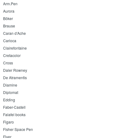
Arm.Pen
Aurora
Böker
Brause
Caran d’Ache
Carioca
Clairefontaine
Cretacolor
Cross
Daler Rowney
De Atramentis
Diamine
Diplomat
Edding
Faber-Castell
Falafel books
Figaro
Fisher Space Pen
Flyer