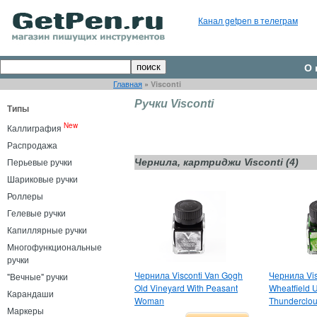
Канал getpen в телеграм
О 
Главная
»
Visconti
Ручки Visconti
Типы
New
Каллиграфия
Распродажа
Перьевые ручки
Чернила, картриджи Visconti (4)
Шариковые ручки
Роллеры
Гелевые ручки
Капиллярные ручки
Многофункциональные
ручки
Чернила Visconti Van Gogh
Чернила Vis
"Вечные" ручки
Old Vineyard With Peasant
Wheatfield 
Карандаши
Woman
Thunderclo
Маркеры