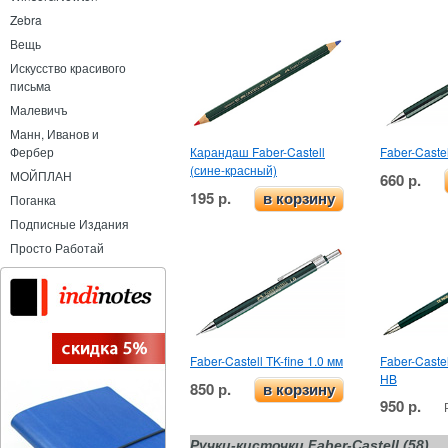
Zebra
Вещь
Искусство красивого
письма
Малевичъ
Манн, Иванов и
Карандаш Faber-Castell
Faber-Castel
Фербер
(сине-красный)
МОЙПЛАН
660 р.
195 р.
в корзину
Поганка
Подписные Издания
Просто Работай
Faber-Castell TK-fine 1.0 мм
Faber-Caste
HB
850 р.
в корзину
950 р.
Ручки-кисточки Faber-Castell (58)