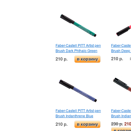
Faber-Castell PITT Artist pen
Faber-Castel
Brush Dark Phthalo Green
Brush Deep
210 р.
210 р.
в корзину
Faber-Castell PITT Artist pen
Faber-Castel
Brush Indanthrene Blue
Brush India
230 р.
210
210 р.
в корзину
в корзи