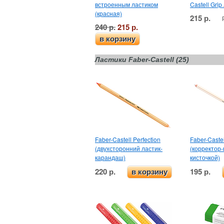
встроенным ластиком
Castell Grip
(красная)
215 р.
240 р.
215 р.
в корзину
Ластики Faber-Castell (25)
Faber-Castell Perfection
Faber-Castel
(двухсторонний ластик-
(корректор
карандаш)
кисточкой)
220 р.
195 р.
в корзину