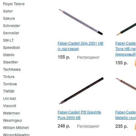
Royal Talens
Sailor
Sakura
Schneider
Sennelier
SM-LT
Faber-Castell Grip 2001 HB
Faber-Caste
Speedball
(с ластиком)
Tone HB (че
бирюзовый
Stabilo
155 р.
Распродано!
155 р.
Staedtler
Tachikawa
Tintura
Tombow
TWSBI
Uni-ball
Visconti
Faber-Castell Pitt Graphite
Faber-Castel
Waterman
Pure 2900 6B
Metallic (зо
Wearingeul
248 р.
235 р.
Распродано!
William Mitchell
Winsor&Newton