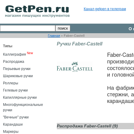
Канал getpen в телеграм
О 
Главная
»
Faber-Castell
Ручки Faber-Castell
Типы
Faber-Cas
New
Каллиграфия
производи
Распродажа
состоялос
Перьевые ручки
и головно
Шариковые ручки
Роллеры
На фабрика
Гелевые ручки
стержни, 
Капиллярные ручки
карандаше
Многофункциональные
ручки
"Вечные" ручки
Карандаши
Распродажа Faber-Castell (9)
Маркеры