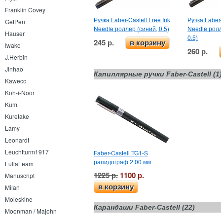
Franklin Covey
Ручка Faber-Castell Free Ink
Ручка Faber-
GetPen
Needle роллер (синий, 0.5)
Needle рол
Hauser
0.5)
245 р.
в корзину
Iwako
260 р.
J.Herbin
Jinhao
Капиллярные ручки Faber-Castell (1
Kaweco
Koh-i-Noor
Kum
Kuretake
Lamy
Leonardt
Leuchtturm1917
Faber-Castell TG1-S
рапидограф 2.00 мм
LullaLeam
1225 р.
1100 р.
Manuscript
в корзину
Milan
Moleskine
Карандаши Faber-Castell (22)
Moonman / Majohn