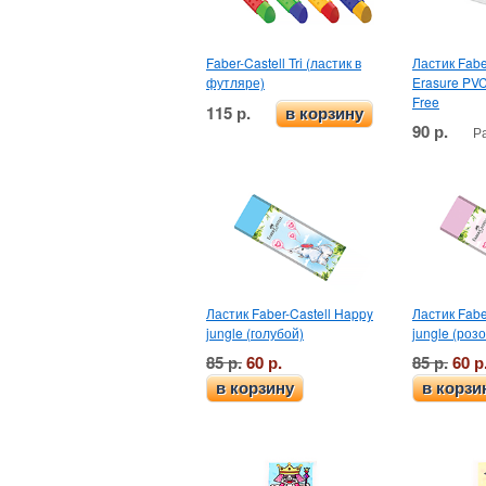
Faber-Castell Tri (ластик в
Ластик Fabe
футляре)
Erasure PVC
Free
115 р.
в корзину
90 р.
Р
Ластик Faber-Castell Happy
Ластик Fabe
jungle (голубой)
jungle (роз
85 р.
60 р.
85 р.
60 р
в корзину
в корзи