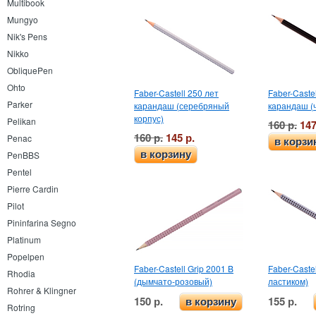
Multibook
Mungyo
Nik's Pens
Nikko
ObliquePen
Ohto
Faber-Castell 250 лет
Faber-Caste
Parker
карандаш (серебряный
карандаш (
корпус)
Pelikan
160 р.
147
160 р.
145 р.
Penac
в корзи
в корзину
PenBBS
Pentel
Pierre Cardin
Pilot
Pininfarina Segno
Platinum
Popelpen
Faber-Castell Grip 2001 B
Faber-Castel
Rhodia
(дымчато-розовый)
ластиком)
Rohrer & Klingner
150 р.
155 р.
в корзину
Rotring