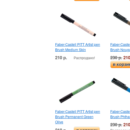
Faber-Castell PITT Artist pen
Faber-Castel
Brush Medium Skin
Brush Noug
210 р.
230 р.
210
Распродано!
в корзи
Faber-Castell PITT Artist pen
Faber-Castel
Brush Permanent Green
Brush Phtha
Olive
230 р.
210
210 р.