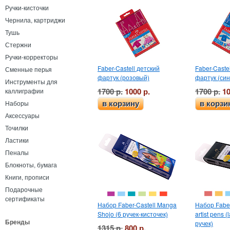
Ручки-кисточки
Чернила, картриджи
Тушь
Стержни
Ручки-корректоры
Faber-Castell детский
Faber-Caste
Сменные перья
фартук (розовый)
фартук (син
Инструменты для
1700 р.
1000 р.
1700 р.
10
каллиграфии
Наборы
в корзину
в корзи
Аксессуары
Точилки
Ластики
Пеналы
Блокноты, бумага
Книги, прописи
Подарочные
сертификаты
Набор Faber-Castell Manga
Набор Faber
Shojo (6 ручек-кисточек)
artist pens 
Бренды
ручек)
1315 р.
800 р.