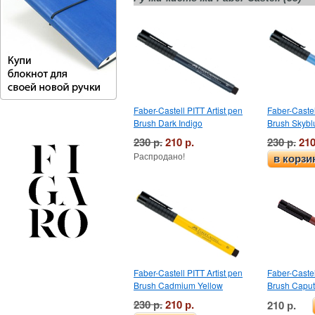
Faber-Castell PITT Artist pen
Faber-Castel
Brush Dark Indigo
Brush Skybl
230 р.
210 р.
230 р.
210
Распродано!
в корзи
Faber-Castell PITT Artist pen
Faber-Castel
Brush Cadmium Yellow
Brush Capu
230 р.
210 р.
210 р.