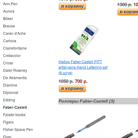
1300 р.
10
Arm.Pen
в корзину
Aurora
в корзи
Böker
Brause
Caran d’Ache
Carioca
Clairefontaine
Cretacolor
Набор Faber-Castell PITT
Cross
artist pens Hand Lettering set
Daler Rowney
(6 штук)
De Atramentis
1050 р.
700 р.
Diamine
в корзину
Diplomat
Edding
Роллеры Faber-Castell (3)
Faber-Castell
Falafel books
Figaro
Fisher Space Pen
Flyer