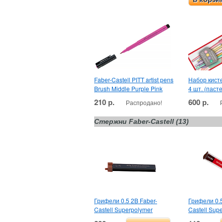
Faber-Castell PITT artist pens
Набор кисте
Brush Middle Purple Pink
4 шт. (паст
210 р.
600 р.
Распродано!
Стержни Faber-Castell (13)
Грифели 0.5 2B Faber-
Грифели 0.5
Castell Superpolymer
Castell Sup