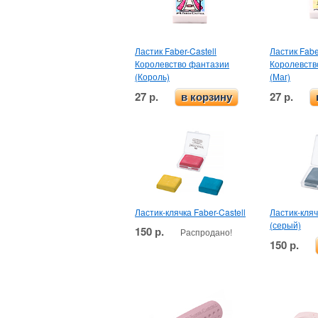
Ластик Faber-Castell
Ластик Fabe
Королевство фантазии
Королевств
(Король)
(Маг)
27 р.
27 р.
в корзину
Ластик-клячка Faber-Castell
Ластик-кляч
(серый)
150 р.
Распродано!
150 р.