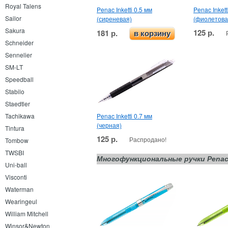
Royal Talens
Penac Inketti 0.5 мм
Penac Inkett
Sailor
(сиреневая)
(фиолетова
Sakura
125 р.
181 р.
в корзину
Schneider
Sennelier
SM-LT
Speedball
Stabilo
Staedtler
Tachikawa
Penac Inketti 0.7 мм
(черная)
Tintura
125 р.
Распродано!
Tombow
TWSBI
Многофункциональные ручки Penac 
Uni-ball
Visconti
Waterman
Wearingeul
William Mitchell
Winsor&Newton