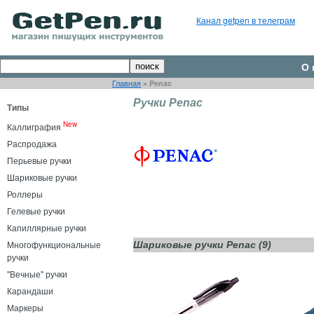
Канал getpen в телеграм
О 
Главная
»
Penac
Ручки Penac
Типы
New
Каллиграфия
Распродажа
Перьевые ручки
Шариковые ручки
Роллеры
Гелевые ручки
Капиллярные ручки
Многофункциональные
Шариковые ручки Penac (9)
ручки
"Вечные" ручки
Карандаши
Маркеры