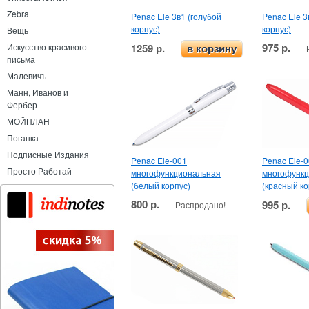
Zebra
Penac Ele 3в1 (голубой
Penac Ele 3
корпус)
корпус)
Вещь
975 р.
Искусство красивого
1259 р.
в корзину
письма
Малевичъ
Манн, Иванов и
Фербер
МОЙПЛАН
Поганка
Подписные Издания
Penac Ele-001
Penac Ele-
Просто Работай
многофункциональная
многофунк
(белый корпус)
(красный ко
800 р.
995 р.
Распродано!