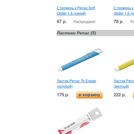
Стержень к Penac Soft
Стержень к 
Glider 1.6 (синий)
Glider 1.6 (
67 р.
78 р.
Распродано!
Р
Ластики Penac (5)
Ластик Penac Tri Eraser
Ластик Pena
(голубой)
(желтый)
175 р.
222 р.
в корзину