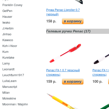
Franklin Covey
Ручка Penac Liqroller 0.7
GetPen
(черный)
Hauser
158 р.
в корзину
Iwako
J.Herbin
Гелевые ручки Penac (17)
Jinhao
Kaweco
Koh-i-Noor
Kum
Kuretake
Lamy
Leonardt
Penac FX-1 0.7 (красный
Penac FX-1 
стержень)
стержень)
Leuchtturm1917
LullaLeam
159 р.
100 р.
в корзину
Manuscript
Milan
Moleskine
Moonman / Majohn