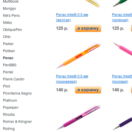
Multibook
Mungyo
Penac Inketti 0.5 мм
Penac Inkett
Nik's Pens
(желтая)
(зеленая)
Nikko
125 р.
125 р.
в корзину
ObliquePen
Ohto
Parker
Pelikan
Penac
PenBBS
Pentel
Penac Inketti 0.5 мм
Penac Inkett
Pierre Cardin
(оранжевая)
(розовая)
Pilot
140 р.
140 р.
в корзину
Pininfarina Segno
Platinum
Popelpen
Rhodia
Rohrer & Klingner
Rotring