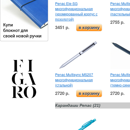
Penac Ele-SG
Penac Multi
многофункциональная
многофунк
(хромированный корпус с
(пастельны
позолотой)
2755 р.
3451 р.
в корзину
Penac Multisync MS207
Penac Mult
многофункциональная
многофунк
(стальной)
(темно-сини
2720 р.
2720 р.
в корзину
Карандаши Penac (21)