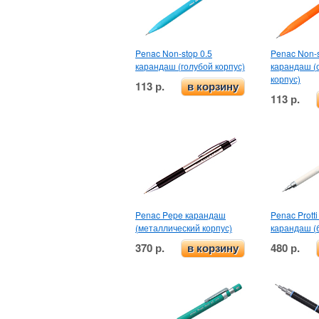
Penac Non-stop 0.5
Penac Non-s
карандаш (голубой корпус)
карандаш (
корпус)
113 р.
в корзину
113 р.
Penac Pepe карандаш
Penac Protti
(металлический корпус)
карандаш (
370 р.
480 р.
в корзину