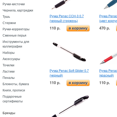
Ручки-кисточки
Чернила, картриджи
Ручка Penac CCH-3 0.7
Ручка Penac
Тушь
(черный стержень)
(цвет корпу
Стержни
110 р.
470 р.
в корзину
Ручки-корректоры
Сменные перья
Инструменты для
каллиграфии
Наборы
Аксессуары
Точилки
Ручка Penac Soft Glider 0.7
Ручка Penac 
Ластики
(черный)
(красный)
Пеналы
110 р.
110 р.
в корзину
Блокноты, бумага
Книги, прописи
Подарочные
сертификаты
Бренды