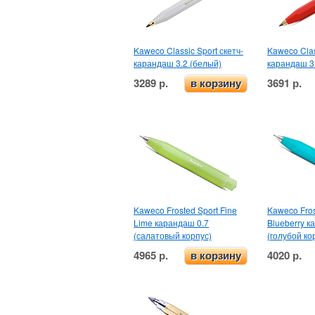
Kaweco Classic Sport скетч-
Kaweco Clas
карандаш 3.2 (белый)
карандаш 3.
3289 р.
3691 р.
в корзину
Kaweco Frosted Sport Fine
Kaweco Fros
Lime карандаш 0.7
Blueberry к
(салатовый корпус)
(голубой ко
4965 р.
4020 р.
в корзину