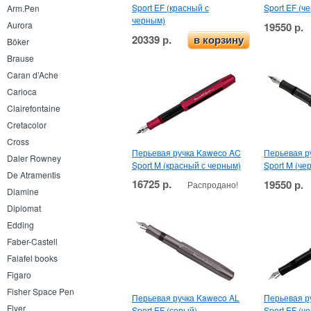
Sport EF (красный с
Sport EF (ч
Arm.Pen
черным)
Aurora
19550 р.
20339 р.
в корзину
Böker
Brause
Caran d’Ache
Carioca
Clairefontaine
Cretacolor
Cross
Перьевая ручка Kaweco AC
Перьевая р
Daler Rowney
Sport M (красный с черным)
Sport M (че
De Atramentis
16725 р.
19550 р.
Распродано!
Diamine
Diplomat
Edding
Faber-Castell
Falafel books
Figaro
Fisher Space Pen
Перьевая ручка Kaweco AL
Перьевая р
Flyer
Sport EF (серый)
Sport EF (ч