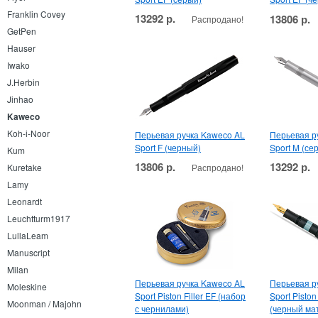
Franklin Covey
13292 р.
13806 р.
Распродано!
GetPen
Hauser
Iwako
J.Herbin
Jinhao
Kaweco
Koh-i-Noor
Перьевая ручка Kaweco AL
Перьевая р
Sport F (черный)
Sport M (се
Kum
13806 р.
13292 р.
Распродано!
Kuretake
Lamy
Leonardt
Leuchtturm1917
LullaLeam
Manuscript
Milan
Перьевая ручка Kaweco AL
Перьевая р
Moleskine
Sport Piston Filler EF (набор
Sport Piston 
Moonman / Majohn
с чернилами)
(черный ма