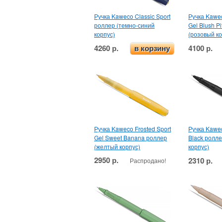
Ручка Kaweco Classic Sport
Ручка Kawec
роллер (темно-синий
Gel Blush P
корпус)
(розовый ко
4260 р.
4100 р.
в корзину
Ручка Kaweco Frosted Sport
Ручка Kawec
Gel Sweet Banana роллер
Black ролл
(желтый корпус)
корпус)
2950 р.
2310 р.
Распродано!