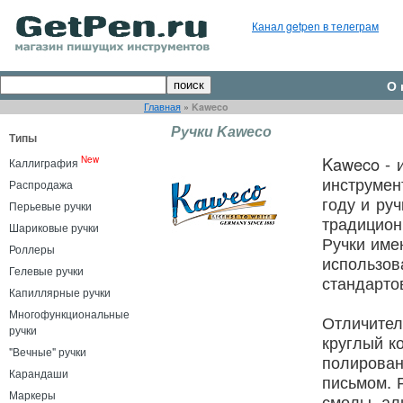
Канал getpen в телеграм
О 
Главная
»
Kaweco
Ручки Kaweco
Типы
Kaweco - 
New
Каллиграфия
инструмен
Распродажа
году и ру
Перьевые ручки
традицион
Шариковые ручки
Ручки име
Роллеры
использов
Гелевые ручки
стандарто
Капиллярные ручки
Многофункциональные
Отличител
ручки
круглый ко
"Вечные" ручки
полирован
Карандаши
письмом. 
Маркеры
смолы, ал