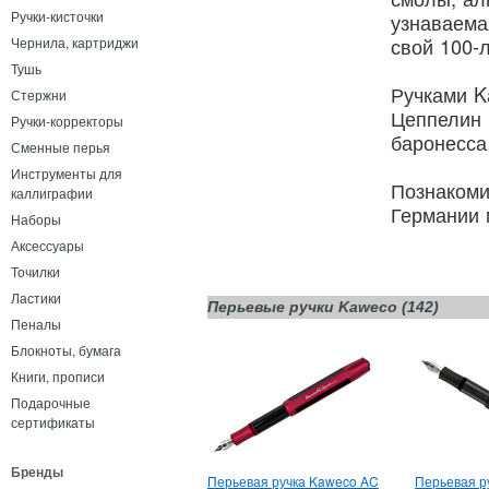
Ручки-кисточки
узнаваема
свой 100-
Чернила, картриджи
Тушь
Ручками K
Стержни
Цеппелин 
Ручки-корректоры
баронесса
Сменные перья
Инструменты для
Познакоми
каллиграфии
Германии
Наборы
Аксессуары
Точилки
Ластики
Перьевые ручки Kaweco (142)
Пеналы
Блокноты, бумага
Книги, прописи
Подарочные
сертификаты
Бренды
Перьевая ручка Kaweco AC
Перьевая р