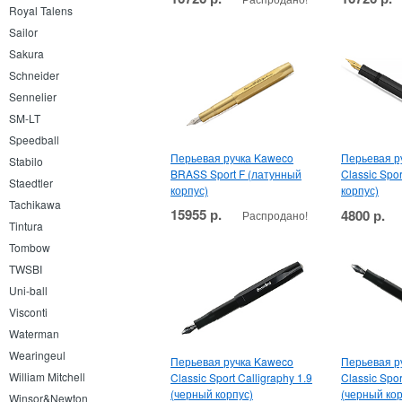
Royal Talens
Sailor
Sakura
Schneider
Sennelier
SM-LT
Speedball
Перьевая ручка Kaweco
Перьевая р
Stabilo
BRASS Sport F (латунный
Classic Spo
Staedtler
корпус)
корпус)
Tachikawa
15955 р.
4800 р.
Распродано!
Tintura
Tombow
TWSBI
Uni-ball
Visconti
Waterman
Wearingeul
Перьевая ручка Kaweco
Перьевая р
William Mitchell
Classic Sport Calligraphy 1.9
Classic Spor
(черный корпус)
(черный кор
Winsor&Newton