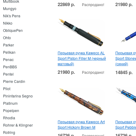
Multibook
22869 р.
21980 р.
Распродано!
Mungyo
Nik's Pens
Nikko
ObliquePen
Ohto
Parker
Pelikan
Перьевая ручка Kaweco AL
Перьевая р
Sport Piston Filler M (черный
Sport Ston
Penac
матовый)
(синий)
PenBBS
21980 р.
14845 р.
Распродано!
Pentel
Pierre Cardin
Pilot
Pininfarina Segno
Platinum
Popelpen
Rhodia
Перьевая ручка Kaweco Art
Перьевая р
Rohrer & Klingner
Sport Hickory Brown M
Sport Pebbl
Rotring
16726 р.
16726 р.
Распродано!