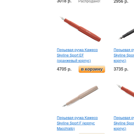
3018 р.
2956 р.
Распродано!
Перьевая ручка Kaweco
Перьевая р
Skyline Sport EF
Skyline Spo
(оранжевый корпус)
корпус)
4705 р.
3735 р.
в корзину
Перьевая ручка Kaweco
Перьевая р
Skyline Sport F (корпус
Skyline Spo
Macchiato)
корпус)