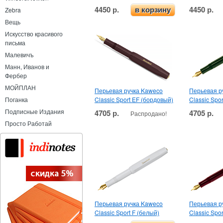
4450 р.
4450 р.
в корзину
Zebra
Вещь
Искусство красивого
письма
Малевичъ
Манн, Иванов и
Фербер
МОЙПЛАН
Перьевая ручка Kaweco
Перьевая р
Classic Sport EF (бордовый)
Classic Spo
Поганка
Подписные Издания
4705 р.
4705 р.
Распродано!
Просто Работай
Перьевая ручка Kaweco
Перьевая р
Classic Sport F (белый)
Classic Spo