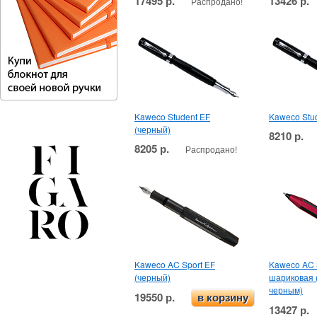
17495 р.
13426 р.
Распродано!
Kaweco Student EF
Kaweco Stud
(черный)
8210 р.
8205 р.
Распродано!
Kaweco AC Sport EF
Kaweco AC 
(черный)
шариковая 
черным)
19550 р.
в корзину
13427 р.