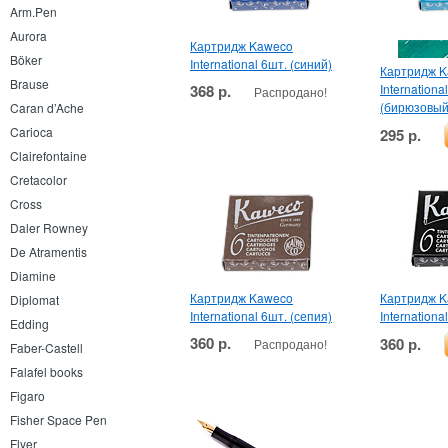
Arm.Pen
Aurora
Картридж Kaweco
Böker
International 6шт. (синий)
Картридж 
Brause
368 р.
Internationa
Распродано!
(бирюзовый
Caran d’Ache
Carioca
295 р.
Clairefontaine
Cretacolor
Cross
Daler Rowney
De Atramentis
Diamine
Картридж Kaweco
Картридж 
Diplomat
International 6шт. (сепия)
Internationa
Edding
360 р.
360 р.
Распродано!
Faber-Castell
Falafel books
Figaro
Fisher Space Pen
Flyer