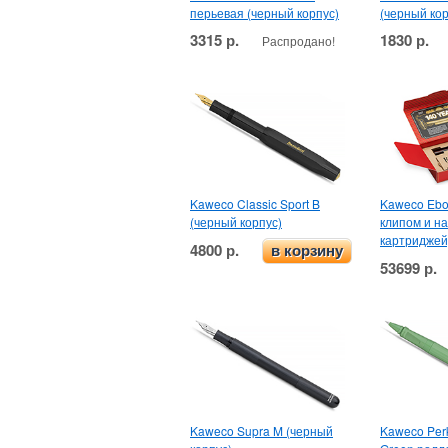
перьевая (черный корпус)
(черный кор
3315 р.
1830 р.
Распродано!
Kaweco Classic Sport B
Kaweco Ebon
(черный корпус)
клипом и н
картриджей
4800 р.
в корзину
53699 р.
Kaweco Supra M (черный
Kaweco Per