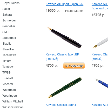
Royal Talens
Kaweco AC Sport F (черный)
Kaweco AC 
(красный с
Sailor
19550 р.
Распродано!
16725 р.
Sakura
Schneider
Sennelier
SM-LT
Speedball
Stabilo
Staedtler
Kaweco Classic Sport EF
Kaweco Clas
Tachikawa
(черный)
(белый)
Tintura
4705 р.
4705 р.
в корзину
Tombow
TWSBI
Uni-ball
Visconti
Waterman
Wearingeul
William Mitchell
Kaweco Classic Sport F
Kaweco AL 
Winsor&Newton