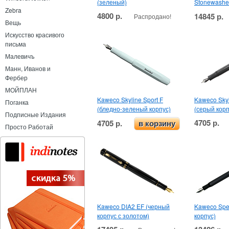
(зеленый)
Stonewashe
Zebra
4800 р.
14845 р.
Распродано!
Вещь
Искусство красивого
письма
Малевичъ
Манн, Иванов и
Фербер
МОЙПЛАН
Kaweco Skyline Sport F
Kaweco Skyl
Поганка
(бледно-зеленый корпус)
(серый корп
Подписные Издания
4705 р.
4705 р.
в корзину
Просто Работай
Kaweco DIA2 EF (черный
Kaweco Spe
корпус с золотом)
корпус)