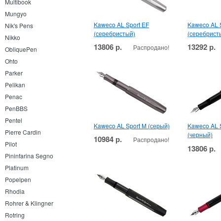
Multibook
Mungyo
Kaweco AL Sport EF
Kaweco AL 
Nik's Pens
(серебристый)
(серебрист
Nikko
13806 р.
13292 р.
Распродано!
ObliquePen
Ohto
Parker
Pelikan
Penac
PenBBS
Pentel
Kaweco AL Sport M (серый)
Kaweco AL 
Pierre Cardin
(черный)
10984 р.
Распродано!
Pilot
13806 р.
Pininfarina Segno
Platinum
Popelpen
Rhodia
Rohrer & Klingner
Rotring