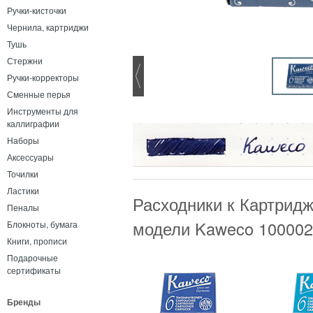
Ручки-кисточки
Чернила, картриджи
Тушь
Стержни
Ручки-корректоры
Сменные перья
Инструменты для
каллиграфии
Наборы
Аксессуары
Точилки
Ластики
Расходники к Картридж 
Пеналы
модели
Kaweco 100002
Блокноты, бумага
Книги, прописи
Подарочные
сертификаты
Бренды