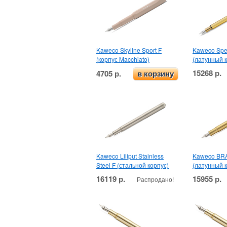
Kaweco Skyline Sport F
Kaweco Spe
(корпус Macchiato)
(латунный к
15268 р.
4705 р.
в корзину
Kaweco Liliput Stainless
Kaweco BRA
Steel F (стальной корпус)
(латунный к
16119 р.
15955 р.
Распродано!