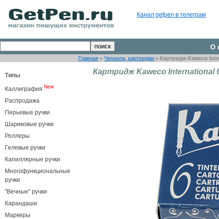
Канал getpen в телеграм
О 
Главная
»
Чернила, картриджи
»
Картридж Kaweco Inte
Картридж Kaweco International
Типы
New
Каллиграфия
Распродажа
Перьевые ручки
Шариковые ручки
Роллеры
Гелевые ручки
Капиллярные ручки
Многофункциональные
ручки
"Вечные" ручки
Карандаши
Маркеры