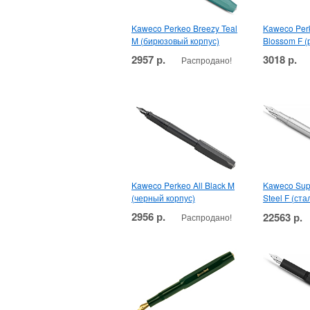
Kaweco Perkeo Breezy Teal
Kaweco Per
M (бирюзовый корпус)
Blossom F (
2957 р.
3018 р.
Распродано!
Kaweco Perkeo All Black M
Kaweco Supr
(черный корпус)
Steel F (ст
2956 р.
22563 р.
Распродано!