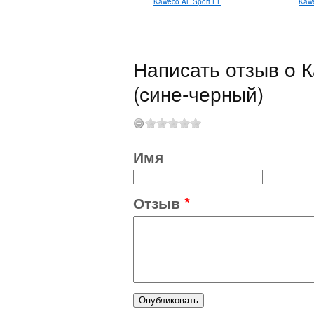
Kaweco AL Sport EF
Kawe
Написать отзыв o К
(сине-черный)
Имя
Отзыв
*