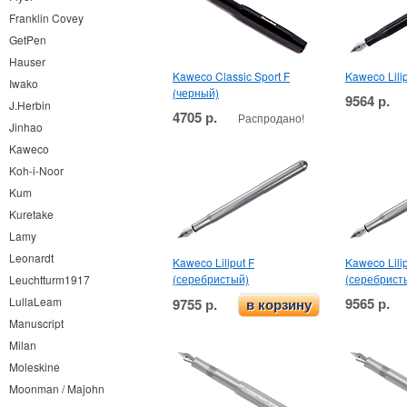
Franklin Covey
GetPen
Hauser
Kaweco Classic Sport F
Kaweco Lili
Iwako
(черный)
9564 р.
J.Herbin
4705 р.
Распродано!
Jinhao
Kaweco
Koh-i-Noor
Kum
Kuretake
Lamy
Leonardt
Kaweco Liliput F
Kaweco Lili
(серебристый)
(серебрист
Leuchtturm1917
9565 р.
LullaLeam
9755 р.
в корзину
Manuscript
Milan
Moleskine
Moonman / Majohn