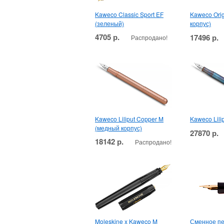
Kaweco Classic Sport EF
Kaweco Orig
(зеленый)
корпус)
4705 р.
17496 р.
Распродано!
Kaweco Liliput Copper M
Kaweco Lilip
(медный корпус)
27870 р.
18142 р.
Распродано!
Moleskine x Kaweco M
Сменное пе