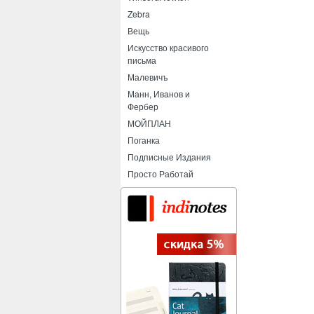
Zebra
Вещь
Искусство красивого
письма
Малевичъ
Манн, Иванов и
Фербер
МОЙПЛАН
Поганка
Подписные Издания
Просто Работай