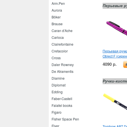
Arm.Pen
Перьевые р
Aurora
Böker
Brause
Caran d’Ache
Carioca
Clairefontaine
Перьевая руч
Cretacolor
Object F (сире
Cross
4090 р.
Daler Rowney
De Atramentis
Diamine
Ручки-кист
Diplomat
Edding
Faber-Castell
Falafel books
Figaro
Fisher Space Pen
Flyer
Tombow ABT Du