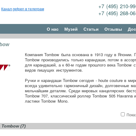
+7 (495) 210-9
Канал getpen в телеграм
+7 (495) 268-0
О нас
Музей
Статьи
Отзывы
Дос
mbow
Компания Tombow была основана в 1913 году в Японии. 
Tombow производились только карандаши, потом в ассор
для карандашей, а к 60-м годам прошлого века Tombow с
видов пишущих инструментов.
Ручки и карандаши Tombow сегодня - houte couture в мир
всегда удивительно гармоничный дизайн, долговечные ма
мельчайшим деталям. Среди мировых канцелярских бестс
Tombow 707, классический роллер Tombow 505 Havanna и
ластики Tombow Mono.
Пока
 Tombow (7)