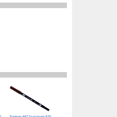
5
Tombow ABT Dual brush 879