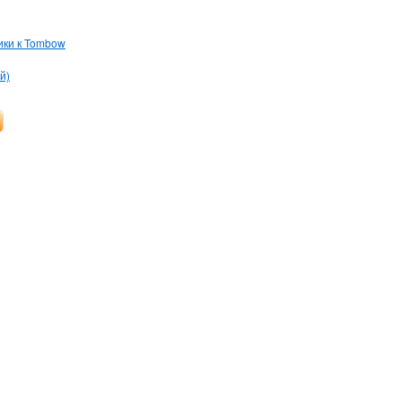
ики к Tombow
й)