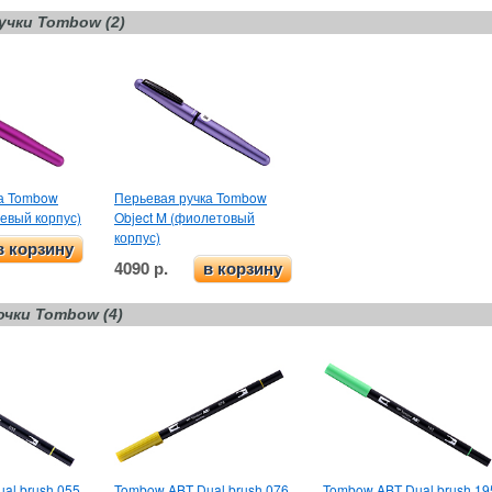
учки Tombow (2)
ка Tombow
Перьевая ручка Tombow
невый корпус)
Object M (фиолетовый
корпус)
в корзину
4090 р.
в корзину
очки Tombow (4)
al brush 055
Tombow ABT Dual brush 076
Tombow ABT Dual brush 19