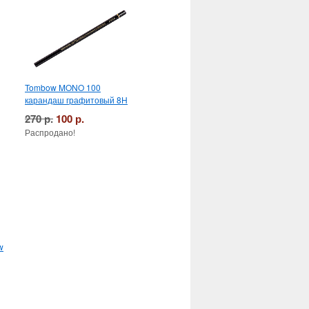
Tombow MONO 100
карандаш графитовый 8H
270 р.
100 р.
Распродано!
w