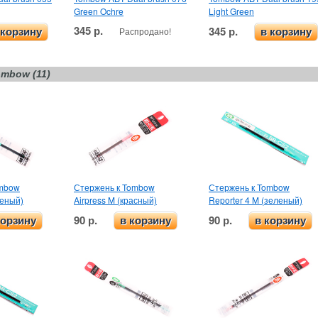
Green Ochre
Light Green
345 р.
345 р.
Распродано!
 корзину
в корзину
mbow (11)
ombow
Стержень к Tombow
Стержень к Tombow
леный)
Airpress M (красный)
Reporter 4 M (зеленый)
90 р.
90 р.
корзину
в корзину
в корзину