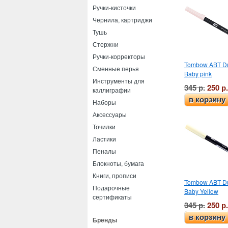
Ручки-кисточки
Чернила, картриджи
Тушь
Стержни
Ручки-корректоры
Tombow ABT Du
Сменные перья
Baby pink
Инструменты для
345 р.
250 р.
каллиграфии
в корзину
Наборы
Аксессуары
Точилки
Ластики
Пеналы
Блокноты, бумага
Книги, прописи
Tombow ABT Du
Подарочные
Baby Yellow
сертификаты
345 р.
250 р.
в корзину
Бренды