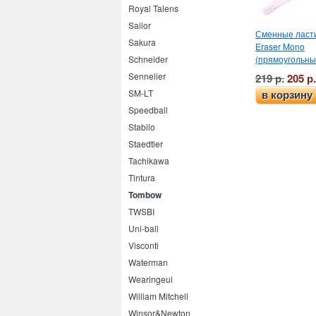
Royal Talens
Sailor
Сменные ласт
Sakura
Eraser Mono
(прямоугольны
Schneider
Sennelier
219 р.
205 р.
SM-LT
в корзину
Speedball
Stabilo
Staedtler
Tachikawa
Tintura
Tombow
TWSBI
Uni-ball
Visconti
Waterman
Wearingeul
William Mitchell
Winsor&Newton