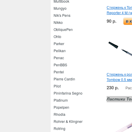
Multibook
Стержень к T
Mungyo
Reporter 4 M (
Nik's Pens
90 р.
в 
Nikko
ObliquePen
Ohto
Parker
Pelikan
Penac
PenBBS
Pentel
Стержень к ро
Pierre Cardin
Tombow 0.5 мм
Pilot
230 р.
Рас
Pininfarina Segno
Ластики To
Platinum
Popelpen
Rhodia
Rohrer & Klingner
Rotring