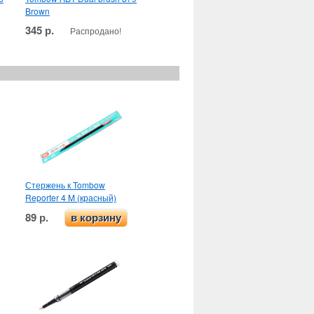
Brown
345 р.
Распродано!
Стержень к Tombow
Reporter 4 M (красный)
89 р.
в корзину