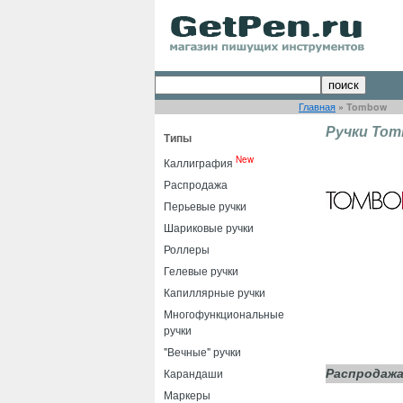
Главная
»
Tombow
Ручки To
Типы
New
Каллиграфия
Распродажа
Перьевые ручки
Шариковые ручки
Роллеры
Гелевые ручки
Капиллярные ручки
Многофункциональные
ручки
"Вечные" ручки
Карандаши
Распродажа
Маркеры