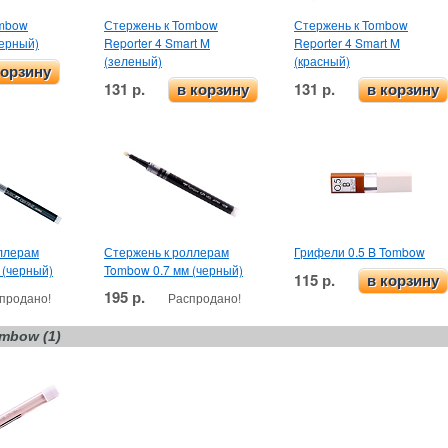
ombow
Стержень к Tombow
Стержень к Tombow
черный)
Reporter 4 Smart M
Reporter 4 Smart M
(зеленый)
(красный)
корзину
131 р.
131 р.
в корзину
в корзину
ллерам
Стержень к роллерам
Грифели 0.5 B Tombow
 (черный)
Tombow 0.7 мм (черный)
115 р.
в корзину
195 р.
продано!
Распродано!
mbow (1)