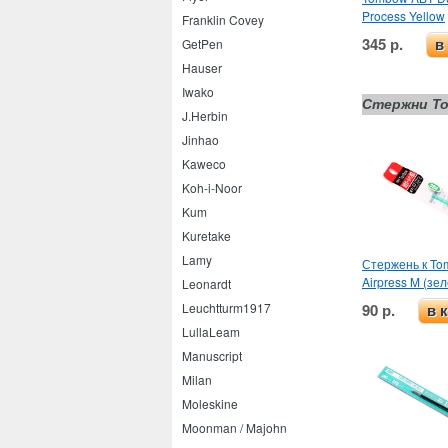
Process Yellow
Franklin Covey
345 р.
GetPen
в
Hauser
Iwako
Стержни To
J.Herbin
Jinhao
Kaweco
Koh-i-Noor
Kum
Kuretake
Lamy
Стержень к T
Airpress M (зе
Leonardt
90 р.
Leuchtturm1917
в 
LullaLeam
Manuscript
Milan
Moleskine
Moonman / Majohn