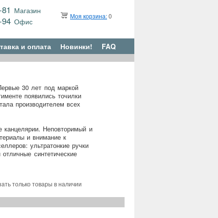
9-81
Магазин
Моя корзина:
0
6-94
Офис
тавка и оплата
Новинки!
FAQ
Первые 30 лет под маркой
тименте появились точилки
тала производителем всех
е канцелярии. Неповторимый и
териалы и внимание к
еллеров: ультратонкие ручки
 отличные синтетические
зать только товары в наличии