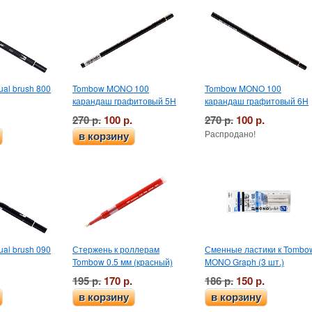
al brush 800
Tombow MONO 100
Tombow MONO 100
карандаш графитовый 5H
карандаш графитовый 6H
270 р.
100 р.
270 р.
100 р.
Распродано!
в корзину
al brush 090
Стержень к роллерам
Сменные ластики к Tombo
Tombow 0.5 мм (красный)
MONO Graph (3 шт.)
195 р.
170 р.
186 р.
150 р.
в корзину
в корзину