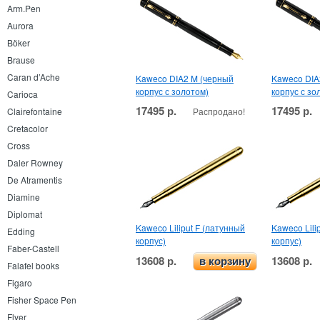
Arm.Pen
Aurora
Böker
Brause
Caran d’Ache
Kaweco DIA2 M (черный
Kaweco DIA
корпус с золотом)
корпус с зо
Carioca
17495 р.
17495 р.
Распродано!
Clairefontaine
Cretacolor
Cross
Daler Rowney
De Atramentis
Diamine
Diplomat
Kaweco Liliput F (латунный
Kaweco Lili
Edding
корпус)
корпус)
Faber-Castell
13608 р.
13608 р.
в корзину
Falafel books
Figaro
Fisher Space Pen
Flyer