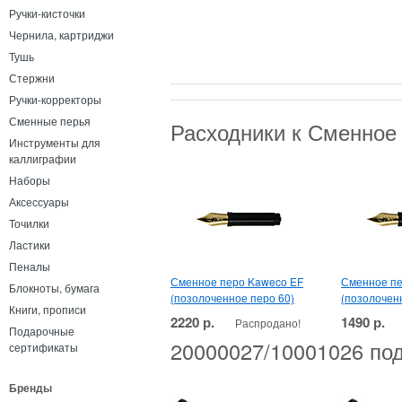
Ручки-кисточки
Чернила, картриджи
Тушь
Стержни
Ручки-корректоры
Сменные перья
Расходники к Сменное
Инструменты для
каллиграфии
Наборы
Аксессуары
Точилки
Ластики
Пеналы
Сменное перо Kaweco EF
Сменное пе
Блокноты, бумага
(позолоченное перо 60)
(позолоченн
Книги, прописи
2220 р.
1490 р.
Распродано!
Подарочные
20000027/10001026 под
сертификаты
Бренды