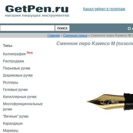
Канал getpen в телеграм
О 
Главная
»
Сменные перья
»
Сменное перо Kaweco M (
Сменное перо Kaweco M (позоло
Типы
New
Каллиграфия
Распродажа
Перьевые ручки
Шариковые ручки
Роллеры
Гелевые ручки
Капиллярные ручки
Многофункциональные
ручки
"Вечные" ручки
Карандаши
Маркеры