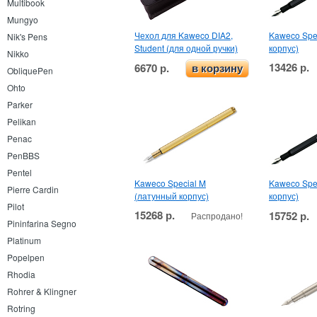
Multibook
Mungyo
Чехол для Kaweco DIA2,
Kaweco Spe
Nik's Pens
Student (для одной ручки)
корпус)
Nikko
13426 р.
6670 р.
в корзину
ObliquePen
Ohto
Parker
Pelikan
Penac
PenBBS
Pentel
Kaweco Special M
Kaweco Spec
Pierre Cardin
(латунный корпус)
корпус)
Pilot
15268 р.
15752 р.
Распродано!
Pininfarina Segno
Platinum
Popelpen
Rhodia
Rohrer & Klingner
Rotring