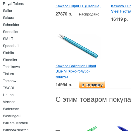
Royal Talens
Kaweco Liliput EF (Fireblue)
Kaweco Lilip
Sailor
Steel F (ст
27870 р.
Распродано!
Sakura
16119 р.
Schneider
Sennelier
SM-LT
Speedball
Stabilo
Staedtler
Kaweco Collection Liliput
Tachikawa
Blue M (ярко-голубой
Tintura
корпус)
Tombow
14994 р.
в корзину
TWSBI
Uni-ball
С этим товаром покуп
Visconti
Waterman
Wearingeul
William Mitchell
Winsor&Newton