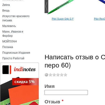
Zebra
Вещь
Искусство красивого
Lamy Studio F
Pilot Super Grip G F
Pilot Rex
письма
Малевичъ
Манн, Иванов и
Фербер
МОЙПЛАН
Поганка
Подписные Издания
Написать отзыв o 
Просто Работай
перо 60)
Имя
Отзыв
*