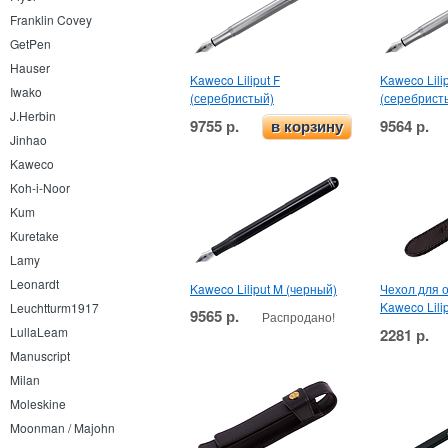
Franklin Covey
GetPen
Hauser
Kaweco Liliput F
Kaweco Lili
Iwako
(серебристый)
(серебрист
J.Herbin
9755 р.
9564 р.
в корзину
Jinhao
Kaweco
Koh-i-Noor
Kum
Kuretake
Lamy
Leonardt
Kaweco Liliput M (черный)
Чехол для 
Kaweco Lili
Leuchtturm1917
9565 р.
Распродано!
LullaLeam
2281 р.
Manuscript
Milan
Moleskine
Moonman / Majohn