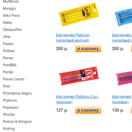
Multibook
Mungyo
Nik's Pens
Nikko
ObliquePen
Картриджи Platinum
Картриджи 
Ohto
(неоновый желтый)
(неоновый 
Parker
200 р.
200 р.
в корзину
Pelikan
Penac
PenBBS
Pentel
Pierre Cardin
Pilot
Pininfarina Segno
Картриджи Platinum 2 шт.
Картриджи P
Platinum
(красные)
(розовые)
Popelpen
127 р.
130 р.
в корзину
Rhodia
Rohrer & Klingner
Rotring