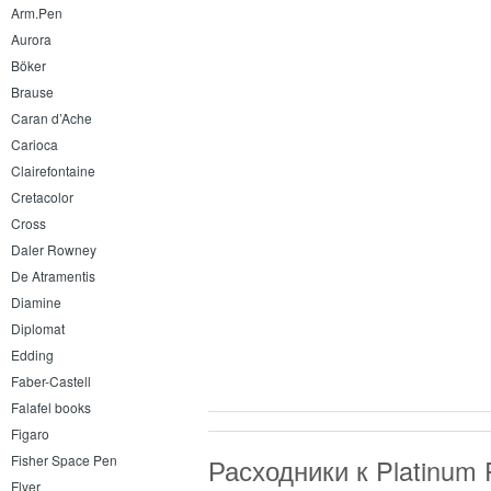
Arm.Pen
Aurora
Böker
Brause
Caran d’Ache
Carioca
Clairefontaine
Cretacolor
Cross
Daler Rowney
De Atramentis
Diamine
Diplomat
Edding
Faber-Castell
Falafel books
Figaro
Fisher Space Pen
Расходники к Platinum
Flyer