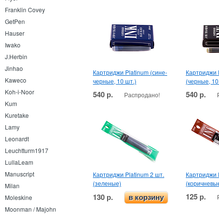
Franklin Covey
GetPen
Hauser
Iwako
J.Herbin
Jinhao
Картриджи Platinum (сине-
Картриджи 
Kaweco
черные, 10 шт.)
(черные, 10
Koh-i-Noor
540 р.
540 р.
Распродано!
Kum
Kuretake
Lamy
Leonardt
Leuchtturm1917
LullaLeam
Manuscript
Картриджи Platinum 2 шт.
Картриджи P
(зеленые)
(коричневы
Milan
125 р.
130 р.
в корзину
Moleskine
Moonman / Majohn