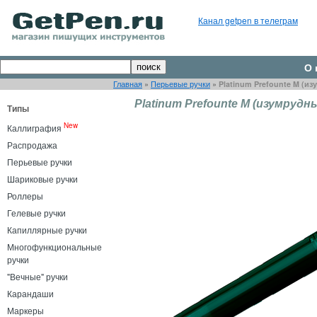
Канал getpen в телеграм
О 
Главная
»
Перьевые ручки
»
Platinum Prefounte M (и
Platinum Prefounte M (изумрудн
Типы
New
Каллиграфия
Распродажа
Перьевые ручки
Шариковые ручки
Роллеры
Гелевые ручки
Капиллярные ручки
Многофункциональные
ручки
"Вечные" ручки
Карандаши
Маркеры