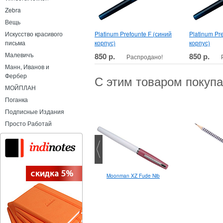
Zebra
Вещь
Platinum Prefounte F (синий
Platinum Pr
Искусство красивого
корпус)
корпус)
письма
Малевичъ
850 р.
850 р.
Распродано!
Манн, Иванов и
Фербер
С этим товаром покуп
МОЙПЛАН
Поганка
Подписные Издания
Просто Работай
Pentel Energel Xm 0.7
Moonman XZ Fude Nib