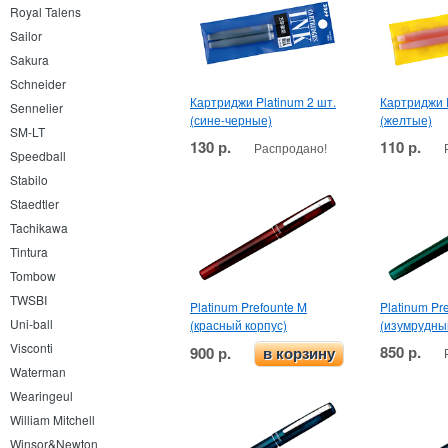
Royal Talens
Sailor
Sakura
Schneider
Картриджи Platinum 2 шт.
Картриджи P
Sennelier
(сине-черные)
(желтые)
SM-LT
130 р.
110 р.
Распродано!
Speedball
Stabilo
Staedtler
Tachikawa
Tintura
Tombow
TWSBI
Platinum Prefounte M
Platinum Pr
Uni-ball
(красный корпус)
(изумрудны
Visconti
850 р.
900 р.
в корзину
Waterman
Wearingeul
William Mitchell
Winsor&Newton