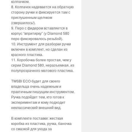
колпачком.
8. Колпачок надевается на обратную
сторону ручки и фиксируется там с
приглушенным щелчком
(свершилось!).
9. Перо с фидером вставляется в
корпус “впритирку” (у Diamond 580
перо фиксировалось резьбой).
10. Инструмент для разборки ручки
включен в комплект, но сделан из
красного пластика.
11. Коробочка более простая, чем у
серии Diamond 580, неразъемная, из
полупрозрачного матового пластика.
TWSBI ECO будет для своего
владельца очень надежным и
практичным пишущим инструментом.
Ручка подойдет тем, кто готов к
экспериментам и кому подходит
неклассический внешний вид.
В комплекте поставки: жесткая
коробка из пластика, ручка, баночка
со смазкой для ухода за