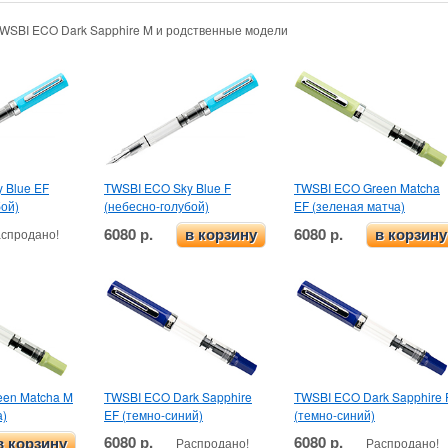
TWSBI ECO Dark Sapphire M и родственные модели
 Blue EF
TWSBI ECO Sky Blue F
TWSBI ECO Green Matcha
бой)
(небесно-голубой)
EF (зеленая матча)
6080 р.
6080 р.
спродано!
в корзину
в корзину
een Matcha M
TWSBI ECO Dark Sapphire
TWSBI ECO Dark Sapphire 
а)
EF (темно-синий)
(темно-синий)
6080 р.
6080 р.
Распродано!
Распродано!
в корзину