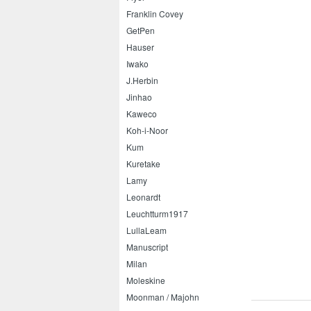
Franklin Covey
GetPen
Hauser
Iwako
J.Herbin
Jinhao
Kaweco
Koh-i-Noor
Kum
Kuretake
Lamy
Leonardt
Leuchtturm1917
LullaLeam
Manuscript
Milan
Moleskine
Moonman / Majohn