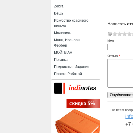
Zebra
Вещь
Искусство красивого
Написать от
письма
Малевичъ
Манн, Иванов и
Имя
Фербер
МОЙПЛАН
Отзыв
*
Поганка
Подписные Издания
Просто Работай
По всем вопр
inf
+7 