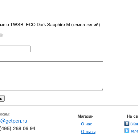
зыв o TWSBI ECO Dark Sapphire M (темно-синий)
осам:
Магазин
На с
o@getpen.ru
О нас
ВКо
(495) 268 06 94
Тел
Отзывы