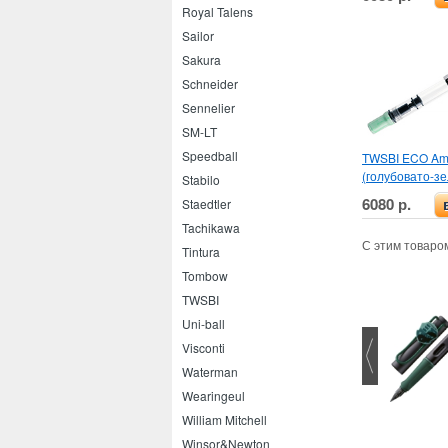
Royal Talens
Sailor
Sakura
Schneider
Sennelier
SM-LT
Speedball
TWSBI ECO Ama
(голубовато-з
Stabilo
6080 р.
Staedtler
Tachikawa
С этим товаро
Tintura
Tombow
TWSBI
Uni-ball
Visconti
Waterman
Wearingeul
Ohto Rays 0.5
William Mitchell
Winsor&Newton