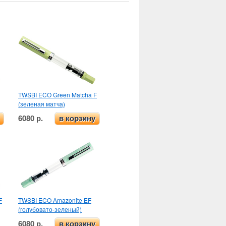
TWSBI ECO Green Matcha F
(зеленая матча)
6080 р.
в корзину
F
TWSBI ECO Amazonite EF
(голубовато-зеленый)
6080 р.
в корзину