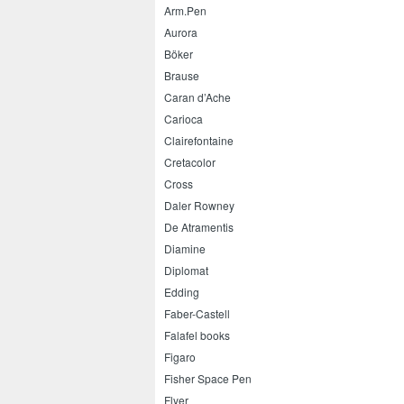
Arm.Pen
Aurora
Böker
Brause
Caran d’Ache
Carioca
Clairefontaine
Cretacolor
Cross
Daler Rowney
De Atramentis
Diamine
Diplomat
Edding
Faber-Castell
Falafel books
Figaro
Fisher Space Pen
Flyer