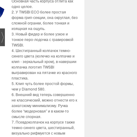
Основная часть корпуса отлита как
одно целое.
2. У TWSBI ECO более простая
форма грип-секции, она округлая, без
сложной огранки, более тонкая и
изящная на ощупь.
3. Новый фидер и более узкое и
тонкое перо-лодочка с гравировкой
TWSBI.
4. Шестигранный колпачок темно-
синего цвета (колечко на колпачке и
клип - зеркальный хром), в навершии
колпачка логотип TWSBI
выгравирован на пятачке из красного
пластика.
5. Клип чуть более простой формы,
чем у Diamond 580.
6. Внешний вид теперь совершенно
не классический, можно отнести его к
азиатскому минимализму. Ручка
более “модерновая” и в каком-то
смысле спорная.
7. Псевдоколпачок на корпусе также
темно-синего цвета, шестигранный,
визуально рифмуется с новым