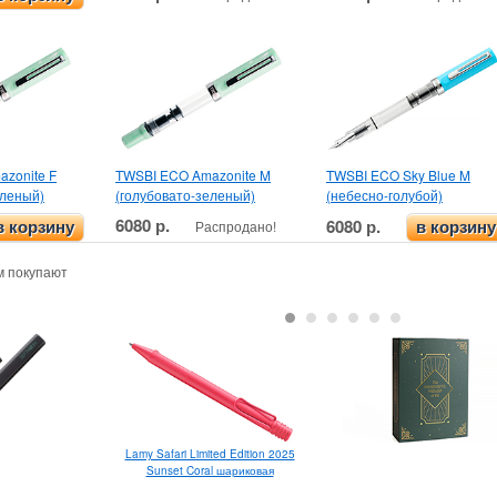
zonite F
TWSBI ECO Amazonite M
TWSBI ECO Sky Blue M
еленый)
(голубовато-зеленый)
(небесно-голубой)
6080 р.
6080 р.
Распродано!
в корзину
в корзину
м покупают
Lamy Safari Limited Edition 2025
Sunset Coral шариковая