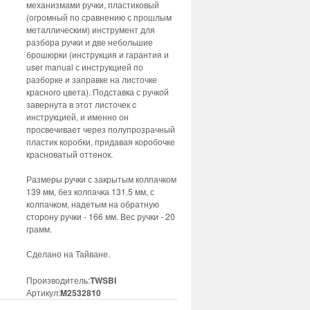
механизмами ручки, пластиковый
(огромный по сравнению с прошлым
металлическим) инструмент для
разбора ручки и две небольшие
брошюрки (инструкция и гарантия и
user manual с инструкцией по
разборке и заправке на листочке
красного цвета). Подставка с ручкой
завернута в этот листочек c
инструкцией, и именно он
просвечивает через полупрозрачный
пластик коробки, придавая коробочке
красноватый оттенок.
Размеры ручки с закрытым колпачком
139 мм, без колпачка 131.5 мм, с
колпачком, надетым на обратную
сторону ручки - 166 мм. Вес ручки - 20
грамм.
Сделано на Тайване.
Производитель:
TWSBI
Артикул:
M2532810