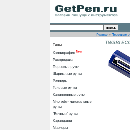
Главная
»
Перьевые р
TWSBI ECO
Типы
New
Каллиграфия
Распродажа
Перьевые ручки
Шариковые ручки
Роллеры
Гелевые ручки
Капиллярные ручки
Многофункциональные
ручки
"Вечные" ручки
Карандаши
Маркеры