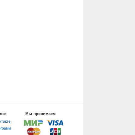
вязи
Мы принимаем
нтакте
еграмм