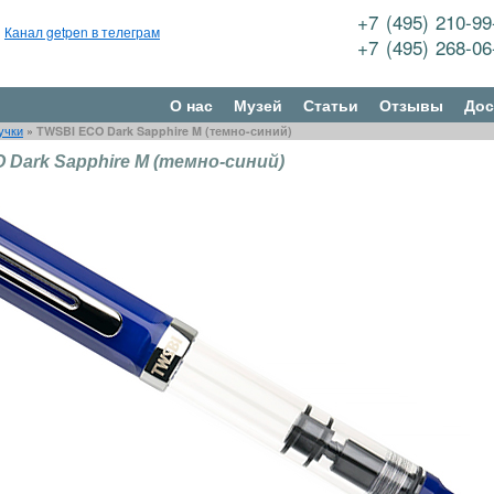
+7 (495) 210-9
Канал getpen в телеграм
+7 (495) 268-0
О нас
Музей
Статьи
Отзывы
Дос
учки
»
TWSBI ECO Dark Sapphire M (темно-синий)
 Dark Sapphire M (темно-синий)