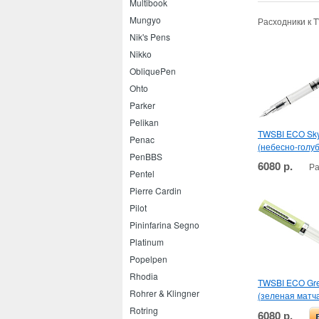
Multibook
Mungyo
Расходники к 
Nik's Pens
Nikko
ObliquePen
Ohto
Parker
Pelikan
TWSBI ECO Sky
Penac
(небесно-голу
PenBBS
6080 р.
Ра
Pentel
Pierre Cardin
Pilot
Pininfarina Segno
Platinum
Popelpen
Rhodia
TWSBI ECO Gr
Rohrer & Klingner
(зеленая матч
Rotring
6080 р.