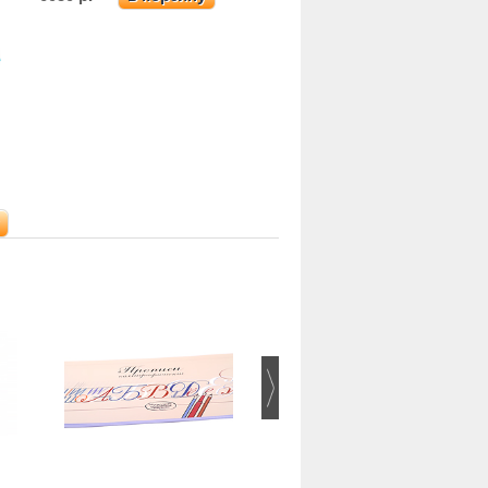
TWSBI ECO T Eggplant F