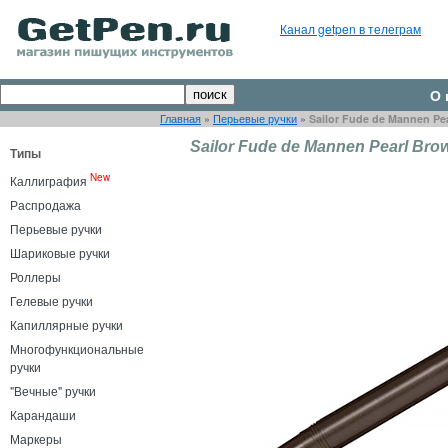
Канал getpen в телеграм
О 
Главная
»
Перьевые ручки
»
Sailor Fude de Mannen Pea
Sailor Fude de Mannen Pearl Brow
Типы
New
Каллиграфия
Распродажа
Перьевые ручки
Шариковые ручки
Роллеры
Гелевые ручки
Капиллярные ручки
Многофункциональные
ручки
"Вечные" ручки
Карандаши
Маркеры