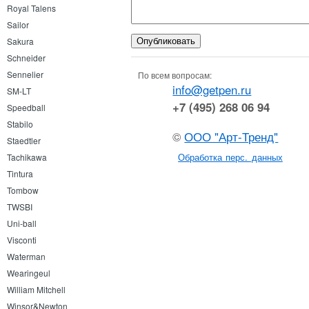
Royal Talens
Sailor
Sakura
Schneider
Sennelier
По всем вопросам:
info@getpen.ru
SM-LT
+7 (495) 268 06 94
Speedball
Stabilo
©
ООО "Арт-Тренд"
Staedtler
Обработка перс. данных
Tachikawa
Tintura
Tombow
TWSBI
Uni-ball
Visconti
Waterman
Wearingeul
William Mitchell
Winsor&Newton