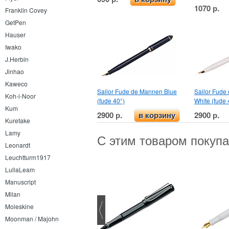
1070 р.
Franklin Covey
GetPen
Hauser
Iwako
J.Herbin
Jinhao
Kaweco
Sailor Fude de Mannen Blue
Sailor Fude
Koh-i-Noor
(fude 40°)
White (fude 
Kum
2900 р.
2900 р.
в корзину
Kuretake
Lamy
С этим товаром покуп
Leonardt
Leuchtturm1917
LullaLeam
Manuscript
Milan
Moleskine
Moonman / Majohn