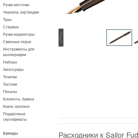
Ручки-кисточки
Чернила, картриджи
Тушь
Стержни
Ручки-корректоры
Сменные перья
Инструменты для
каллиграфии
Наборы
Аксессуары
Точилки
Ластики
Пеналы
Блокноты, бумага
Книги, прописи
Подарочные
сертификаты
Расходники к Sailor Fu
Бренды