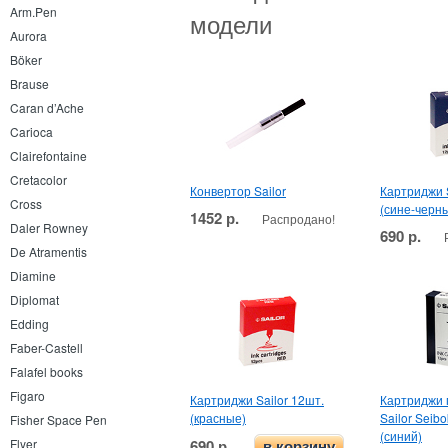
Arm.Pen
модели
Aurora
Böker
Brause
Caran d’Ache
Carioca
Clairefontaine
Cretacolor
Конвертор Sailor
Картриджи S
Cross
(сине-черн
1452 р.
Распродано!
Daler Rowney
690 р.
De Atramentis
Diamine
Diplomat
Edding
Faber-Castell
Falafel books
Figaro
Картриджи Sailor 12шт.
Картриджи 
(красные)
Sailor Seib
Fisher Space Pen
(синий)
690 р.
Flyer
в корзину