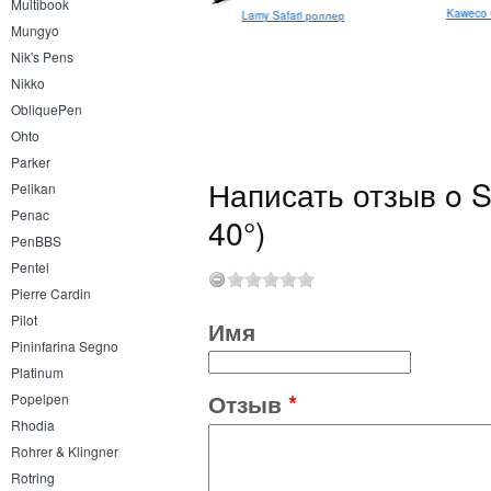
Multibook
Kaweco C
Lamy Safari роллер
Сменное перо Diplomat
Mungyo
Excellence A2 F
Nik's Pens
Nikko
ObliquePen
Ohto
Parker
Написать отзыв o S
Pelikan
Penac
40°)
PenBBS
Pentel
Pierre Cardin
Pilot
Имя
Pininfarina Segno
Platinum
Отзыв
*
Popelpen
Rhodia
Rohrer & Klingner
Rotring