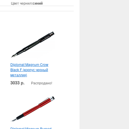
Цвет чернил:
синий
Diplomat Magnum Crow
Black F (корпус черный
металлик)
3033 р.
Распродано!
Diplomat Magnum Burned