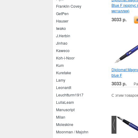
Blue F (корпус
Franklin Covey
металлик)
GetPen
3033 р.
Hauser
Iwako
J.Herbin
Jinhao
Kaweco
Koh-i-Noor
Kum
Diplomat Magn
Kuretake
blue F
Lamy
3033 р.
Ра
Leonardt
Leuchtturm1917
С этим товаро
LullaLeam
Manuscript
Milan
Moleskine
Moonman / Majohn