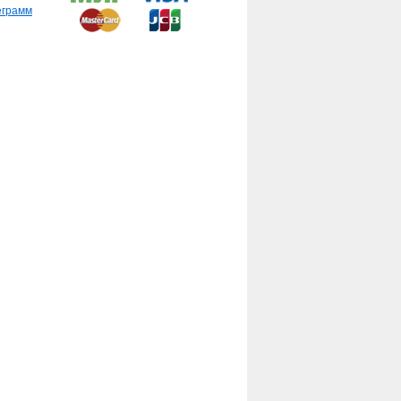
еграмм