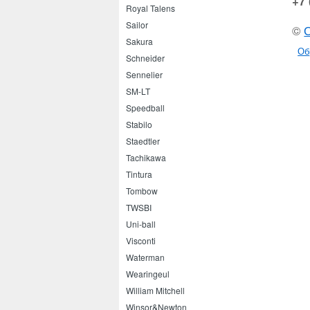
+7 
Royal Talens
Sailor
©
Sakura
Об
Schneider
Sennelier
SM-LT
Speedball
Stabilo
Staedtler
Tachikawa
Tintura
Tombow
TWSBI
Uni-ball
Visconti
Waterman
Wearingeul
William Mitchell
Winsor&Newton