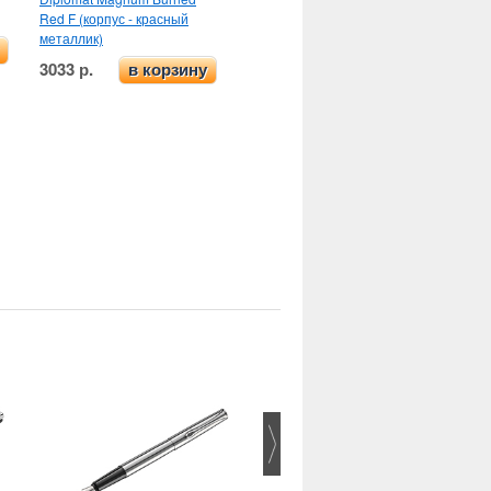
Red F (корпус - красный
металлик)
3033 р.
в корзину