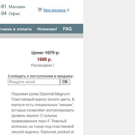
9-81
Магазин
Моя корзина:
0
6-94
Офис
тавка и оплата
Новинки!
FAQ
Цена: 1875 р.
1688 р.
Распродано !
Сообщить о поступлении в продажу:
Перьевая ручка Diplomat Magnum.
Пластиковый корпус белого цвета. В
корпусе есть специальные “окошки”,
которые позволяют контролировать
уровень чернил. Стальное
гравированное перо F. Тяжелый
колпачок, на торце под пластиковой
линзой надпись “Diplomat, product of