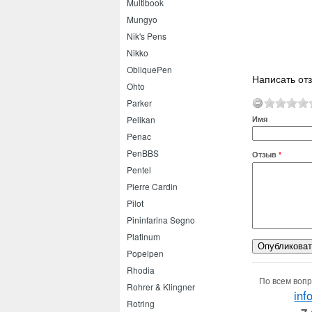
Multibook
Mungyo
Nik's Pens
Nikko
ObliquePen
Написать от
Ohto
Parker
Имя
Pelikan
Penac
PenBBS
Отзыв
*
Pentel
Pierre Cardin
Pilot
Pininfarina Segno
Platinum
Popelpen
Rhodia
По всем вопр
Rohrer & Klingner
inf
Rotring