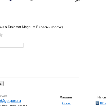
зыв o Diplomat Magnum F (белый корпус)
осам:
Магазин
На с
o@getpen.ru
О нас
ВКо