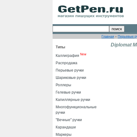
Главная
»
Перьевые р
Diplomat 
Типы
New
Каллиграфия
Распродажа
Перьевые ручки
Шариковые ручки
Роллеры
Гелевые ручки
Капиллярные ручки
Многофункциональные
ручки
"Вечные" ручки
Карандаши
Маркеры