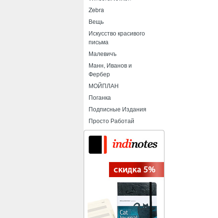
Zebra
Вещь
Искусство красивого
письма
Малевичъ
Манн, Иванов и
Фербер
МОЙПЛАН
Поганка
Подписные Издания
Просто Работай