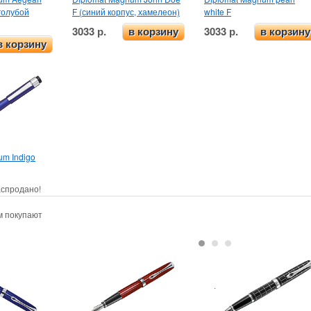
 голубой
F (синий корпус, хамелеон)
white F
3033 р.
3033 р.
в корзину
в корзину
в корзину
um Indigo
спродано!
м покупают