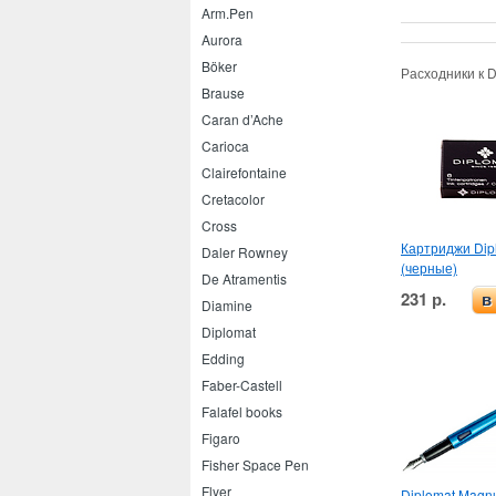
Arm.Pen
Aurora
Böker
Расходники к 
Brause
Caran d’Ache
Carioca
Clairefontaine
Cretacolor
Cross
Картриджи Dip
Daler Rowney
(черные)
De Atramentis
231 р.
в
Diamine
Diplomat
Edding
Faber-Castell
Falafel books
Figaro
Fisher Space Pen
Flyer
Diplomat Mag