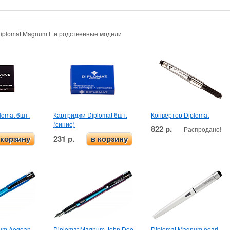
Diplomat Magnum F и родственные модели
lomat 6шт.
Картриджи Diplomat 6шт.
Конвертор Diplomat
(синие)
822 р.
Распродано!
231 р.
 корзину
в корзину
num Aegean
Diplomat Magnum John Doe
Diplomat Magnum pearl