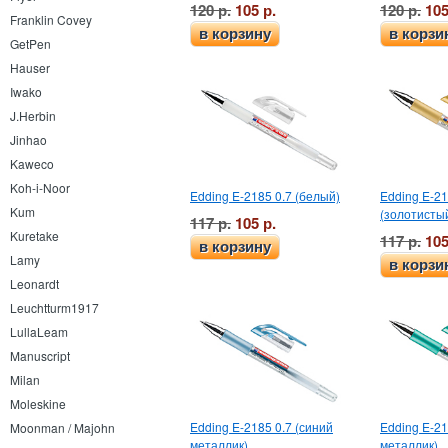
120 р.
105 р.
120 р.
105
Franklin Covey
в корзину
в корзи
GetPen
Hauser
Iwako
J.Herbin
Jinhao
Kaweco
Koh-i-Noor
Edding E-2185 0.7 (белый)
Edding E-21
Kum
(золотисты
117 р.
105 р.
Kuretake
117 р.
105
в корзину
Lamy
в корзи
Leonardt
Leuchtturm1917
LullaLeam
Manuscript
Milan
Moleskine
Edding E-2185 0.7 (синий
Edding E-21
Moonman / Majohn
металлик)
металлик)