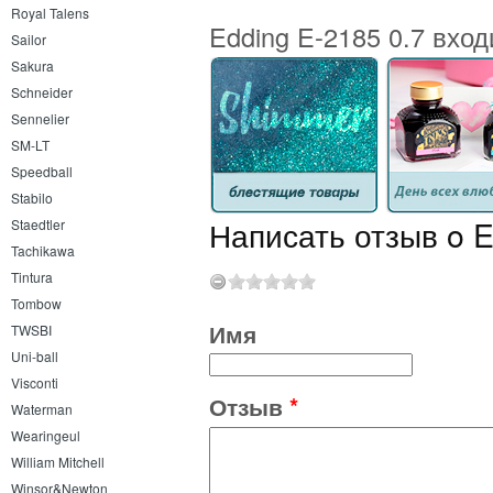
Royal Talens
Edding E-2185 0.7 вход
Sailor
Sakura
Schneider
Sennelier
SM-LT
Speedball
Stabilo
Написать отзыв o E
Staedtler
Tachikawa
Tintura
Tombow
Имя
TWSBI
Uni-ball
Visconti
Отзыв
*
Waterman
Wearingeul
William Mitchell
Winsor&Newton