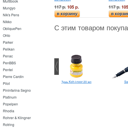
Multibook
117 р.
105 р.
117 р.
105
Mungyo
в корзину
в корзи
Nik's Pens
Nikko
С этим товаром покуп
ObliquePen
Ohto
Parker
Pelikan
Penac
PenBBS
Pentel
Pierre Cardin
Блок сменный Multibook А6
Тушь Koh-i-noor 20 мл
Sa
Pilot
Pininfarina Segno
Platinum
Popelpen
Rhodia
Rohrer & Klingner
Rotring