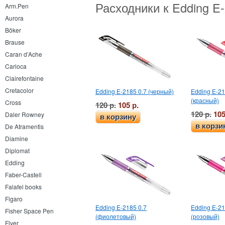
Расходники к Edding E
Arm.Pen
Aurora
Böker
Brause
Caran d’Ache
Carioca
Clairefontaine
Cretacolor
Edding E-2185 0.7 (черный)
Edding E-21
(красный)
Cross
120 р.
105 р.
120 р.
105
Daler Rowney
в корзину
в корзи
De Atramentis
Diamine
Diplomat
Edding
Faber-Castell
Falafel books
Figaro
Edding E-2185 0.7
Edding E-21
Fisher Space Pen
(фиолетовый)
(розовый)
Flyer