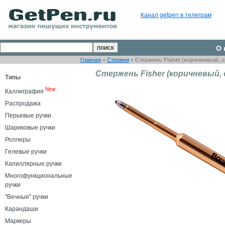
Канал getpen в телеграм
О 
Главная
»
Стержни
»
Стержень Fisher (коричневый, 
Стержень Fisher (коричневый, 
Типы
New
Каллиграфия
Распродажа
Перьевые ручки
Шариковые ручки
Роллеры
Гелевые ручки
Капиллярные ручки
Многофункциональные
ручки
"Вечные" ручки
Карандаши
Маркеры