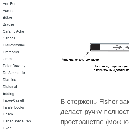
Arm.Pen
Aurora
Böker
Brause
Caran d’Ache
Carioca
Clairefontaine
Cretacolor
Cross
Daler Rowney
De Atramentis
Diamine
Diplomat
Edding
В стержень Fisher за
Faber-Castell
Falafel books
делает ручку полнос
Figaro
пространстве (можно
Fisher Space Pen
Flyer