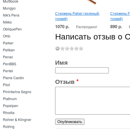
Multibook
Mungyo
Стержень Fisher (зеленый,
Стержень Fi
Nik's Pens
тонкий)
тонкий)
Nikko
1070 р.
890 р.
Распродано!
ObliquePen
Написать отзыв o С
Ohto
Parker
Pelikan
Penac
Имя
PenBBS
Pentel
Pierre Cardin
Отзыв
*
Pilot
Pininfarina Segno
Platinum
Popelpen
Rhodia
Rohrer & Klingner
Rotring