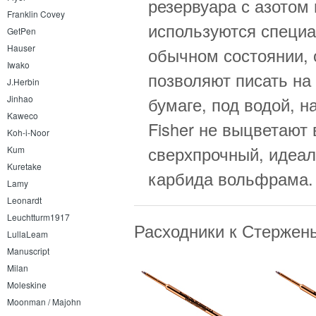
резервуара с азотом
Franklin Covey
используются специа
GetPen
Hauser
обычном состоянии, 
Iwako
позволяют писать на
J.Herbin
Jinhao
бумаге, под водой, 
Kaweco
Fisher не выцветают 
Koh-i-Noor
сверхпрочный, идеал
Kum
Kuretake
карбида вольфрама.
Lamy
Leonardt
Leuchtturm1917
Расходники к Стержень
LullaLeam
Manuscript
Milan
Moleskine
Moonman / Majohn