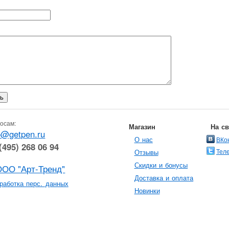
осам:
Магазин
На с
o@getpen.ru
О нас
ВКо
(495) 268 06 94
Тел
Отзывы
Скидки и бонусы
ООО "Арт-Тренд"
Доставка и оплата
работка перс. данных
Новинки