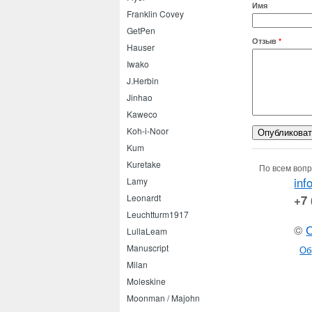
Имя
Franklin Covey
GetPen
Отзыв
*
Hauser
Iwako
J.Herbin
Jinhao
Kaweco
Koh-i-Noor
Kum
Kuretake
По всем вопр
inf
Lamy
+7 
Leonardt
Leuchtturm1917
©
LullaLeam
Manuscript
Об
Milan
Moleskine
Moonman / Majohn