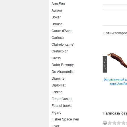
Arm.Pen
Aurora
Böker
Brause
Caran d’Ache
С этим товаро
Carioca
Clairefontaine
Cretacolor
Cross
Daler Rowney
De Atramentis
Diamine
Lamy Safari карандаш 0.5
Эргономичный д
пера Arm.Pe
Diplomat
Edding
Faber-Castell
Falafel books
Figaro
Написать отз
Fisher Space Pen
Flyer