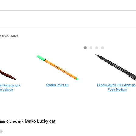
м покупают
Faber-Castell PITT Artist p
ержатель для
Stabilo Point 88
Fude Medium
n oblique
ыв o Ластик Iwako Lucky cat