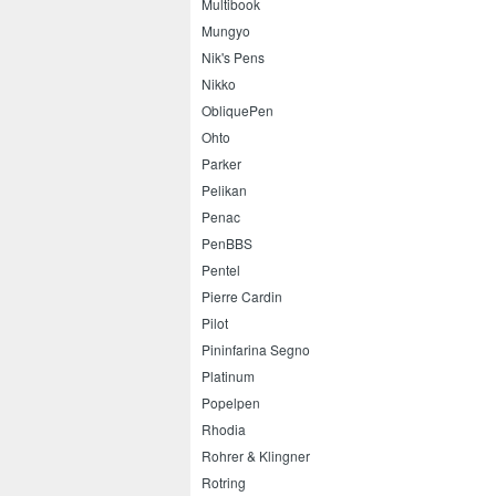
Multibook
Mungyo
Nik's Pens
Nikko
ObliquePen
Ohto
Parker
Pelikan
Penac
PenBBS
Pentel
Pierre Cardin
Pilot
Pininfarina Segno
Platinum
Popelpen
Rhodia
Rohrer & Klingner
Rotring