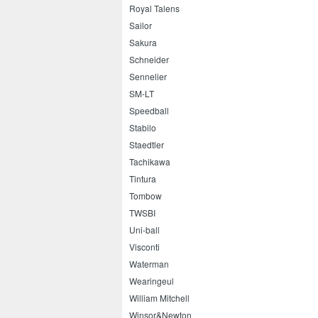
Royal Talens
Sailor
Sakura
Schneider
Sennelier
SM-LT
Speedball
Stabilo
Staedtler
Tachikawa
Tintura
Tombow
TWSBI
Uni-ball
Visconti
Waterman
Wearingeul
William Mitchell
Winsor&Newton