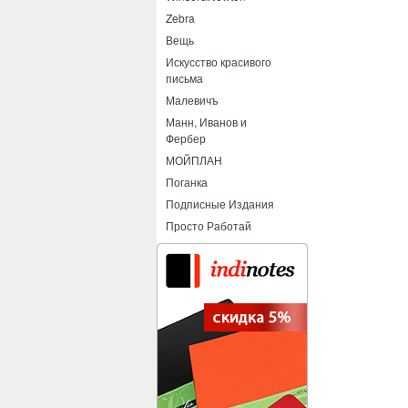
Zebra
Вещь
Искусство красивого
письма
Малевичъ
Манн, Иванов и
Фербер
МОЙПЛАН
Поганка
Подписные Издания
Просто Работай