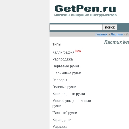
Главная
»
Ластики
»
Л
Ластик Iwa
Типы
New
Каллиграфия
Распродажа
Перьевые ручки
Шариковые ручки
Роллеры
Гелевые ручки
Капиллярные ручки
Многофункциональные
ручки
"Вечные" ручки
Карандаши
Маркеры