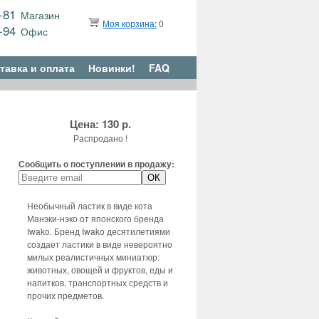
9-81
Магазин
Моя корзина:
0
6-94
Офис
тавка и оплата
Новинки!
FAQ
Цена: 130 р.
Распродано !
Сообщить о поступлении в продажу:
Необычный ластик в виде кота
Манэки-нэко от японского бренда
Iwako. Бренд Iwako десятилетиями
создает ластики в виде невероятно
милых реалистичных миниатюр:
животных, овощей и фруктов, еды и
напитков, транспортных средств и
прочих предметов.