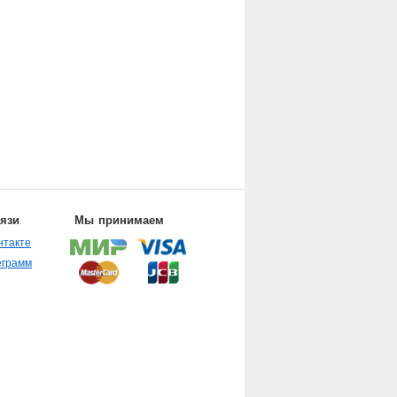
вязи
Мы принимаем
нтакте
еграмм