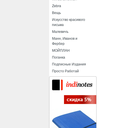
Zebra
Вещь
Искусство красивого
письма
Малевичъ
Манн, Иванов и
Фербер
МОЙПЛАН
Поганка
Подписные Издания
Просто Работай