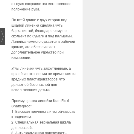
от нуля сохраняется естественное
положение руки.
По всей длине с двух сторон под
шкалой линейка сделана чуть
бархатистой, благодаря чему не
скользит по бумаге и под пальцами.
Линейка немного сужается к рабочей
кромке, что обеспечивает
дополнительное удобство при
измерении.
Углы линейки чуть закруглённые, а
при её изготовлении не применяется
вредных пластификаторов, что
делает её безопасной для
использования детьми.
Преимущества линейки Kum Flexi
Shatterproof:
1. Высокая прочность и устойчивость
к падениям.
2. Специальная зеркальная шкала
для левшей.
3. Антискользящая поверхность.