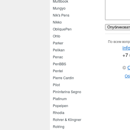
Multibook
Mungyo
Nik's Pens
Nikko
ObliquePen
Ohto
По всем вопр
Parker
inf
Pelikan
+7 
Penac
PenBBS
©
Pentel
Об
Pierre Cardin
Pilot
Pininfarina Segno
Platinum
Popelpen
Rhodia
Rohrer & Klingner
Rotring