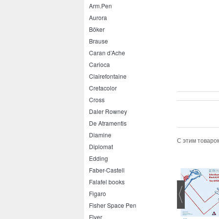
Arm.Pen
Aurora
Böker
Brause
Caran d’Ache
Carioca
Clairefontaine
Cretacolor
Cross
Daler Rowney
De Atramentis
Diamine
С этим товаро
Diplomat
Edding
Faber-Castell
Falafel books
Figaro
Fisher Space Pen
Flyer