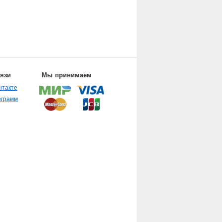
вязи
Мы принимаем
нтакте
еграмм