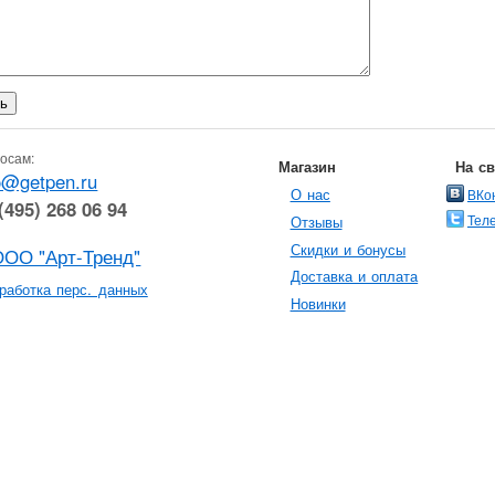
осам:
Магазин
На с
o@getpen.ru
О нас
ВКо
(495) 268 06 94
Тел
Отзывы
Скидки и бонусы
ООО "Арт-Тренд"
Доставка и оплата
работка перс. данных
Новинки