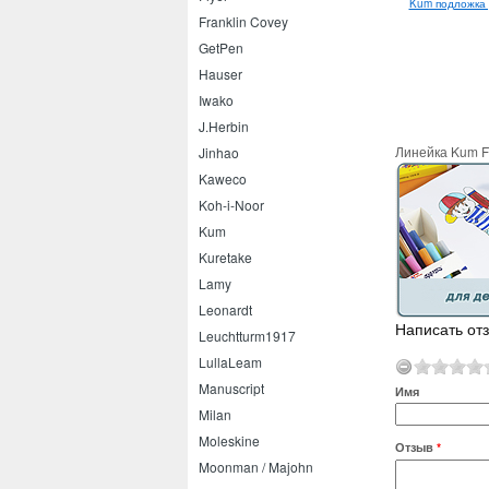
Pentel Illumina flex
Kum подложка 
Pilot Super Grip 0.7
текстовыделитель
Franklin Covey
GetPen
Hauser
Iwako
J.Herbin
Линейка Kum Fl
Jinhao
Kaweco
Koh-i-Noor
Kum
Kuretake
Lamy
Leonardt
Написать отз
Leuchtturm1917
LullaLeam
Manuscript
Имя
Milan
Moleskine
Отзыв
*
Moonman / Majohn