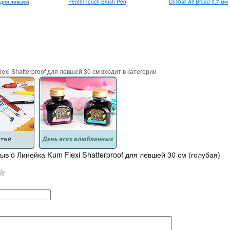
для левшей
Pentel Touch Brush Pen
Uni-ball Air Broad 0.7 мм
exi Shatterproof для левшей 30 см входит в категории
ыв o Линейка Kum Flexi Shatterproof для левшей 30 см (голубая)