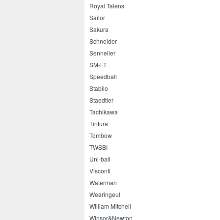
Royal Talens
Sailor
Sakura
Schneider
Sennelier
SM-LT
Speedball
Stabilo
Staedtler
Tachikawa
Tintura
Tombow
TWSBI
Uni-ball
Visconti
Waterman
Wearingeul
William Mitchell
Winsor&Newton