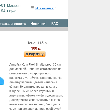
9-81
Магазин
Моя корзина:
0
6-94
Офис
тавка и оплата
Новинки!
FAQ
Цена: 115 р.
100 р.
в корзину
Линейка Kum Flexi Shatterproof 30 см
для левшей. Линейка изготовлена из
качественного ударопрочного
пластика и устойчива к падениям. На
линейку чёрным цветом нанесена
чёткая 30-сантиметровая шкала с
выделенными более крупным и
жирным шрифтом нулём и десятками.
Для удобства использования шкала
нанесена справа налево, благодаря
чему при ведении линии левой рукой