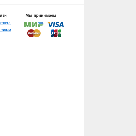
вязи
Мы принимаем
нтакте
еграмм