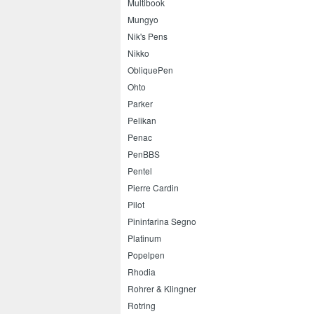
Multibook
Mungyo
Nik's Pens
Nikko
ObliquePen
Ohto
Parker
Pelikan
Penac
PenBBS
Pentel
Pierre Cardin
Pilot
Pininfarina Segno
Platinum
Popelpen
Rhodia
Rohrer & Klingner
Rotring