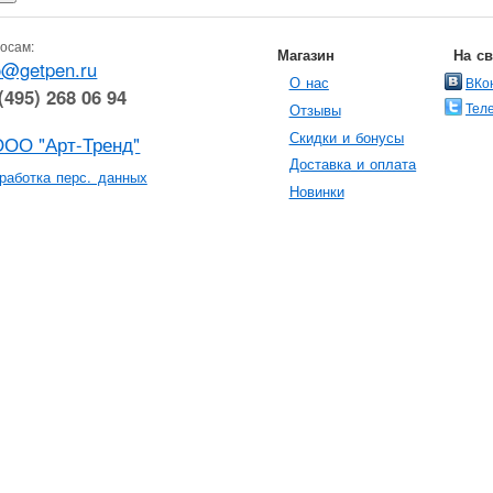
осам:
Магазин
На с
o@getpen.ru
О нас
ВКо
(495) 268 06 94
Тел
Отзывы
Скидки и бонусы
ООО "Арт-Тренд"
Доставка и оплата
работка перс. данных
Новинки