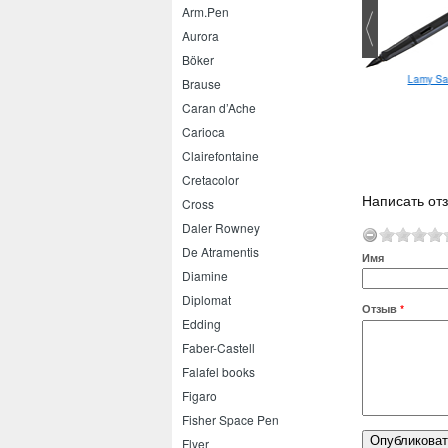
Arm.Pen
Aurora
Böker
Lamy Safari роллер
Lamy Saf
Lamy Lx EF
Brause
Caran d’Ache
Carioca
Clairefontaine
Cretacolor
Написать отз
Cross
Daler Rowney
De Atramentis
Имя
Diamine
Diplomat
Отзыв
*
Edding
Faber-Castell
Falafel books
Figaro
Fisher Space Pen
Flyer