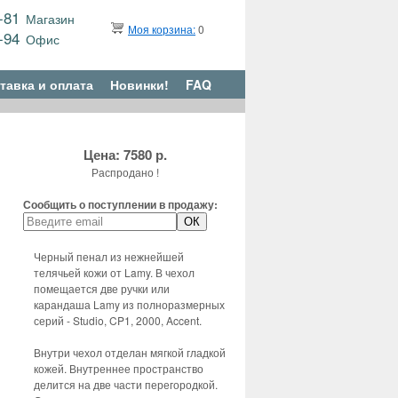
9-81
Магазин
Моя корзина:
0
6-94
Офис
тавка и оплата
Новинки!
FAQ
Цена: 7580 р.
Распродано !
Сообщить о поступлении в продажу:
Черный пенал из нежнейшей
телячьей кожи от Lamy. В чехол
помещается две ручки или
карандаша Lamy из полноразмерных
серий - Studio, CP1, 2000, Accent.
Внутри чехол отделан мягкой гладкой
кожей. Внутреннее пространство
делится на две части перегородкой.