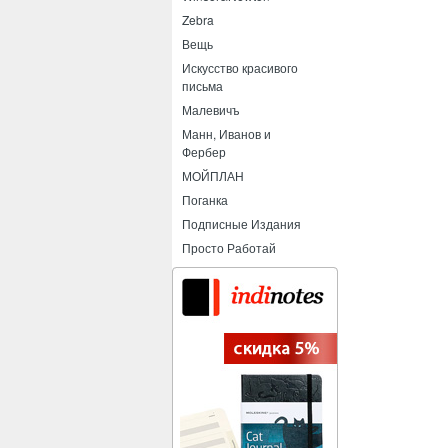
Zebra
Вещь
Искусство красивого
письма
Малевичъ
Манн, Иванов и
Фербер
МОЙПЛАН
Поганка
Подписные Издания
Просто Работай