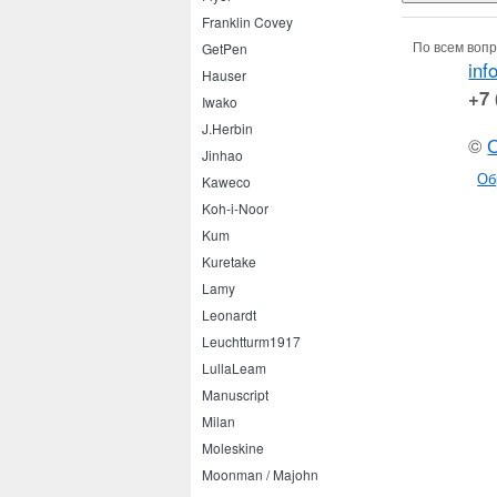
Franklin Covey
По всем вопр
GetPen
inf
Hauser
+7 
Iwako
J.Herbin
©
Jinhao
Об
Kaweco
Koh-i-Noor
Kum
Kuretake
Lamy
Leonardt
Leuchtturm1917
LullaLeam
Manuscript
Milan
Moleskine
Moonman / Majohn