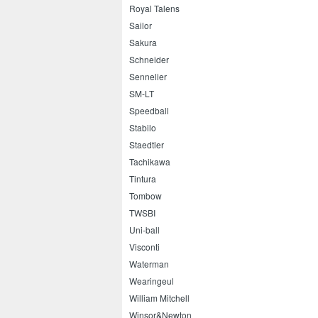
Royal Talens
Sailor
Sakura
Schneider
Sennelier
SM-LT
Speedball
Stabilo
Staedtler
Tachikawa
Tintura
Tombow
TWSBI
Uni-ball
Visconti
Waterman
Wearingeul
William Mitchell
Winsor&Newton