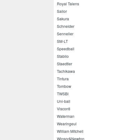
Royal Talens
Sailor
Sakura
Schneider
Sennelier
SM-LT
Speedball
Stabilo
Staedtler
Tachikawa
Tintura
Tombow
TWSBI
Uni-ball
Visconti
Waterman
Wearingeul
William Mitchell
Winsor&Newton