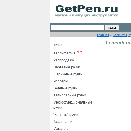
Главная
»
Блокноты, б
Leuchtturm
Типы
New
Каллиграфия
Распродажа
Перьевые ручки
Шариковые ручки
Роллеры
Гелевые ручки
Капиллярные ручки
Многофункциональные
ручки
"Вечные" ручки
Карандаши
Маркеры