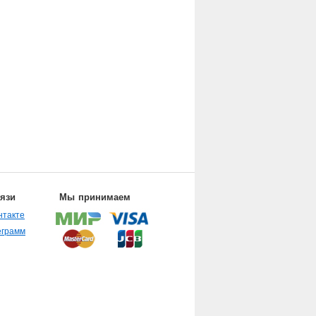
вязи
Мы принимаем
нтакте
еграмм