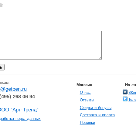
осам:
Магазин
На с
o@getpen.ru
О нас
ВКо
(495) 268 06 94
Тел
Отзывы
Скидки и бонусы
ООО "Арт-Тренд"
Доставка и оплата
работка перс. данных
Новинки