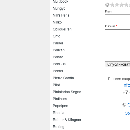
Multibook
Mungyo
Имя
Nik's Pens
Nikko
Отзыв
*
ObliquePen
Ohto
Parker
Pelikan
Penac
PenBBS
Pentel
Pierre Cardin
По всем вопр
inf
Pilot
+7 
Pininfarina Segno
Platinum
©
Popelpen
Rhodia
Об
Rohrer & Klingner
Rotring