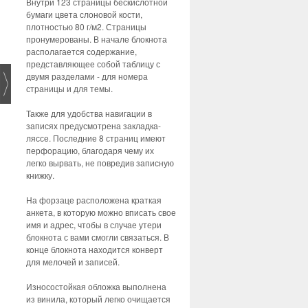
Внутри 123 страницы бескислотной
бумаги цвета слоновой кости,
плотностью 80 г/м2. Страницы
пронумерованы. В начале блокнота
располагается содержание,
представляющее собой таблицу с
двумя разделами - для номера
страницы и для темы.
Также для удобства навигации в
записях предусмотрена закладка-
ляссе. Последние 8 страниц имеют
перфорацию, благодаря чему их
легко вырвать, не повредив записную
книжку.
На форзаце расположена краткая
анкета, в которую можно вписать свое
имя и адрес, чтобы в случае утери
блокнота с вами смогли связаться. В
конце блокнота находится конверт
для мелочей и записей.
Износостойкая обложка выполнена
из винила, который легко очищается