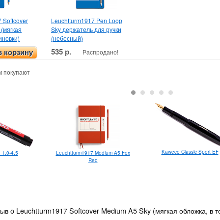
 Softcover
Leuchtturm1917 Pen Loop
 (мягкая
Sky держатель для ручки
иновки)
(небесный)
535 р.
Распродано!
в корзину
м покупают
Kaweco Classic Sport EF
0 1.0-4.5
Leuchtturm1917 Medium A5 Fox
Red
ыв o Leuchtturm1917 Softcover Medium A5 Sky (мягкая обложка, в т