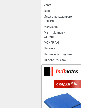
Zebra
Вещь
Искусство красивого
письма
Малевичъ
Манн, Иванов и
Фербер
МОЙПЛАН
Поганка
Подписные Издания
Просто Работай