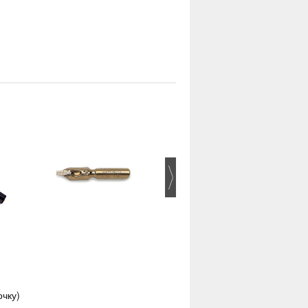
Sakura Pigma Micron 005
очку)