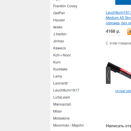
Franklin Covey
Leuchtturm1917
GetPen
Medium A5 Sky
Hauser
обложка, без л
Iwako
4168 р.
J.Herbin
Jinhao
С этим товаро
Kaweco
Koh-i-Noor
Kum
Kuretake
Lamy
Leonardt
Leuchtturm1917
tturm1917 Medium A5 Fox
Leuchtturm1917 Classic A5
Uni-ball 38
Red
Pacific Green
LullaLeam
Manuscript
Milan
Moleskine
Написать отз
Moonman / Majohn