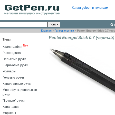
Канал getpen в телеграм
О 
Главная
»
Гелевые ручки
»
Pentel Energel Stick 0.7 (ч
Pentel Energel Stick 0.7 (черный)
Типы
New
Каллиграфия
Распродажа
Перьевые ручки
Шариковые ручки
Роллеры
Гелевые ручки
Капиллярные ручки
Многофункциональные
ручки
"Вечные" ручки
Карандаши
Маркеры