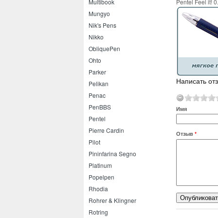
Pentel Feel it!
Multibook
Mungyo
Nik's Pens
Nikko
ObliquePen
Ohto
Parker
Написать отз
Pelikan
Penac
PenBBS
Имя
Pentel
Pierre Cardin
Отзыв
*
Pilot
Pininfarina Segno
Platinum
Popelpen
Rhodia
Rohrer & Klingner
Rotring