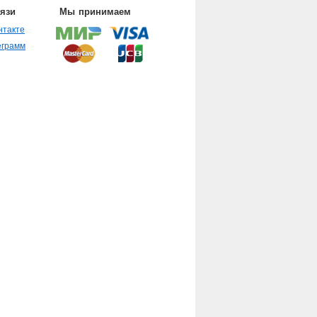
вязи
Мы принимаем
нтакте
еграмм