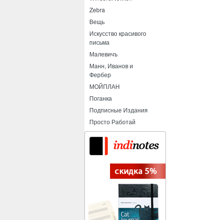
Zebra
Вещь
Искусство красивого
письма
Малевичъ
Манн, Иванов и
Фербер
МОЙПЛАН
Поганка
Подписные Издания
Просто Работай