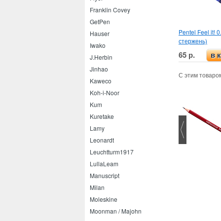
Franklin Covey
GetPen
Pentel Feel it! 
Hauser
стержень)
Iwako
65 р.
в 
J.Herbin
Jinhao
С этим товаро
Kaweco
Koh-i-Noor
Kum
Kuretake
Lamy
Leonardt
Leuchtturm1917
Lamy Safari шариковая
LullaLeam
Manuscript
Milan
Moleskine
Moonman / Majohn