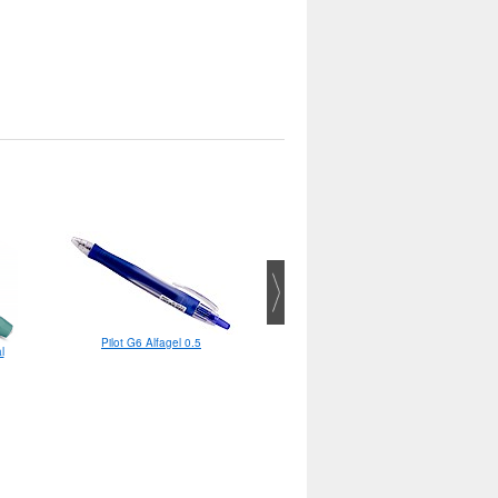
Pilot G6 Alfagel 0.5
l
Staedtler Triplus Fineliner 0.3