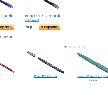
0.7 (синий
Pentel Feel it! 0.7 (черный
стержень)
70 р.
корзину
в корзину
м покупают
Pentel Pointliner 1.0
Kaweco Perkeo Breezy Tea
роллер