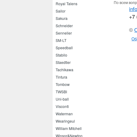
По всем вопр
Royal Talens
inf
Sailor
+7 
Sakura
Schneider
©
Sennelier
Об
SM-LT
Speedball
Stabilo
Staedtler
Tachikawa
Tintura
Tombow
TWSBI
Uni-ball
Visconti
Waterman
Wearingeul
William Mitchell
Winsor&Newton