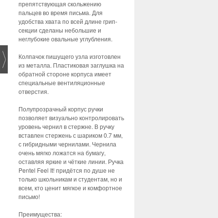
препятствующая скольжению
пальцев во время письма. Для
удобства хвата по всей длине грип-
секции сделаны небольшие и
неглубокие овальные углубления.
Колпачок пишущего узла изготовлен
из металла. Пластиковая заглушка на
обратной стороне корпуса имеет
специальные вентиляционные
отверстия.
Полупрозрачный корпус ручки
позволяет визуально контролировать
уровень чернил в стержне. В ручку
вставлен стержень с шариком 0.7 мм,
с гибридными чернилами. Чернила
очень мягко ложатся на бумагу,
оставляя яркие и чёткие линии. Ручка
Pentel Feel It! придётся по душе не
только школьникам и студентам, но и
всем, кто ценит мягкое и комфортное
письмо!
Преимущества: