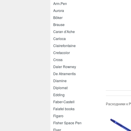
Arm.Pen
Aurora
Böker
Brause
Caran d’Ache
Carioca
Clairefontaine
Cretacolor
Cross
Daler Rowney
De Atramentis
Diamine
Diplomat
Edding
Faber-Castell
Расходники к P
Falafel books
Figaro
Fisher Space Pen
Flyer