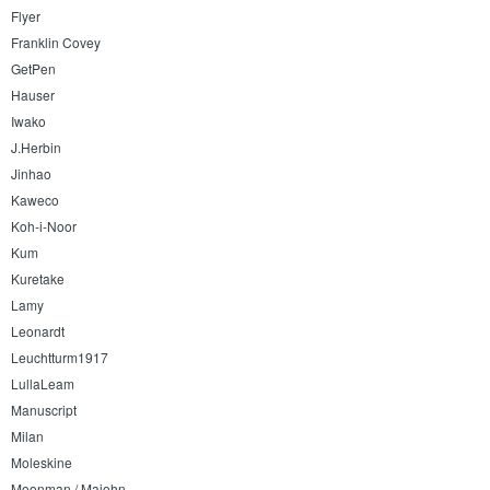
Flyer
Franklin Covey
GetPen
Hauser
Iwako
J.Herbin
Jinhao
Kaweco
Koh-i-Noor
Kum
Kuretake
Lamy
Leonardt
Leuchtturm1917
LullaLeam
Manuscript
Milan
Moleskine
Moonman / Majohn