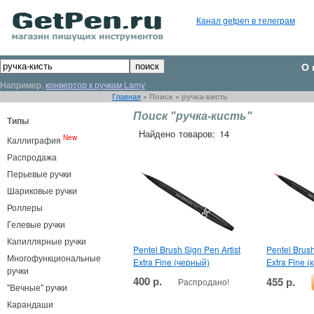
Канал getpen в телеграм
О 
Например,
конвертор к ручкам Lamy
Главная
»
Поиск
»
ручка-кисть
Поиск "ручка-кисть"
Типы
Найдено товаров: 14
New
Каллиграфия
Распродажа
Перьевые ручки
Шариковые ручки
Роллеры
Гелевые ручки
Капиллярные ручки
Pentel Brush Sign Pen Artist
Pentel Brush
Многофункциональные
Extra Fine (черный)
Extra Fine 
ручки
400 р.
455 р.
Распродано!
"Вечные" ручки
Карандаши