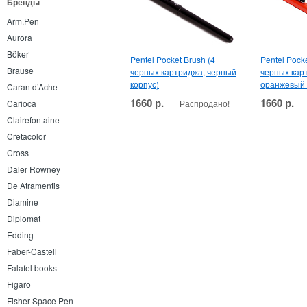
Бренды
Arm.Pen
Aurora
Böker
Pentel Pocket Brush (4
Pentel Pocke
Brause
черных картриджа, черный
черных кар
корпус)
оранжевый 
Caran d’Ache
1660 р.
1660 р.
Распродано!
Carioca
Clairefontaine
Cretacolor
Cross
Daler Rowney
De Atramentis
Diamine
Diplomat
Edding
Faber-Castell
Falafel books
Figaro
Fisher Space Pen