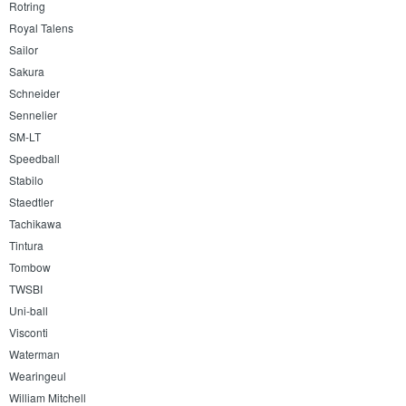
Rotring
Royal Talens
Sailor
Sakura
Schneider
Sennelier
SM-LT
Speedball
Stabilo
Staedtler
Tachikawa
Tintura
Tombow
TWSBI
Uni-ball
Visconti
Waterman
Wearingeul
William Mitchell