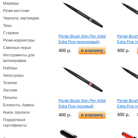
Маркеры
Ручки-кисточки
Чернила, картриджи
Тушь
Стержни
Pentel Brush Sign Pen Artist
Pentel Brush
Ручки-корректоры
Extra Fine (коричневый)
Extra Fine 
Сменные перья
400 р.
400 р.
в корзину
Инструменты для
каллиграфии
Наборы
Аксессуары
Точилки
Ластики
Пеналы
Pentel Brush Sign Pen Artist
Pentel Brush
Блокноты, бумага
Extra Fine (розовый)
Extra Fine (
Книги, прописи
400 р.
400 р.
в корзину
Подарочные
сертификаты