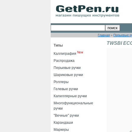
Главная
»
Перьевые р
TWSBI ECO
Типы
New
Каллиграфия
Распродажа
Перьевые ручки
Шариковые ручки
Роллеры
Гелевые ручки
Капиллярные ручки
Многофункциональные
ручки
"Вечные" ручки
Карандаши
Маркеры