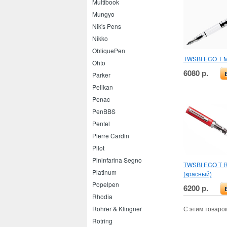
Multibook
Mungyo
Nik's Pens
Nikko
ObliquePen
TWSBI ECO T Mi
Ohto
6080 р.
Parker
Pelikan
Penac
PenBBS
Pentel
Pierre Cardin
Pilot
Pininfarina Segno
TWSBI ECO T R
Platinum
(красный)
Popelpen
6200 р.
Rhodia
Rohrer & Klingner
С этим товаро
Rotring