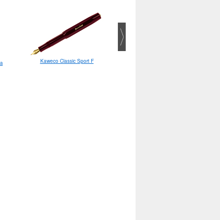
Kaweco Classic Sport F
ia
Lamy Safari Steel Black M