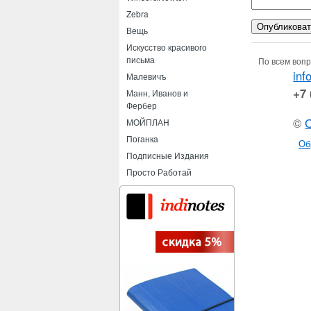
Zebra
Вещь
Искусство красивого
письма
По всем вопр
inf
Малевичъ
+7 
Манн, Иванов и
Фербер
©
МОЙПЛАН
Поганка
Об
Подписные Издания
Просто Работай