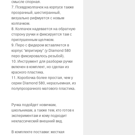
смысле спорная.
7. Псевдоколпачок на корпусе также
прозрачный, шестигранный,
визуально рифмуется с новым
колпачком.
8. Колпачок надевается на обратную
сторону ручки и фиксируется там с
приглушенным щелчком.
9. Перо с фидером вставляется в
корпус “впритирку” (у Diamond 580
перо фиксировалось резьбой).
10. Инструмент для разборки ручки
включен в комплект, но сделан из
красного пластика.
11. Коробочка более простая, чем у
серии Diamond 580, неразъемная, из
полупрозрачного матового пластика.
Ручка подойдет новичкам,
школьникам, а также тем, кто готов к
экспериментам и кому подходит
неклассический внешний вид.
В комплекте поставки: жесткая