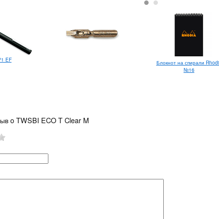
P1 EF
Блокнот на спирали Rhod
№16
зыв o TWSBI ECO T Clear M