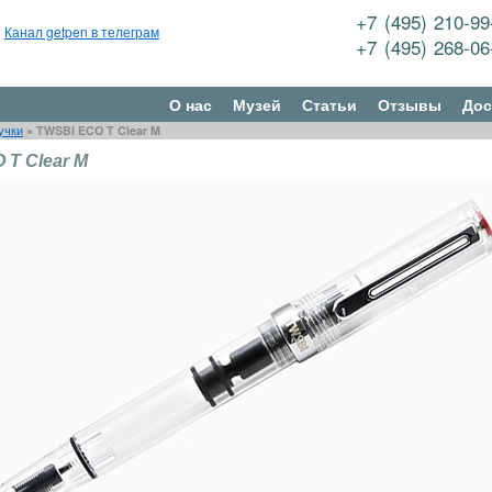
+7 (495) 210-9
Канал getpen в телеграм
+7 (495) 268-0
О нас
Музей
Статьи
Отзывы
Дос
учки
»
TWSBI ECO T Clear M
 T Clear M