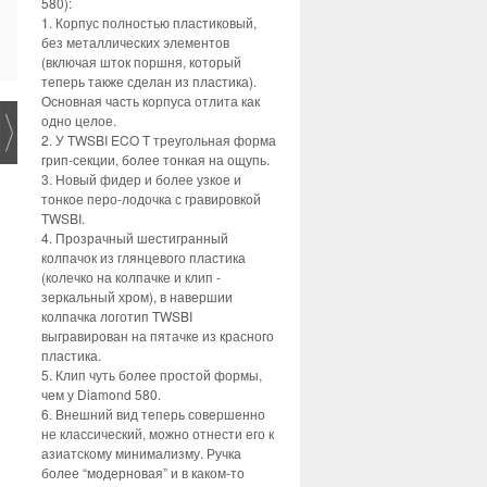
580):
1. Корпус полностью пластиковый,
без металлических элементов
(включая шток поршня, который
теперь также сделан из пластика).
Основная часть корпуса отлита как
одно целое.
2. У TWSBI ECO T треугольная форма
грип-секции, более тонкая на ощупь.
3. Новый фидер и более узкое и
тонкое перо-лодочка с гравировкой
TWSBI.
4. Прозрачный шестигранный
колпачок из глянцевого пластика
(колечко на колпачке и клип -
зеркальный хром), в навершии
колпачка логотип TWSBI
выгравирован на пятачке из красного
пластика.
5. Клип чуть более простой формы,
чем у Diamond 580.
6. Внешний вид теперь совершенно
не классический, можно отнести его к
азиатскому минимализму. Ручка
более “модерновая” и в каком-то