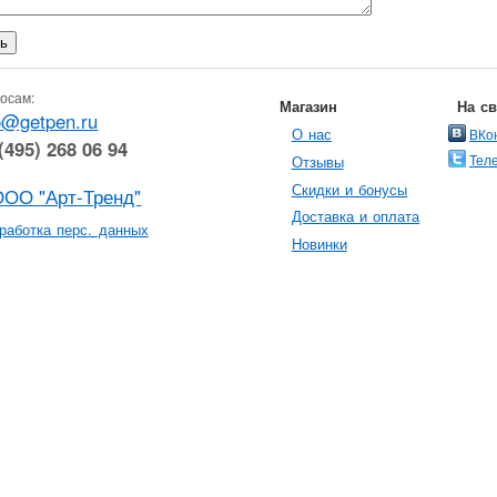
осам:
Магазин
На с
o@getpen.ru
О нас
ВКо
(495) 268 06 94
Тел
Отзывы
Скидки и бонусы
ООО "Арт-Тренд"
Доставка и оплата
работка перс. данных
Новинки