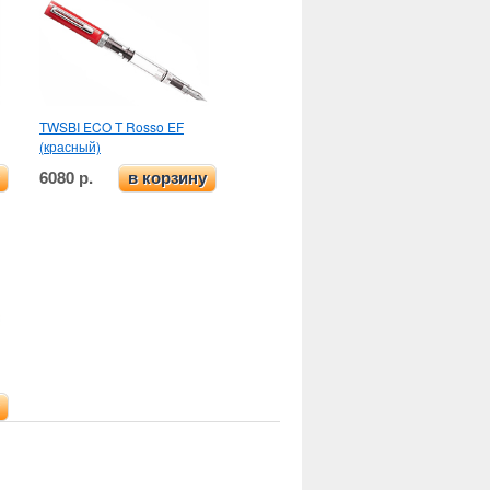
TWSBI ECO T Rosso EF
(красный)
6080 р.
в корзину