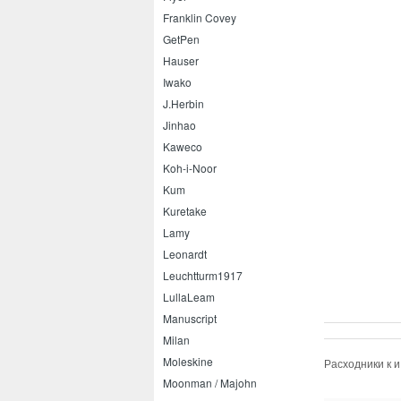
Franklin Covey
GetPen
Hauser
Iwako
J.Herbin
Jinhao
Kaweco
Koh-i-Noor
Kum
Kuretake
Lamy
Leonardt
Leuchtturm1917
LullaLeam
Manuscript
Milan
Moleskine
Расходники к 
Moonman / Majohn