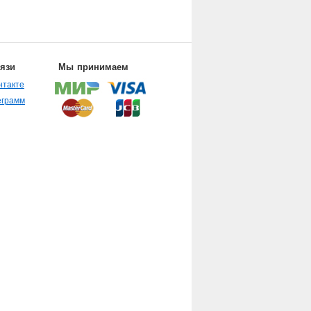
вязи
Мы принимаем
нтакте
еграмм