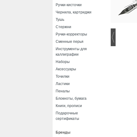
Ручки-кисточки
Чернила, картриджи
Тушь
Стержни
Ручки-корректоры
Сменные перья
Инструменты для
каллиграфии
Наборы
Аксессуары
Точилки
Ластики
Пеналы
Блокноты, бумага
Книги, прописи
Подарочные
сертификаты
Бренды