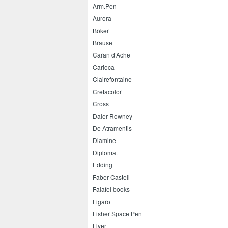
Arm.Pen
Aurora
Böker
Brause
Caran d’Ache
Carioca
Clairefontaine
Cretacolor
Cross
Daler Rowney
De Atramentis
Diamine
Diplomat
Edding
Faber-Castell
Falafel books
Figaro
Fisher Space Pen
Flyer