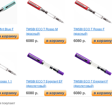
nt Blue F
TWSBI ECO T Rosso M
TWSBI ECO T Rosso F
(красный)
(красный)
в корзину
6080 р.
6080 р.
в корзину
в корзину
osso 1.1
TWSBI ECO T Eggplant EF
TWSBI ECO T Eggplant F
(фиолетовый)
(фиолетовый)
6080 р.
6080 р.
в корзину
в корзину
в корзину
м покупают