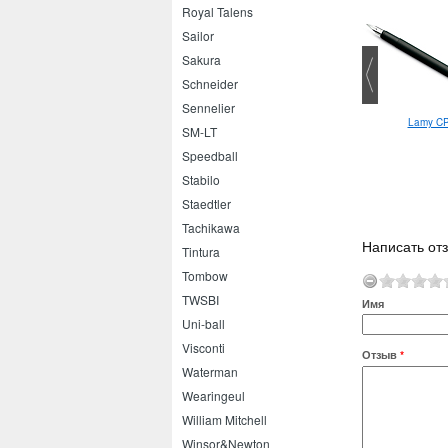
Royal Talens
Sailor
Sakura
Schneider
Sennelier
Lamy C
weco Classic Sport F
Lamy Safari Steel Black M
SM-LT
Speedball
Stabilo
Staedtler
Tachikawa
Написать от
Tintura
Tombow
TWSBI
Имя
Uni-ball
Visconti
Отзыв
*
Waterman
Wearingeul
William Mitchell
Winsor&Newton