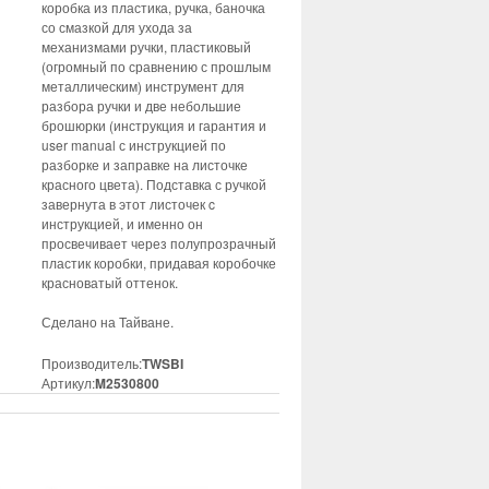
коробка из пластика, ручка, баночка
со смазкой для ухода за
механизмами ручки, пластиковый
(огромный по сравнению с прошлым
металлическим) инструмент для
разбора ручки и две небольшие
брошюрки (инструкция и гарантия и
user manual с инструкцией по
разборке и заправке на листочке
красного цвета). Подставка с ручкой
завернута в этот листочек c
инструкцией, и именно он
просвечивает через полупрозрачный
пластик коробки, придавая коробочке
красноватый оттенок.
Сделано на Тайване.
Производитель:
TWSBI
Артикул:
M2530800