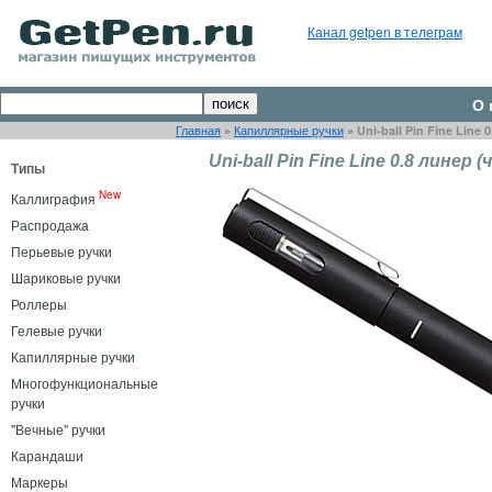
Канал getpen в телеграм
О 
Главная
»
Капиллярные ручки
»
Uni-ball Pin Fine Line
Uni-ball Pin Fine Line 0.8 линер 
Типы
New
Каллиграфия
Распродажа
Перьевые ручки
Шариковые ручки
Роллеры
Гелевые ручки
Капиллярные ручки
Многофункциональные
ручки
"Вечные" ручки
Карандаши
Маркеры