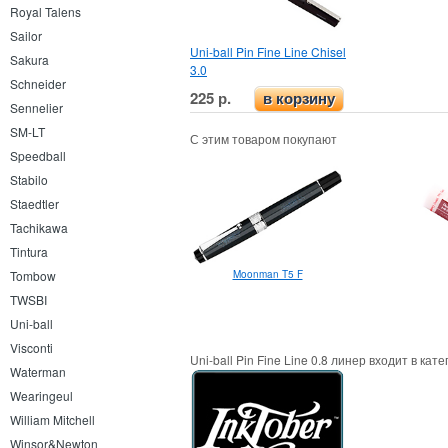
Royal Talens
Sailor
Uni-ball Pin Fine Line Chisel
Sakura
3.0
Schneider
225 р.
в корзину
Sennelier
SM-LT
С этим товаром покупают
Speedball
Stabilo
Staedtler
Tachikawa
Tintura
Moonman T5 F
Tombow
TWSBI
Uni-ball
Visconti
Uni-ball Pin Fine Line 0.8 линер входит в кат
Waterman
Wearingeul
William Mitchell
Winsor&Newton