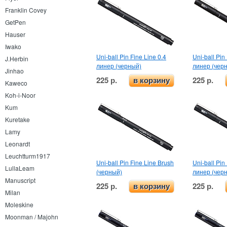
Franklin Covey
GetPen
Hauser
Iwako
Uni-ball Pin Fine Line 0.4
Uni-ball Pin
J.Herbin
линер (черный)
линер (чер
Jinhao
225 р.
225 р.
в корзину
Kaweco
Koh-i-Noor
Kum
Kuretake
Lamy
Leonardt
Leuchtturm1917
Uni-ball Pin Fine Line Brush
Uni-ball Pin
LullaLeam
(черный)
линер (чер
Manuscript
225 р.
225 р.
в корзину
Milan
Moleskine
Moonman / Majohn