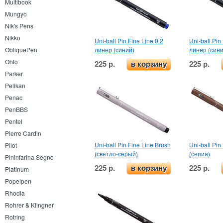
Multibook
Mungyo
Nik's Pens
Nikko
Uni-ball Pin Fine Line 0.2
Uni-ball Pin
линер (синий)
линер (сини
ObliquePen
Ohto
225 р.
225 р.
в корзину
Parker
Pelikan
Penac
PenBBS
Pentel
Pierre Cardin
Uni-ball Pin Fine Line Brush
Uni-ball Pin
Pilot
(светло-серый)
(сепия)
Pininfarina Segno
225 р.
225 р.
в корзину
Platinum
Popelpen
Rhodia
Rohrer & Klingner
Rotring