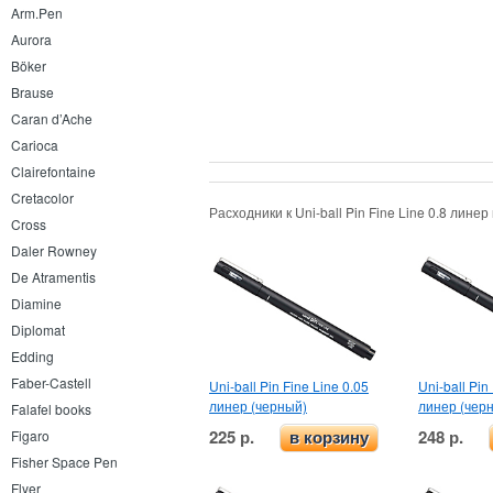
Arm.Pen
Aurora
Böker
Brause
Caran d’Ache
Carioca
Clairefontaine
Cretacolor
Расходники к Uni-ball Pin Fine Line 0.8 лин
Cross
Daler Rowney
De Atramentis
Diamine
Diplomat
Edding
Faber-Castell
Uni-ball Pin Fine Line 0.05
Uni-ball Pin
линер (черный)
линер (чер
Falafel books
225 р.
248 р.
Figaro
в корзину
Fisher Space Pen
Flyer