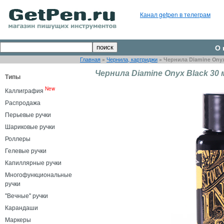
Канал getpen в телеграм
О 
Главная
»
Чернила, картриджи
»
Чернила Diamine Onyx
Чернила Diamine Onyx Black 30 
Типы
New
Каллиграфия
Распродажа
Перьевые ручки
Шариковые ручки
Роллеры
Гелевые ручки
Капиллярные ручки
Многофункциональные
ручки
"Вечные" ручки
Карандаши
Маркеры