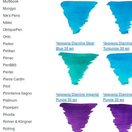
Multibook
Mungyo
Nik's Pens
Nikko
ObliquePen
Ohto
Чернила Diamine Steel
Чернила Diamin
Parker
Blue 30 мл
Turquoise 30 мл
Pelikan
Penac
PenBBS
Pentel
Pierre Cardin
Pilot
Pininfarina Segno
Чернила Diamine Imperial
Чернила Diamine 
Purple 30 мл
Purple 30 мл
Platinum
Popelpen
Rhodia
Rohrer & Klingner
Rotring