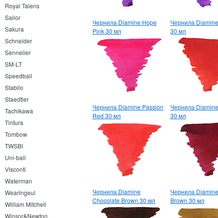
Royal Talens
Sailor
Чернила Diamine Hope
Чернила Diamine
Sakura
Pink 30 мл
30 мл
Schneider
Sennelier
SM-LT
Speedball
Stabilo
Staedtler
Чернила Diamine Passion
Чернила Diamine
Tachikawa
Red 30 мл
30 мл
Tintura
Tombow
TWSBI
Uni-ball
Visconti
Waterman
Чернила Diamine
Чернила Diamine
Wearingeul
Chocolate Brown 30 мл
Brown 30 мл
William Mitchell
Winsor&Newton