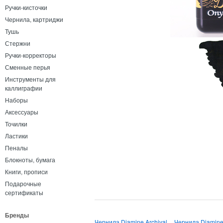
Ручки-кисточки
Чернила, картриджи
Тушь
Стержни
Ручки-корректоры
Сменные перья
Инструменты для
каллиграфии
Наборы
Аксессуары
Точилки
Ластики
Пеналы
Блокноты, бумага
Книги, прописи
Подарочные
сертификаты
Бренды
Чернила Diamine Archival
Чернила Diamine