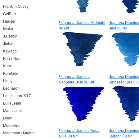
Franklin Covey
GetPen
Hauser
Чернила Diamine Midnight
Чернила Diamine
30 мл
Blue 30 мл
Iwako
J.Herbin
Jinhao
Kaweco
Koh-i-Noor
Kum
Kuretake
Чернила Diamine
Чернила Diamin
Lamy
Sapphire Blue 30 мл
Sargasso Sea 30
Leonardt
Leuchtturm1917
LullaLeam
Manuscript
Milan
Moleskine
Чернила Diamine Aqua
Чернила Diamin
Moonman / Majohn
Blue 30 мл
Lagoon 30 мл