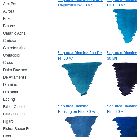
Arm.Pen
Registrar's Ink 30 мл
Blue 30 мл
Aurora
Böker
Brause
Caran d’Ache
Carioca
Clairefontaine
Чернила Diamine Eau De
Чернила Diamine
Cretacolor
Nil 30 мл
30 мл
Cross
Daler Rowney
De Atramentis
Diamine
Diplomat
Edding
Чернила Diamine
Чернила Diamine 
Faber-Castell
Kensington Blue 30 мл
Blue 30 мл
Falafel books
Figaro
Fisher Space Pen
Flyer