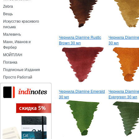
Zebra
Вещь
Искусство красивого
письма
Малевичъ
Чернила Diamine Rustic
Чернила Diamine
Манн, Иванов и
Brown 30 мл
30 мл
Фербер
МОЙПЛАН
Поганка
Подписные Издания
Просто Работай
Чернила Diamine Emerald
Чернила Diamin
30 мл
Evergreen 30 мл