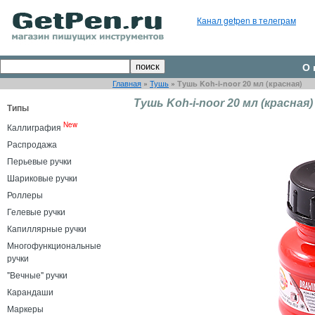
Канал getpen в телеграм
О 
Главная
»
Тушь
»
Тушь Koh-i-noor 20 мл (красная)
Тушь Koh-i-noor 20 мл (красная)
Типы
New
Каллиграфия
Распродажа
Перьевые ручки
Шариковые ручки
Роллеры
Гелевые ручки
Капиллярные ручки
Многофункциональные
ручки
"Вечные" ручки
Карандаши
Маркеры