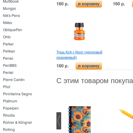
Multibook
160 р.
160 р.
в корзину
Mungyo
Nik's Pens
Nikko
ObliquePen
Ohto
Parker
Pelikan
Тушь Koh-i-Noor (неоновый
оранжевый)
Penac
160 р.
PenBBS
в корзину
Pentel
С этим товаром покуп
Pierre Cardin
Pilot
Pininfarina Segno
Platinum
Popelpen
Rhodia
Rohrer & Klingner
Rotring