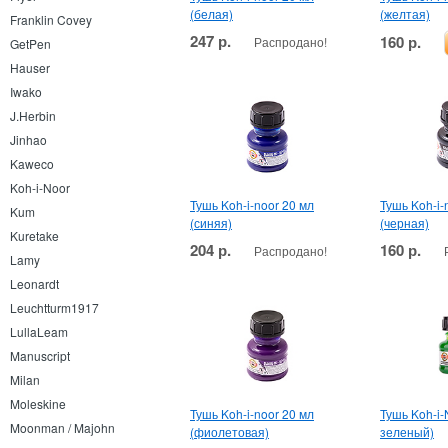
(белая)
(желтая)
Franklin Covey
247 р.
160 р.
Распродано!
GetPen
Hauser
Iwako
J.Herbin
Jinhao
Kaweco
Koh-i-Noor
Тушь Koh-i-noor 20 мл
Тушь Koh-i-
Kum
(синяя)
(черная)
Kuretake
204 р.
160 р.
Распродано!
Lamy
Leonardt
Leuchtturm1917
LullaLeam
Manuscript
Milan
Moleskine
Тушь Koh-i-noor 20 мл
Тушь Koh-i
Moonman / Majohn
(фиолетовая)
зеленый)