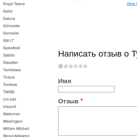
Royal Talens
Speedball держатель для пера
Zebra 
Sailor
Sakura
Schneider
Sennelier
SM-LT
Speedball
Написать отзыв o Т
Stabilo
Staedtler
Tachikawa
Tintura
Имя
Tombow
TWSBI
Отзыв
*
Uni-ball
Visconti
Waterman
Wearingeul
William Mitchell
Winsor&Newton