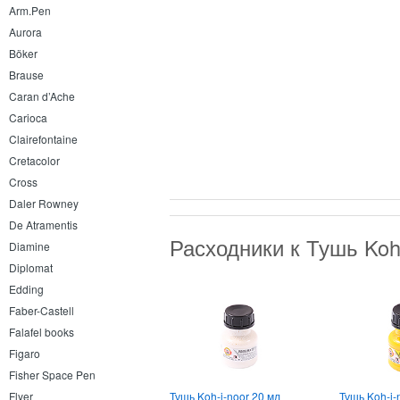
Arm.Pen
Aurora
Böker
Brause
Caran d’Ache
Carioca
Clairefontaine
Cretacolor
Cross
Daler Rowney
De Atramentis
Расходники к Тушь Koh
Diamine
Diplomat
Edding
Faber-Castell
Falafel books
Figaro
Fisher Space Pen
Тушь Koh-i-noor 20 мл
Тушь Koh-i-
Flyer