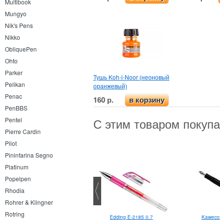
Multibook
Mungyo
Nik's Pens
Nikko
ObliquePen
Ohto
Parker
Тушь Koh-i-Noor (неоновый
Pelikan
оранжевый)
Penac
160 р.
в корзину
PenBBS
Pentel
С этим товаром покуп
Pierre Cardin
Pilot
Pininfarina Segno
Platinum
Popelpen
Rhodia
Rohrer & Klingner
Rotring
Speedball держатель для пера
Edding E-2185 0.7
Kaweco 