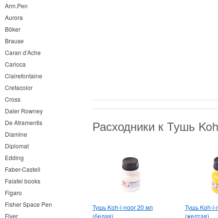
Arm.Pen
Aurora
Böker
Brause
Caran d’Ache
Carioca
Clairefontaine
Cretacolor
Cross
Daler Rowney
Расходники к Тушь Koh
De Atramentis
Diamine
Diplomat
Edding
Faber-Castell
Falafel books
Figaro
Fisher Space Pen
Тушь Koh-i-noor 20 мл
Тушь Koh-i-
(белая)
(желтая)
Flyer