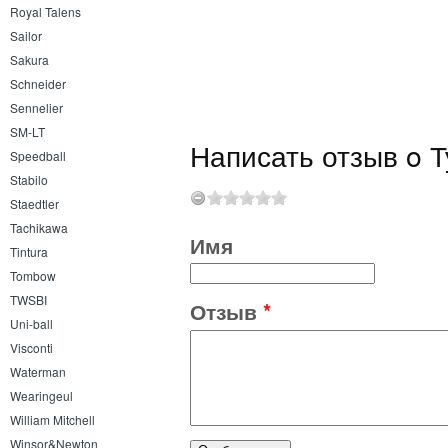
Royal Talens
Sailor
Sakura
Schneider
Sennelier
SM-LT
Написать отзыв o Т
Speedball
Stabilo
Staedtler
Tachikawa
Имя
Tintura
Tombow
TWSBI
Отзыв
*
Uni-ball
Visconti
Waterman
Wearingeul
William Mitchell
Winsor&Newton