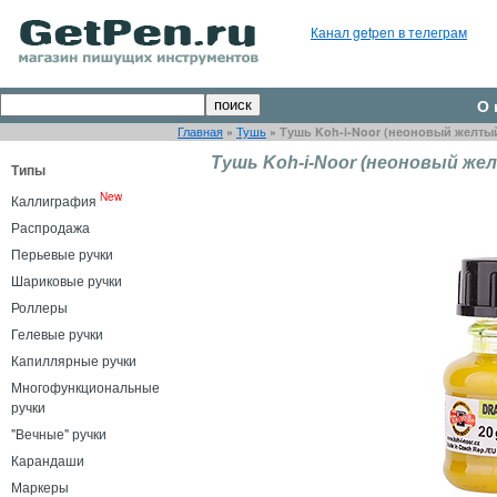
Канал getpen в телеграм
О 
Главная
»
Тушь
»
Тушь Koh-i-Noor (неоновый желты
Тушь Koh-i-Noor (неоновый же
Типы
New
Каллиграфия
Распродажа
Перьевые ручки
Шариковые ручки
Роллеры
Гелевые ручки
Капиллярные ручки
Многофункциональные
ручки
"Вечные" ручки
Карандаши
Маркеры