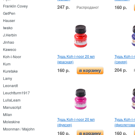
Franklin Covey
247 р.
160 р.
Распродано!
GetPen
Hauser
Iwako
J.Herbin
Jinhao
Kaweco
Тушь Koh-i-noor 20 мл
Тушь Koh-i-
Koh-i-Noor
(красная)
(синяя)
Kum
204 р.
160 р.
в корзину
Kuretake
Lamy
Leonardt
Leuchtturm1917
LullaLeam
Manuscript
Milan
Тушь Koh-i-noor 20 мл
Тушь Koh-i-
Moleskine
(фуксия)
(фиолетова
Moonman / Majohn
160 р.
160 р.
в корзину