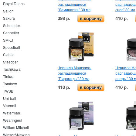
Royal Talens
распадающиеся
распадающи
"Ламинария" 30 мл
снов" 30 мл
Sailor
398 р.
410 р.
Sakura
в корзину
Schneider
Sennelier
SM-LT
Speedball
Stabilo
Staedtler
Чернила Малевичъ
Чернила М
Tachikawa
распадающиеся
распадающи
Tintura
"Пирамиды" 30 мл
оперы" 30 
Tombow
410 р.
410 р.
в корзину
TWSBI
Uni-ball
Visconti
Waterman
Wearingeul
William Mitchell
Winsor&Newton