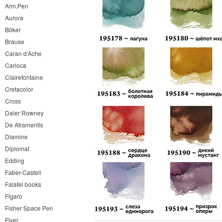
Arm.Pen
Aurora
Böker
Brause
Caran d’Ache
Carioca
Clairefontaine
Cretacolor
Cross
Daler Rowney
De Atramentis
Diamine
Diplomat
Edding
Faber-Castell
Falafel books
Figaro
Fisher Space Pen
Flyer