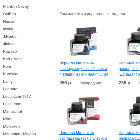
Franklin Covey
Расходники к и родственные модели
GetPen
Hauser
Iwako
J.Herbin
Jinhao
Kaweco
Koh-i-Noor
Чернила Малевичъ
Чернила М
Kum
распадающиеся с блеском
распадающи
Kuretake
"Галактический маяк" 15 мл
"Дриада" 15
Lamy
256 р.
236 р.
Распродано!
Leonardt
Leuchtturm1917
LullaLeam
Manuscript
Milan
Moleskine
Чернила Малевичъ
Чернила М
Moonman / Majohn
распадающиеся с блеском
распадающи