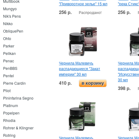
Multibook
"Приворотное зелье" 15 мл
"река Стикс
Mungyo
256 р.
256 р.
Распродано!
Nik's Pens
Nikko
ObliquePen
Ohto
Parker
Pelikan
Penac
Чернила Малевичъ
Чернила М
PenBBS
распадающиеся "Закат
распадающ
империи" 30 мл
"Искусстве
Pentel
30 мл
410 р.
в корзину
Pierre Cardin
398 р.
Pilot
Pininfarina Segno
Platinum
Popelpen
Rhodia
Rohrer & Klingner
Rotring
Чернила Малевичъ
Чернила М