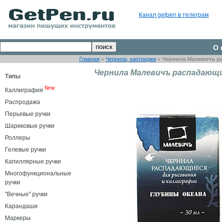
Канал getpen в телеграм
О 
Главная
»
Чернила, картриджи
»
Чернила Малевичъ ра
Чернила Малевичъ распадающи
Типы
New
Каллиграфия
Распродажа
Перьевые ручки
Шариковые ручки
Роллеры
Гелевые ручки
Капиллярные ручки
Многофункциональные
ручки
"Вечные" ручки
Карандаши
Маркеры