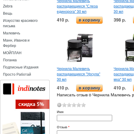
Чернила Малевичъ
Чернила М
распадающиеся "Слеза
распадающи
Zebra
единорога" 30 мл
30 мл
Вещь
410 р.
398 р.
в корзину
Искусство красивого
письма
Малевичъ
Манн, Иванов и
Фербер
МОЙПЛАН
Поганка
Подписные Издания
Чернила Малевичъ
Чернила М
распадающиеся "Урсула"
распадающ
Просто Работай
30 мл
мха" 30 мл
410 р.
410 р.
в корзину
Написать отзыв o Чернила Малевичъ 
Имя
Отзыв
*