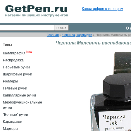
Канал getpen в телеграм
О 
Главная
»
Чернила, картриджи
»
Чернила Малевичъ ра
Чернила Малевичъ распадающие
Типы
New
Каллиграфия
Распродажа
Перьевые ручки
Шариковые ручки
Роллеры
Гелевые ручки
Капиллярные ручки
Многофункциональные
ручки
"Вечные" ручки
Карандаши
Маркеры