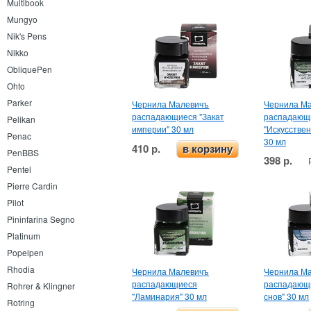
Multibook
Mungyo
Nik's Pens
Nikko
ObliquePen
Ohto
Parker
Чернила Малевичъ
Чернила М
распадающиеся "Закат
распадающ
Pelikan
империи" 30 мл
"Искусстве
Penac
30 мл
410 р.
в корзину
PenBBS
398 р.
Pentel
Pierre Cardin
Pilot
Pininfarina Segno
Platinum
Popelpen
Rhodia
Чернила Малевичъ
Чернила М
распадающиеся
распадающи
Rohrer & Klingner
"Ламинария" 30 мл
снов" 30 мл
Rotring