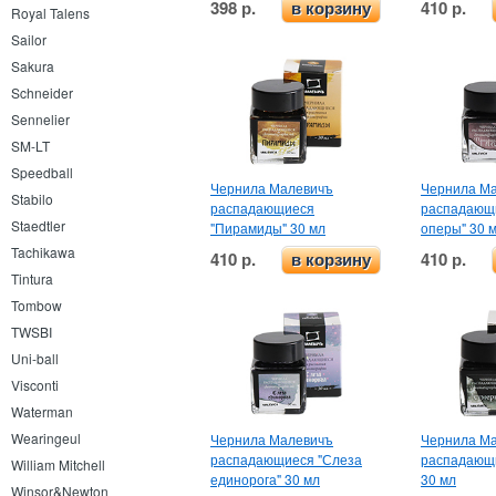
398 р.
410 р.
в корзину
Royal Talens
Sailor
Sakura
Schneider
Sennelier
SM-LT
Speedball
Чернила Малевичъ
Чернила М
Stabilo
распадающиеся
распадающи
Staedtler
"Пирамиды" 30 мл
оперы" 30 
Tachikawa
410 р.
410 р.
в корзину
Tintura
Tombow
TWSBI
Uni-ball
Visconti
Waterman
Wearingeul
Чернила Малевичъ
Чернила М
распадающиеся "Слеза
распадающи
William Mitchell
единорога" 30 мл
30 мл
Winsor&Newton