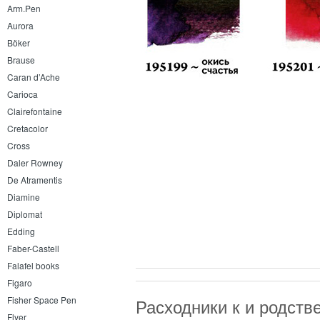
Arm.Pen
Aurora
Böker
Brause
Caran d’Ache
Carioca
Clairefontaine
Cretacolor
Cross
Daler Rowney
De Atramentis
Diamine
Diplomat
Edding
Faber-Castell
Falafel books
Figaro
Fisher Space Pen
Расходники к и родст
Flyer