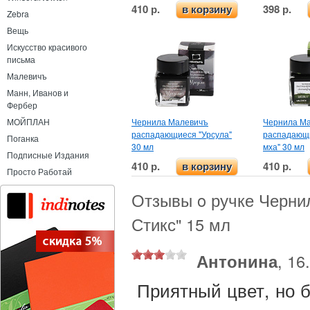
410 р.
398 р.
в корзину
Zebra
Вещь
Искусство красивого
письма
Малевичъ
Манн, Иванов и
Фербер
Чернила Малевичъ
Чернила М
МОЙПЛАН
распадающиеся "Урсула"
распадающ
Поганка
30 мл
мха" 30 мл
Подписные Издания
410 р.
410 р.
в корзину
Просто Работай
Отзывы o ручке Черни
Стикс" 15 мл
Антонина
, 16
Приятный цвет, но б