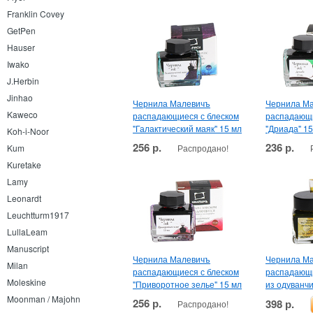
Franklin Covey
GetPen
Hauser
Iwako
J.Herbin
Jinhao
Чернила Малевичъ
Чернила М
Kaweco
распадающиеся с блеском
распадающи
"Галактический маяк" 15 мл
"Дриада" 15
Koh-i-Noor
256 р.
236 р.
Распродано!
Kum
Kuretake
Lamy
Leonardt
Leuchtturm1917
LullaLeam
Manuscript
Чернила Малевичъ
Чернила М
Milan
распадающиеся с блеском
распадающ
Moleskine
"Приворотное зелье" 15 мл
из одуванчи
Moonman / Majohn
256 р.
398 р.
Распродано!