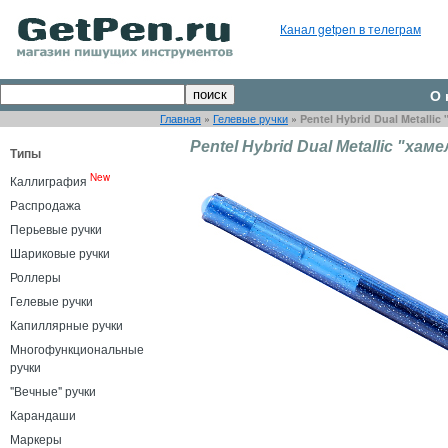
Канал getpen в телеграм
О 
Главная
»
Гелевые ручки
»
Pentel Hybrid Dual Metall
Pentel Hybrid Dual Metallic "х
Типы
New
Каллиграфия
Распродажа
Перьевые ручки
Шариковые ручки
Роллеры
Гелевые ручки
Капиллярные ручки
Многофункциональные
ручки
"Вечные" ручки
Карандаши
Маркеры