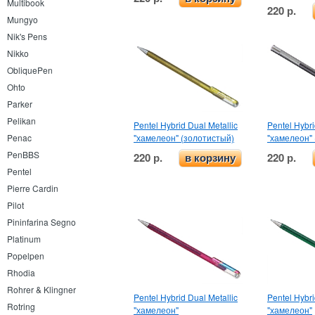
Multibook
220 р.
Mungyo
Nik's Pens
Nikko
ObliquePen
Ohto
Parker
Pelikan
Pentel Hybrid Dual Metallic
Pentel Hybri
"хамелеон" (золотистый)
"хамелеон"
Penac
PenBBS
220 р.
220 р.
в корзину
Pentel
Pierre Cardin
Pilot
Pininfarina Segno
Platinum
Popelpen
Rhodia
Rohrer & Klingner
Pentel Hybrid Dual Metallic
Pentel Hybri
Rotring
"хамелеон"
"хамелеон"