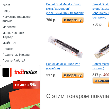
Pentel Dual Metallic Brush
Pentel Dual 
Zebra
кисть "хамелеон"
кисть "хаме
Вещь
(зеленый+синий металлик)
(оранжевы
Искусство красивого
металлик)
750 р.
в корзину
письма
750 р.
Малевичъ
Манн, Иванов и
Фербер
МОЙПЛАН
Поганка
Подписные Издания
Просто Работай
Pentel Metallic Brush Pen
Pentel Metal
(серебро)
(золото)
517 р.
400
517 р.
в корзину
в корзи
С этим товаром покуп