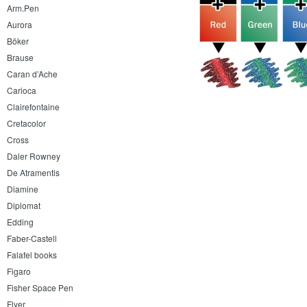
Arm.Pen
Aurora
Böker
Brause
Caran d’Ache
Carioca
Clairefontaine
Cretacolor
Cross
Daler Rowney
De Atramentis
Diamine
Diplomat
Edding
Faber-Castell
Falafel books
Figaro
Fisher Space Pen
Flyer