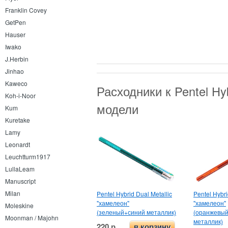
Franklin Covey
GetPen
Hauser
Iwako
J.Herbin
Jinhao
Kaweco
Расходники к Pentel Hy
Koh-i-Noor
модели
Kum
Kuretake
Lamy
Leonardt
Leuchtturm1917
LullaLeam
Manuscript
Milan
Pentel Hybrid Dual Metallic
Pentel Hybri
"хамелеон"
"хамелеон"
Moleskine
(зеленый+синий металлик)
(оранжевы
Moonman / Majohn
металлик)
220 р.
в корзину