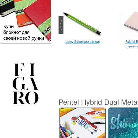
Pentel SFW34A двухсторонний
Lamy Safari шариковая
Falafel 
фломастер-кисть
отрывны
Pentel Hybrid Dual Meta