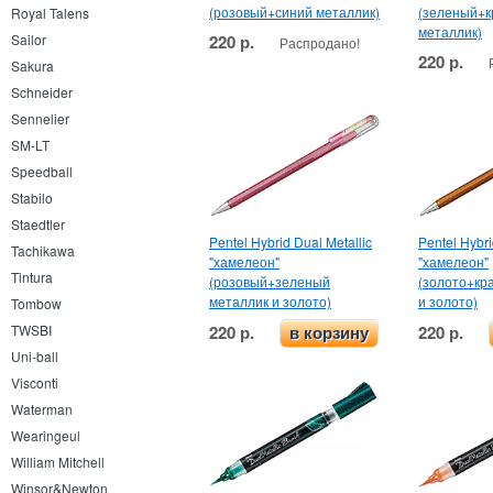
(розовый+синий металлик)
(зеленый+
Royal Talens
металлик)
220 р.
Sailor
Распродано!
220 р.
Sakura
Schneider
Sennelier
SM-LT
Speedball
Stabilo
Staedtler
Pentel Hybrid Dual Metallic
Pentel Hybri
Tachikawa
"хамелеон"
"хамелеон"
Tintura
(розовый+зеленый
(золото+кр
металлик и золото)
и золото)
Tombow
220 р.
220 р.
TWSBI
в корзину
Uni-ball
Visconti
Waterman
Wearingeul
William Mitchell
Winsor&Newton