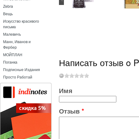
Zebra
Набор дисков Multibook 24 мм
Вещь
Искусство красивого
письма
Малевичъ
Манн, Иванов и
Фербер
МОЙПЛАН
Написать отзыв o Pe
Поганка
Подписные Издания
Просто Работай
Имя
Отзыв
*