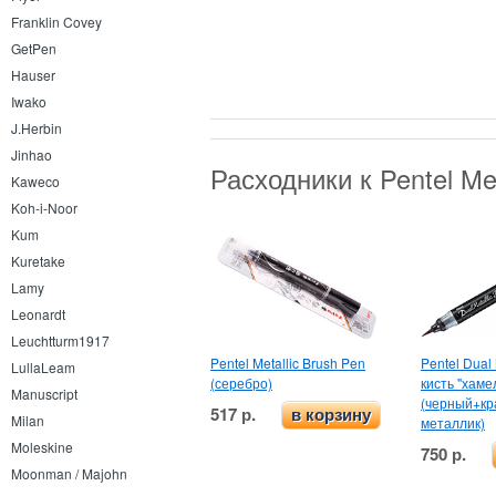
Franklin Covey
GetPen
Hauser
Iwako
J.Herbin
Jinhao
Расходники к Pentel Me
Kaweco
Koh-i-Noor
Kum
Kuretake
Lamy
Leonardt
Leuchtturm1917
Pentel Metallic Brush Pen
Pentel Dual 
LullaLeam
(серебро)
кисть "хаме
Manuscript
(черный+кр
517 р.
в корзину
Milan
металлик)
Moleskine
750 р.
Moonman / Majohn