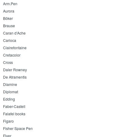
Arm.Pen
Aurora
Böker
Brause
Caran d’Ache
Carioca
Clairefontaine
Cretacolor
Cross
Daler Rowney
De Atramentis
Diamine
Diplomat
Edding
Faber-Castell
Falafel books
Figaro
Fisher Space Pen
Flyer