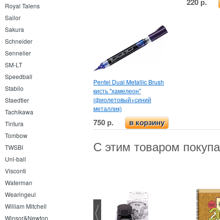
220 р.
Royal Talens
Sailor
Sakura
Schneider
Sennelier
SM-LT
Speedball
Pentel Dual Metallic Brush
Stabilo
кисть "хамелеон"
(фиолетовый+синий
Staedtler
металлик)
Tachikawa
750 р.
в корзину
Tintura
Tombow
С этим товаром покуп
TWSBI
Uni-ball
Visconti
Waterman
Wearingeul
William Mitchell
Winsor&Newton