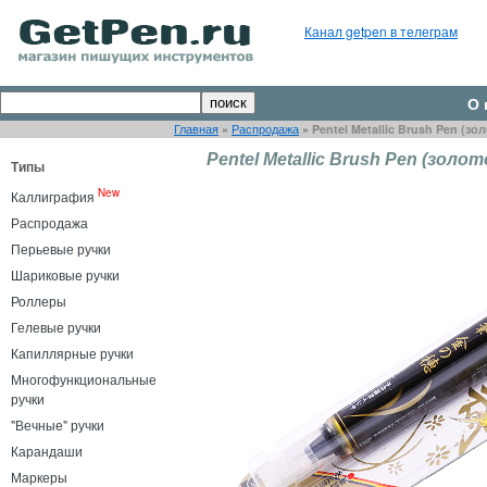
Канал getpen в телеграм
О 
Главная
»
Распродажа
»
Pentel Metallic Brush Pen (зо
Pentel Metallic Brush Pen (золот
Типы
New
Каллиграфия
Распродажа
Перьевые ручки
Шариковые ручки
Роллеры
Гелевые ручки
Капиллярные ручки
Многофункциональные
ручки
"Вечные" ручки
Карандаши
Маркеры