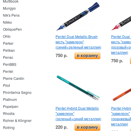
Multibook
Mungyo
Nik's Pens
Nikko
ObliquePen
Ohto
Pentel Dual Metallic Brush
Pentel Dual 
кисть "хамелеон"
кисть "хаме
Parker
(синий+зеленый металлик)
(розовый+
Pelikan
металлик)
750 р.
в корзину
Penac
750 р.
PenBBS
Pentel
Pierre Cardin
Pilot
Pininfarina Segno
Platinum
Popelpen
Pentel Hybrid Dual Metallic
Pentel Hybri
"хамелеон"
"хамелеон"
Rhodia
(зеленый+синий металлик)
(оранжевы
Rohrer & Klingner
металлик)
220 р.
в корзину
Rotring