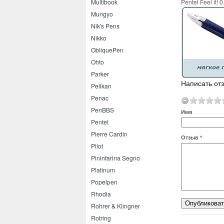
Pentel Feel it!
Multibook
Mungyo
Nik's Pens
Nikko
ObliquePen
Ohto
Parker
Написать отзы
Pelikan
Penac
PenBBS
Имя
Pentel
Pierre Cardin
Отзыв
*
Pilot
Pininfarina Segno
Platinum
Popelpen
Rhodia
Rohrer & Klingner
Rotring