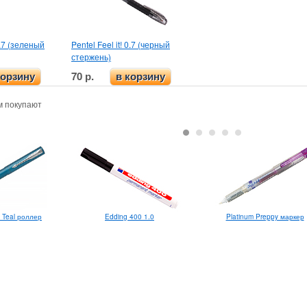
 0.7 (зеленый
Pentel Feel it! 0.7 (черный
стержень)
70 р.
корзину
в корзину
м покупают
L Teal роллер
Platinum Preppy маркер
Edding 400 1.0