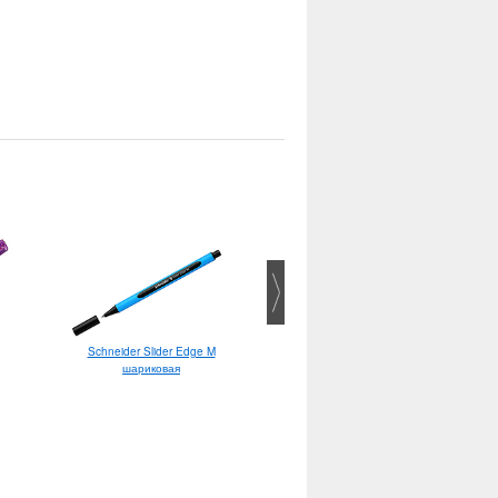
Сменное перо Kaweco M
Schneider Slider Edge M
шариковая