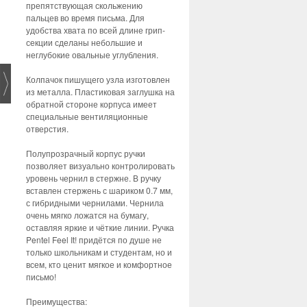
препятствующая скольжению
пальцев во время письма. Для
удобства хвата по всей длине грип-
секции сделаны небольшие и
неглубокие овальные углубления.
Колпачок пишущего узла изготовлен
из металла. Пластиковая заглушка на
обратной стороне корпуса имеет
специальные вентиляционные
отверстия.
Полупрозрачный корпус ручки
позволяет визуально контролировать
уровень чернил в стержне. В ручку
вставлен стержень с шариком 0.7 мм,
с гибридными чернилами. Чернила
очень мягко ложатся на бумагу,
оставляя яркие и чёткие линии. Ручка
Pentel Feel It! придётся по душе не
только школьникам и студентам, но и
всем, кто ценит мягкое и комфортное
письмо!
Преимущества: