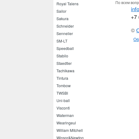
По всем вопр
Royal Talens
inf
Sailor
+7 
Sakura
Schneider
©
Sennelier
Об
SM-LT
Speedball
Stabilo
Staedtler
Tachikawa
Tintura
Tombow
TWSBI
Uni-ball
Visconti
Waterman
Wearingeul
William Mitchell
Winsor&Newton