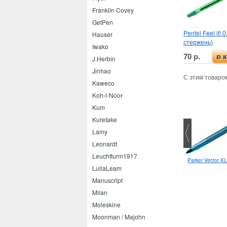
Franklin Covey
GetPen
Pentel Feel it!
Hauser
стержень)
Iwako
70 р.
в 
J.Herbin
Jinhao
С этим товаро
Kaweco
Koh-i-Noor
Kum
Kuretake
Lamy
Leonardt
Leuchtturm1917
Pentel Fine/Extra Fine Twin Tip
Parker Vector X
LullaLeam
Manuscript
Milan
Moleskine
Moonman / Majohn