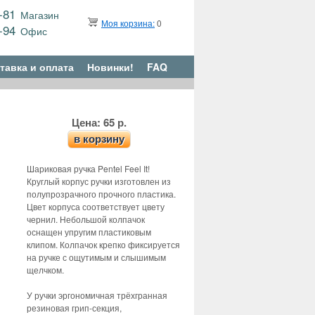
9-81
Магазин
Моя корзина:
0
6-94
Офис
тавка и оплата
Новинки!
FAQ
Цена: 65 р.
в корзину
Шариковая ручка Pentel Feel It!
Круглый корпус ручки изготовлен из
полупрозрачного прочного пластика.
Цвет корпуса соответствует цвету
чернил. Небольшой колпачок
оснащен упругим пластиковым
клипом. Колпачок крепко фиксируется
на ручке с ощутимым и слышимым
щелчком.
У ручки эргономичная трёхгранная
резиновая грип-секция,