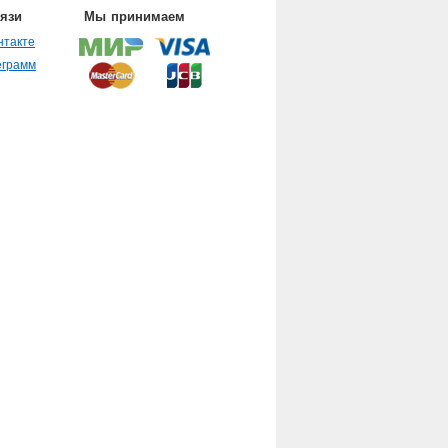
вязи
Мы принимаем
нтакте
еграмм