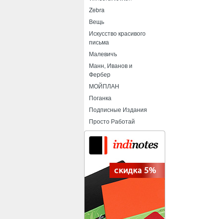
Zebra
Вещь
Искусство красивого
письма
Малевичъ
Манн, Иванов и
Фербер
МОЙПЛАН
Поганка
Подписные Издания
Просто Работай