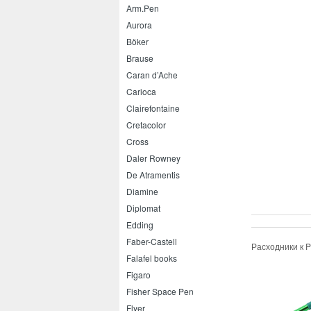
Arm.Pen
Aurora
Böker
Brause
Caran d’Ache
Carioca
Clairefontaine
Cretacolor
Cross
Daler Rowney
De Atramentis
Diamine
Diplomat
Edding
Faber-Castell
Расходники к P
Falafel books
Figaro
Fisher Space Pen
Flyer