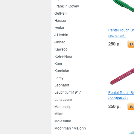
Franklin Covey
GetPen
Hauser
Iwako
Pentel Touch B
J.Herbin
(зеленый)
Jinhao
250 р.
в
Kaweco
Koh-i-Noor
Kum
Kuretake
Lamy
Leonardt
Leuchtturm1917
Pentel Touch B
(бордовый)
LullaLeam
250 р.
в
Manuscript
Milan
Moleskine
Moonman / Majohn