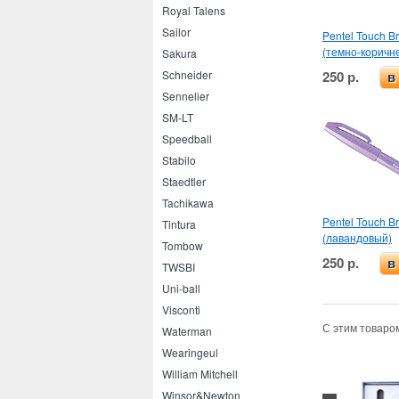
Royal Talens
Sailor
Pentel Touch B
(темно-коричн
Sakura
250 р.
Schneider
в
Sennelier
SM-LT
Speedball
Stabilo
Staedtler
Tachikawa
Pentel Touch B
Tintura
(лавандовый)
Tombow
250 р.
в
TWSBI
Uni-ball
Visconti
С этим товаро
Waterman
Wearingeul
William Mitchell
Winsor&Newton