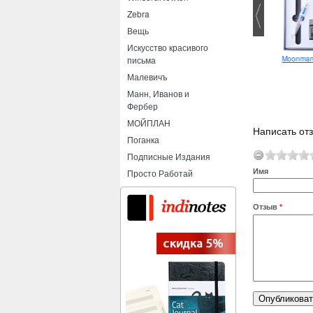
Zebra
Вещь
Искусство красивого
Edding 1340
Moonman
письма
Малевичъ
Манн, Иванов и
Фербер
МОЙПЛАН
Написать отз
Поганка
Подписные Издания
Имя
Просто Работай
Отзыв
*