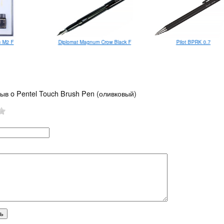
Diplomat Magnum Crow Black F
Pilot BPRK 0.7
 M2 F
ыв o Pentel Touch Brush Pen (оливковый)