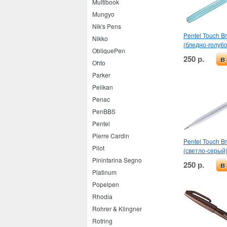
Multibook
Mungyo
Nik's Pens
Pentel Touch B
Nikko
(бледно-голубо
ObliquePen
250 р.
в
Ohto
Parker
Pelikan
Penac
PenBBS
Pentel
Pierre Cardin
Pentel Touch B
Pilot
(светло-серый
Pininfarina Segno
250 р.
в
Platinum
Popelpen
Rhodia
Rohrer & Klingner
Rotring