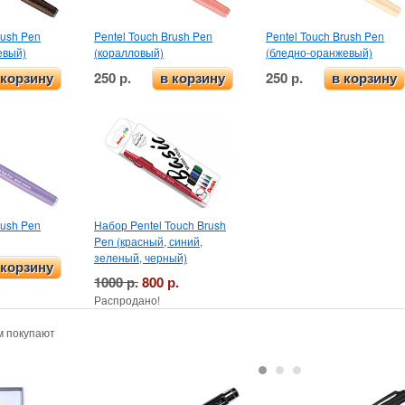
rush Pen
Pentel Touch Brush Pen
Pentel Touch Brush Pen
евый)
(коралловый)
(бледно-оранжевый)
250 р.
250 р.
 корзину
в корзину
в корзину
rush Pen
Набор Pentel Touch Brush
Pen (красный, синий,
зеленый, черный)
 корзину
1000 р.
800 р.
Распродано!
м покупают