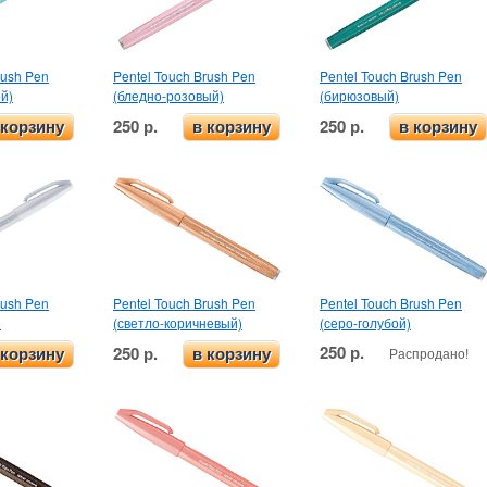
rush Pen
Pentel Touch Brush Pen
Pentel Touch Brush Pen
й)
(бледно-розовый)
(бирюзовый)
250 р.
250 р.
 корзину
в корзину
в корзину
rush Pen
Pentel Touch Brush Pen
Pentel Touch Brush Pen
)
(светло-коричневый)
(серо-голубой)
250 р.
250 р.
Распродано!
 корзину
в корзину