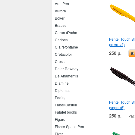
Arm.Pen
Aurora
Böker
Brause
Caran d’Ache
Pentel Touch B
Carioca
(желтый)
Clairefontaine
250 р.
в
Cretacolor
Cross
Daler Rowney
De Atramentis
Diamine
Diplomat
Edding
Pentel Touch B
Faber-Castell
(черный)
Falafel books
250 р.
Рас
Figaro
Fisher Space Pen
Flyer