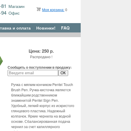
9-81
Магазин
Моя корзина:
0
6-94
Офис
тавка и оплата
Новинки!
FAQ
Цена: 250 р.
Распродано !
Сообщить о поступлении в продажу:
Ручка с мягким кончиком Pentel Touch
Brush Pen. Ручка-кисточка является
ближайшим родственником
знаменитой Pentel Sign Pen.
Удобный, легкий корпус из искристого
глянцевого пластика. Надежный
колпачок. Яркие чернила на водной
основе. Сбалансированная подача
чернил за счет капиллярного