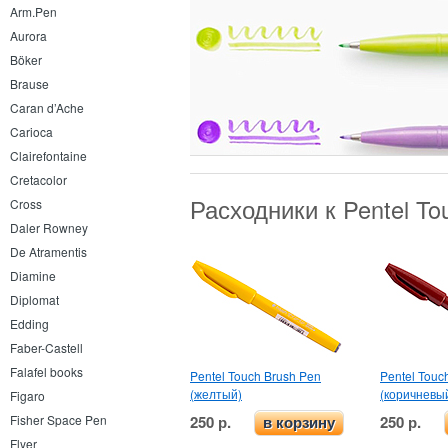
Arm.Pen
Aurora
Böker
Brause
Caran d’Ache
Carioca
Clairefontaine
Cretacolor
Расходники к Pentel T
Cross
Daler Rowney
De Atramentis
Diamine
Diplomat
Edding
Faber-Castell
Falafel books
Pentel Touch Brush Pen
Pentel Touc
(желтый)
(коричневы
Figaro
250 р.
250 р.
Fisher Space Pen
в корзину
Flyer