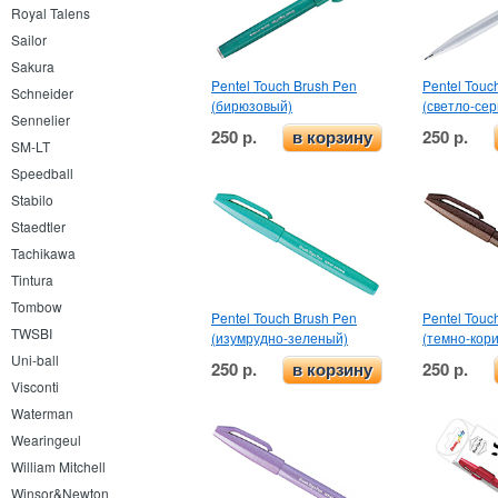
Royal Talens
Sailor
Sakura
Pentel Touch Brush Pen
Pentel Touc
Schneider
(бирюзовый)
(светло-се
Sennelier
250 р.
250 р.
в корзину
SM-LT
Speedball
Stabilo
Staedtler
Tachikawa
Tintura
Tombow
Pentel Touch Brush Pen
Pentel Touc
TWSBI
(изумрудно-зеленый)
(темно-кор
Uni-ball
250 р.
250 р.
в корзину
Visconti
Waterman
Wearingeul
William Mitchell
Winsor&Newton