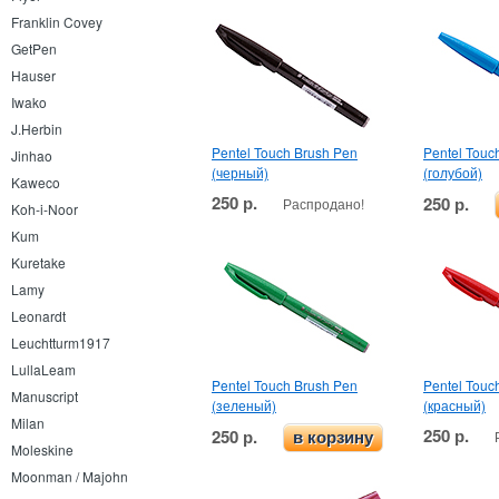
Franklin Covey
GetPen
Hauser
Iwako
J.Herbin
Pentel Touch Brush Pen
Pentel Touc
Jinhao
(черный)
(голубой)
Kaweco
250 р.
250 р.
Распродано!
Koh-i-Noor
Kum
Kuretake
Lamy
Leonardt
Leuchtturm1917
LullaLeam
Pentel Touch Brush Pen
Pentel Touc
Manuscript
(зеленый)
(красный)
Milan
250 р.
250 р.
в корзину
Moleskine
Moonman / Majohn