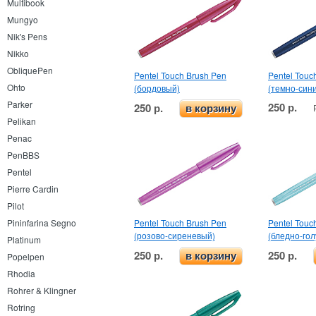
Multibook
Mungyo
Nik's Pens
Nikko
ObliquePen
Pentel Touch Brush Pen
Pentel Touc
Ohto
(бордовый)
(темно-син
Parker
250 р.
250 р.
в корзину
Pelikan
Penac
PenBBS
Pentel
Pierre Cardin
Pilot
Pentel Touch Brush Pen
Pentel Touc
Pininfarina Segno
(розово-сиреневый)
(бледно-гол
Platinum
250 р.
250 р.
в корзину
Popelpen
Rhodia
Rohrer & Klingner
Rotring