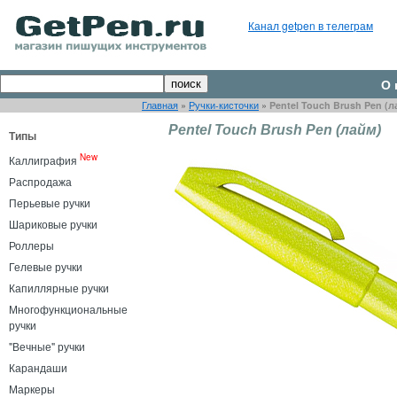
Канал getpen в телеграм
О 
Главная
»
Ручки-кисточки
»
Pentel Touch Brush Pen (л
Pentel Touch Brush Pen (лайм)
Типы
New
Каллиграфия
Распродажа
Перьевые ручки
Шариковые ручки
Роллеры
Гелевые ручки
Капиллярные ручки
Многофункциональные
ручки
"Вечные" ручки
Карандаши
Маркеры