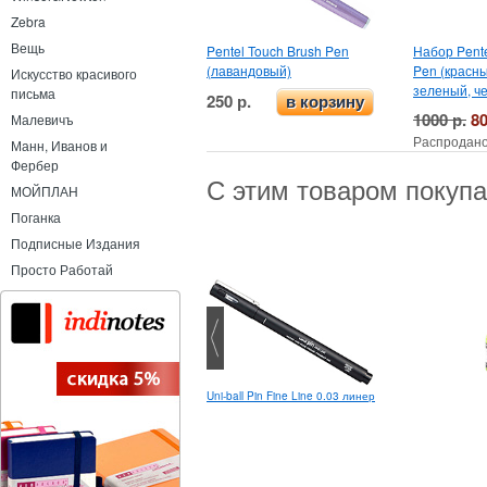
Zebra
Вещь
Pentel Touch Brush Pen
Набор Pente
(лавандовый)
Pen (красны
Искусство красивого
зеленый, ч
письма
250 р.
в корзину
1000 р.
80
Малевичъ
Распродано
Манн, Иванов и
Фербер
С этим товаром покуп
МОЙПЛАН
Поганка
Подписные Издания
Просто Работай
Uni-ball Pin Fine Line 0.03 линер
Leuchtturm1917 Limited Edition
2026 Medium A5 Индиго