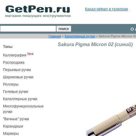
Канал getpen в телеграм
О 
Главная
»
Капиллярные ручки
»
Sakura Pigma Micron 0
Sakura Pigma Micron 02 (синий)
Типы
New
Каллиграфия
Распродажа
Перьевые ручки
Шариковые ручки
Роллеры
Гелевые ручки
Капиллярные ручки
Многофункциональные
ручки
"Вечные" ручки
Карандаши
Маркеры