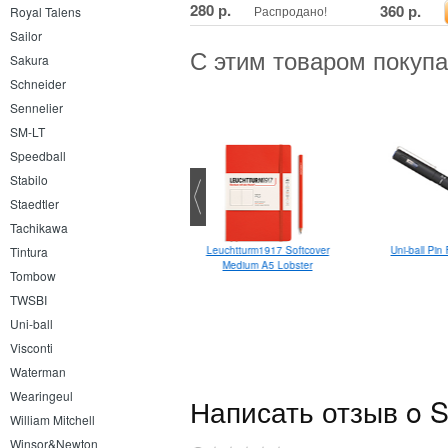
280 р.
360 р.
Распродано!
Royal Talens
Sailor
С этим товаром покуп
Sakura
Schneider
Sennelier
SM-LT
Speedball
Stabilo
Staedtler
Tachikawa
Uni-ball Lakubo 0.7
Uni-ball Pin
Leuchtturm1917 Softcover
Tintura
Medium A5 Lobster
Tombow
TWSBI
Uni-ball
Visconti
Waterman
Wearingeul
Написать отзыв o S
William Mitchell
Winsor&Newton