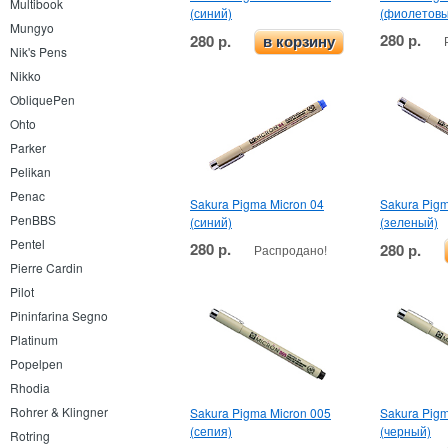
Multibook
(синий)
(фиолетовы
Mungyo
280 р.
280 р.
в корзину
Nik's Pens
Nikko
ObliquePen
Ohto
Parker
Pelikan
Penac
Sakura Pigma Micron 04
Sakura Pigm
PenBBS
(синий)
(зеленый)
Pentel
280 р.
280 р.
Распродано!
Pierre Cardin
Pilot
Pininfarina Segno
Platinum
Popelpen
Rhodia
Rohrer & Klingner
Sakura Pigma Micron 005
Sakura Pigm
(сепия)
(черный)
Rotring