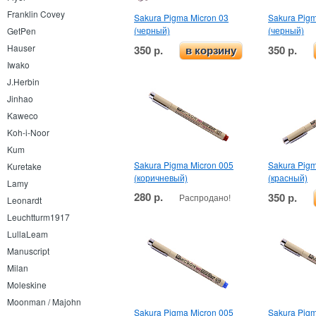
Franklin Covey
Sakura Pigma Micron 03
Sakura Pigm
(черный)
(черный)
GetPen
Hauser
350 р.
350 р.
в корзину
Iwako
J.Herbin
Jinhao
Kaweco
Koh-i-Noor
Kum
Sakura Pigma Micron 005
Sakura Pigm
Kuretake
(коричневый)
(красный)
Lamy
280 р.
350 р.
Распродано!
Leonardt
Leuchtturm1917
LullaLeam
Manuscript
Milan
Moleskine
Moonman / Majohn
Sakura Pigma Micron 005
Sakura Pigm