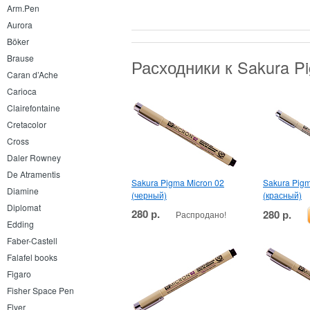
Arm.Pen
Aurora
Böker
Brause
Расходники к Sakura P
Caran d’Ache
Carioca
Clairefontaine
Cretacolor
Cross
Daler Rowney
De Atramentis
Sakura Pigma Micron 02
Sakura Pigm
Diamine
(черный)
(красный)
Diplomat
280 р.
280 р.
Распродано!
Edding
Faber-Castell
Falafel books
Figaro
Fisher Space Pen
Flyer