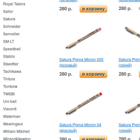
Royal Talens
280 р.
280 р.
в корзину
Sailor
Sakura
Schneider
Sennelier
SM-LT
Speedball
Stabilo
Sakura Pigma Micron 005
Sakura Pigm
Staedtler
(розовый)
(синий)
Tachikawa
280 р.
280 р.
в корзину
Tintura
Tombow
TWSBI
Uni-ball
Visconti
Waterman
Wearingeul
Sakura Pigma Micron 04
Sakura Pigm
(красный)
(синий)
William Mitchell
280 р.
280 р.
Winsor&Newton
в корзину