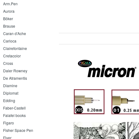
Arm.Pen
Aurora
Böker
Brause
Caran d’Ache
Carioca
Clairefontaine
Cretacolor
Cross
Daler Rowney
De Atramentis
Diamine
Diplomat
Edding
Faber-Castell
Falafel books
Figaro
Fisher Space Pen
Flyer