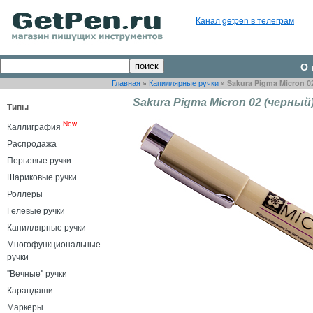
Канал getpen в телеграм
О 
Главная
»
Капиллярные ручки
»
Sakura Pigma Micron 0
Sakura Pigma Micron 02 (черный
Типы
New
Каллиграфия
Распродажа
Перьевые ручки
Шариковые ручки
Роллеры
Гелевые ручки
Капиллярные ручки
Многофункциональные
ручки
"Вечные" ручки
Карандаши
Маркеры