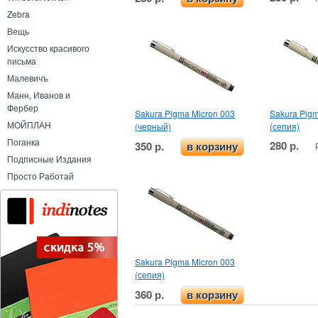
Zebra
Вещь
Искусство красивого
письма
Малевичъ
Манн, Иванов и
Фербер
Sakura Pigma Micron 003
Sakura Pigm
МОЙПЛАН
(черный)
(сепия)
Поганка
280 р.
350 р.
в корзину
Подписные Издания
Просто Работай
Sakura Pigma Micron 003
(сепия)
360 р.
в корзину