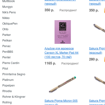
Multibook
(черный)
(черный)
Mungyo
350 р.
350 р.
Распродано!
Nik's Pens
Nikko
ObliquePen
Ohto
Parker
Pelikan
Penac
Альбом для маркеров
Sakura Pigm
PenBBS
Canson XL Marker Pad A4
(красный)
(100 листов, 70 г/м2)
Pentel
280 р.
1165 р.
Pierre Cardin
Распродано!
Pilot
Pininfarina Segno
Platinum
Popelpen
Rhodia
Rohrer & Klingner
Sakura Pigma Micron 005
Sakura Pigm
Rotring
(зеленый)
(коричневы