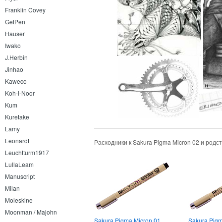
Franklin Covey
GetPen
Hauser
Iwako
J.Herbin
Jinhao
Kaweco
Koh-i-Noor
Kum
Kuretake
Lamy
Leonardt
Расходники к Sakura Pigma Micron 02 и род
Leuchtturm1917
LullaLeam
Manuscript
Milan
Moleskine
Moonman / Majohn
Sakura Pigma Micron 01
Sakura Pigm