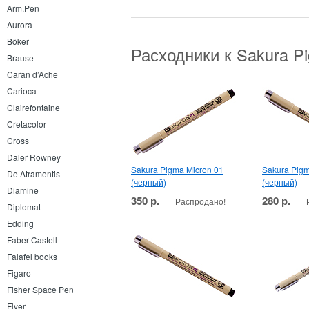
Arm.Pen
Aurora
Böker
Расходники к Sakura P
Brause
Caran d’Ache
Carioca
Clairefontaine
Cretacolor
Cross
Daler Rowney
Sakura Pigma Micron 01
Sakura Pigm
De Atramentis
(черный)
(черный)
Diamine
350 р.
280 р.
Распродано!
Diplomat
Edding
Faber-Castell
Falafel books
Figaro
Fisher Space Pen
Flyer