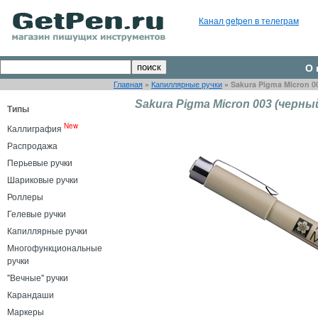
Канал getpen в телеграм
О 
Главная
»
Капиллярные ручки
»
Sakura Pigma Micron 0
Sakura Pigma Micron 003 (черны
Типы
New
Каллиграфия
Распродажа
Перьевые ручки
Шариковые ручки
Роллеры
Гелевые ручки
Капиллярные ручки
Многофункциональные
ручки
"Вечные" ручки
Карандаши
Маркеры