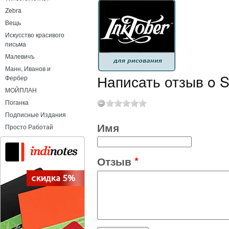
Zebra
Вещь
Искусство красивого
письма
Малевичъ
Манн, Иванов и
Написать отзыв o S
Фербер
МОЙПЛАН
Поганка
Подписные Издания
Имя
Просто Работай
Отзыв
*