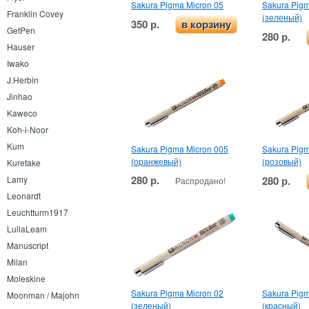
Sakura Pigma Micron 05
Sakura Pigm
Franklin Covey
(зеленый)
350 р.
в корзину
GetPen
280 р.
Hauser
Iwako
J.Herbin
Jinhao
Kaweco
Koh-i-Noor
Kum
Sakura Pigma Micron 005
Sakura Pigm
(оранжевый)
(розовый)
Kuretake
280 р.
280 р.
Lamy
Распродано!
Leonardt
Leuchtturm1917
LullaLeam
Manuscript
Milan
Moleskine
Sakura Pigma Micron 02
Sakura Pigm
Moonman / Majohn
(зеленый)
(красный)