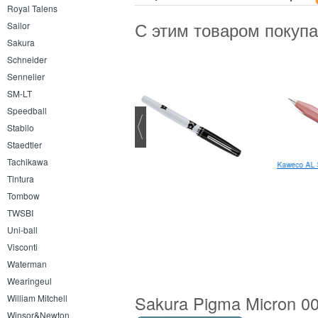
Royal Talens
С этим товаром покуп
Sailor
Sakura
Schneider
Sennelier
SM-LT
Speedball
Stabilo
Staedtler
Tachikawa
Kaweco Liliput Stainless Steel
Kaweco AL 
шариковая
Tintura
Tombow
TWSBI
Uni-ball
Visconti
Waterman
Wearingeul
Sakura Pigma Micron 00
William Mitchell
Winsor&Newton