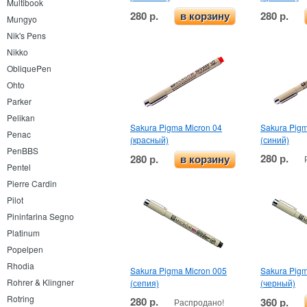
Multibook
280 р.
280 р.
в корзину
Mungyo
Nik's Pens
Nikko
ObliquePen
Ohto
Parker
Pelikan
Sakura Pigma Micron 04
Sakura Pigm
Penac
(красный)
(синий)
PenBBS
280 р.
280 р.
в корзину
Pentel
Pierre Cardin
Pilot
Pininfarina Segno
Platinum
Popelpen
Rhodia
Sakura Pigma Micron 005
Sakura Pigm
Rohrer & Klingner
(сепия)
(черный)
Rotring
280 р.
360 р.
Распродано!